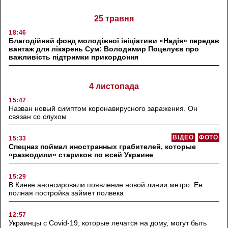
25 травня
18:46
Благодійний фонд молодіжної ініціативи «Надія» передав
вантаж для лікарень Сум: Володимир Поцелуєв про
важливість підтримки прикордоння
4 листопада
15:47
Назван новый симптом коронавирусного заражения. Он
связан со слухом
ВІДЕО
ФОТО
15:33
Спецназ поймал иностранных грабителей, которые
«разводили» стариков по всей Украине
15:29
В Киеве анонсировали появление новой линии метро. Ее
полная постройка займет полвека
12:57
Украинцы с Covid-19, которые лечатся на дому, могут быть