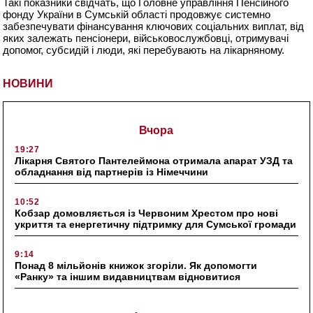
Такі показники свідчать, що Головне управління Пенсійного
фонду України в Сумській області продовжує системно
забезпечувати фінансування ключових соціальних виплат, від
яких залежать пенсіонери, військовослужбовці, отримувачі
допомог, субсидій і люди, які перебувають на лікарняному.
НОВИНИ
Вчора
19:27
Лікарня Святого Пантелеймона отримала апарат УЗД та
обладнання від партнерів із Німеччини
10:52
Кобзар домовляється із Червоним Хрестом про нові
укриття та енергетичну підтримку для Сумської громади
9:14
Понад 8 мільйонів книжок згоріли. Як допомогти
«Ранку» та іншим видавництвам відновитися