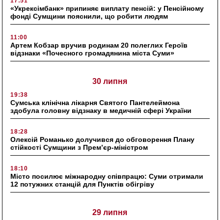
17:51
«Укрексімбанк» припиняє виплату пенсій: у Пенсійному
фонді Сумщини пояснили, що робити людям
11:00
Артем Кобзар вручив родинам 20 полеглих Героїв
відзнаки «Почесного громадянина міста Суми»
30 липня
19:38
Сумська клінічна лікарня Святого Пантелеймона
здобула головну відзнаку в медичній сфері України
18:28
Олексій Романько долучився до обговорення Плану
стійкості Сумщини з Прем’єр-міністром
18:10
Місто посилює міжнародну співпрацю: Суми отримали
12 потужних станцій для Пунктів обігріву
29 липня