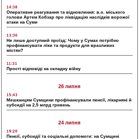
14:38
Оперативне реагування та відновлення: в.о. міського
голови Артем Кобзар про ліквідацію наслідків ворожої
атаки на Суми
13:30
Не лише доступний проїзд: Чому у Сумах потрібно
профінансувати ліки та продукти для вразливих
містян?
11:31
Прості відповіді на складну війну
26 липня
15:43
Мешканцям Сумщини профінансували пенсії, лікарняні й
субсидії на 2,5 млрд гривень
24 липня
19:20
Пенсії, субсидії та соціальні допомоги: на Сумщині