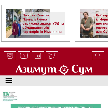
Лікарня Святого
Кобзар
Пантелеймона
із Чер
отримала апарат УЗД та
про но
обладнання від
енерге
партнерів із Німеччини
для Су