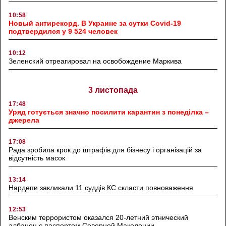
10:58
Новый антирекорд. В Украине за сутки Covid-19
подтвердился у 9 524 человек
10:12
Зеленский отреагировал на освобождение Маркива
3 листопада
17:48
Уряд готується значно посилити карантин з понеділка –
джерела
17:08
Рада зробила крок до штрафів для бізнесу і організацій за
відсутність масок
13:14
Нардепи закликали 11 суддів КС скласти повноваження
12:53
Венским террористом оказался 20-летний этнический
албанец с паспортом Северной Македонии