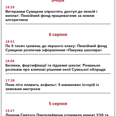
Вчора
18:20
Ветеранам Сумщини спростять доступ до пенсій і
виплат: Пенсійний фонд працюватиме за новим
алгоритмом
6 серпня
18:51
По 5 тисяч гривень до першого класу: Пенсійний фонд
Сумщини розпочав оформлення «Пакунка школяра»
18:06
Безпека, фортифікації та підземні школи: Романько
розповів про ключові рішення сесії Сумської облради
17:38
Поки літо плавить асфальт: 5 книжкових історій із
зимовим настроєм
5 серпня
19:27
Лікарня Святого Пантелеймона отримала апарат УЗД та