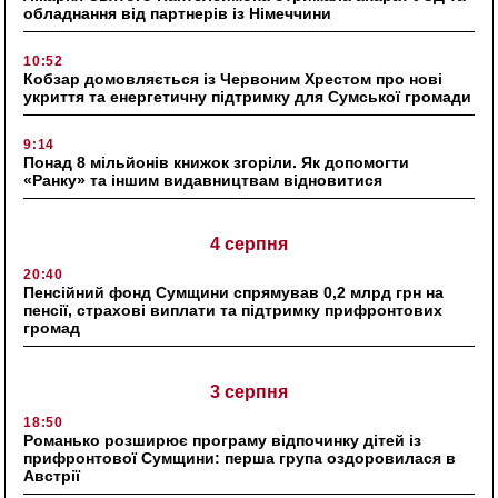
обладнання від партнерів із Німеччини
10:52
Кобзар домовляється із Червоним Хрестом про нові
укриття та енергетичну підтримку для Сумської громади
9:14
Понад 8 мільйонів книжок згоріли. Як допомогти
«Ранку» та іншим видавництвам відновитися
4 серпня
20:40
Пенсійний фонд Сумщини спрямував 0,2 млрд грн на
пенсії, страхові виплати та підтримку прифронтових
громад
3 серпня
18:50
Романько розширює програму відпочинку дітей із
прифронтової Сумщини: перша група оздоровилася в
Австрії