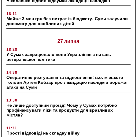
Ніколаєнко підбив підсумки ліквідації наслідків
18:11
Майже 3 млн грн без витрат із бюджету: Суми залучили
допомогу для особливих дітей
27 липня
18:28
У Сумах запрацювало нове Управління з питань
ветеранської політики
14:38
Оперативне реагування та відновлення: в.о. міського
голови Артем Кобзар про ліквідацію наслідків ворожої
атаки на Суми
13:30
Не лише доступний проїзд: Чому у Сумах потрібно
профінансувати ліки та продукти для вразливих
містян?
11:31
Прості відповіді на складну війну