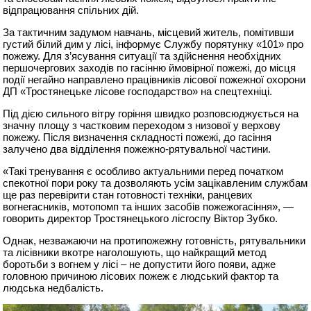
відпрацювання спільних дій.
За тактичним задумом навчань, місцевий житель, помітивши
густий білий дим у лісі, інформує Службу порятунку «101» про
пожежу. Для з’ясування ситуації та здійснення необхідних
першочергових заходів по гасінню ймовірної пожежі, до місця
події негайно направлено працівників лісової пожежної охорони
ДП «Тростянецьке лісове господарство» на спецтехніці.
Під дією сильного вітру горіння швидко розповсюджується на
значну площу з частковим переходом з низової у верхову
пожежу. Після визначення складності пожежі, до гасіння
залучено два відділення пожежно-рятувальної частини.
«Такі тренування є особливо актуальними перед початком
спекотної пори року та дозволяють усім зацікавленим службам
ще раз перевірити стан готовності техніки, ранцевих
вогнегасників, мотопомп та інших засобів пожежогасіння», —
говорить директор Тростянецького лісгоспу Віктор Зубко.
Однак, незважаючи на протипожежну готовність, рятувальники
та лісівники вкотре наголошують, що найкращий метод
боротьби з вогнем у лісі – не допустити його появи, адже
головною причиною лісових пожеж є людський фактор та
людська недбалість.