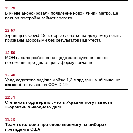
15:29
В Киеве анонсировали появление новой линии метро. Ее
полная постройка займет полвека
12:57
Украинцы с Covid-19, которые лечатся на дому, могут быть
признаны здоровыми без результатов ПЦР-теста
12:50
МОН надало роз’яснення щодо застосування нового
положення про дистанційну форму навчання
12:40
Уряд додатково виділив майже 1,3 млрд грн на збільшення
кількості тестувань на COVID-19
11:34
Степанов подтвердил, что в Украине могут ввести
«карантин выходного дня»
11:23
Трамп оголосив про свою перемогу на виборах
президента США