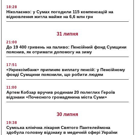
18:28
Ніколаєнко: у Сумах погодили 115 компенсацій на
відновлення житла майже на 6,6 млн грн
31 липня
21:00
До 19 400 гривень на паливо: Пенсійний фонд Сумщини
пояснив, як отримати допомогу на зиму
17:51
«Укрексімбанк» припиняє виплату пенсій: у Пенсійному
фонді Сумщини пояснили, що робити людям
11:00
Артем Кобзар вручив родинам 20 полеглих Героїв
відзнаки «Почесного громадянина міста Суми»
30 липня
19:38
Сумська клінічна лікарня Святого Пантелеймона
здобула головну відзнаку в медичній сфері України