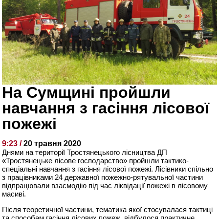
На Сумщині пройшли
навчання з гасіння лісової
пожежі
9:23 /
20 травня 2020
Днями на території Тростянецького лісництва ДП
«Тростянецьке лісове господарство» пройшли тактико-
спеціальні навчання з гасіння лісової пожежі. Лісівники спільно
з працівниками 24 державної пожежно-рятувальної частини
відпрацювали взаємодію під час ліквідації пожежі в лісовому
масиві.
Після теоретичної частини, тематика якої стосувалася тактиці
та способам гасіння лісових пожеж, відбулося практичне