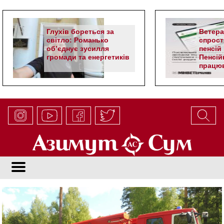
Глухів бореться за
Ветер
світло: Романько
спрост
об’єднує зусилля
пенсій 
громади та енергетиків
Пенсій
працюв
алгор