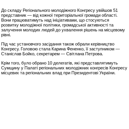
До складу Регіонального молодіжного Конгресу увійшов 51
представник — від кожної територіальної громади області.
Вони працюватимуть над ініціативами, що стосуються
розвитку молодіжної політики, громадської активності та
залучення молодих людей до ухвалення рішень на місцевому
рівні.
Під час установчого засідання також обрали керівництво
Конгресу. Головою стала Карина Фененко, її заступником —
Станіслав Бойко, секретарем — Світлана Петрова.
Крім того, було обрано 10 делегатів, які представлятимуть
Сумщину у Палаті регіональних молодіжних конгресів Конгресу
місцевих та регіональних влад при Президентові України.