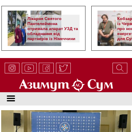
Лікарня Святого
Кобзар
Пантелеймона
із Чер
отримала апарат УЗД та
про но
обладнання від
енерге
партнерів із Німеччини
для Су