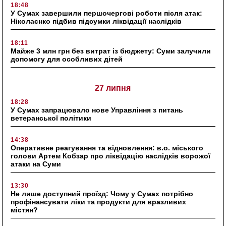
18:48
У Сумах завершили першочергові роботи після атак:
Ніколаєнко підбив підсумки ліквідації наслідків
18:11
Майже 3 млн грн без витрат із бюджету: Суми залучили
допомогу для особливих дітей
27 липня
18:28
У Сумах запрацювало нове Управління з питань
ветеранської політики
14:38
Оперативне реагування та відновлення: в.о. міського
голови Артем Кобзар про ліквідацію наслідків ворожої
атаки на Суми
13:30
Не лише доступний проїзд: Чому у Сумах потрібно
профінансувати ліки та продукти для вразливих
містян?