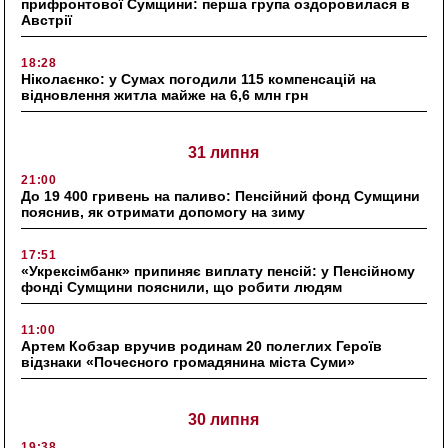
прифронтової Сумщини: перша група оздоровилася в
Австрії
18:28
Ніколаєнко: у Сумах погодили 115 компенсацій на
відновлення житла майже на 6,6 млн грн
31 липня
21:00
До 19 400 гривень на паливо: Пенсійний фонд Сумщини
пояснив, як отримати допомогу на зиму
17:51
«Укрексімбанк» припиняє виплату пенсій: у Пенсійному
фонді Сумщини пояснили, що робити людям
11:00
Артем Кобзар вручив родинам 20 полеглих Героїв
відзнаки «Почесного громадянина міста Суми»
30 липня
19:38