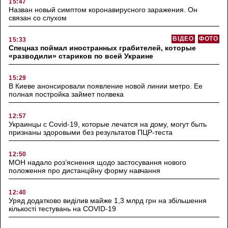
15:47
Назван новый симптом коронавирусного заражения. Он
связан со слухом
ВІДЕО
ФОТО
15:33
Спецназ поймал иностранных грабителей, которые
«разводили» стариков по всей Украине
15:29
В Киеве анонсировали появление новой линии метро. Ее
полная постройка займет полвека
12:57
Украинцы с Covid-19, которые лечатся на дому, могут быть
признаны здоровыми без результатов ПЦР-теста
12:50
МОН надало роз’яснення щодо застосування нового
положення про дистанційну форму навчання
12:40
Уряд додатково виділив майже 1,3 млрд грн на збільшення
кількості тестувань на COVID-19