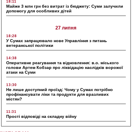
18:11
Майже 3 млн грн без витрат із бюджету: Суми залучили
допомогу для особливих дітей
27 липня
18:28
У Сумах запрацювало нове Управління з питань
ветеранської політики
14:38
Оперативне реагування та відновлення: в.о. міського
голови Артем Кобзар про ліквідацію наслідків ворожої
атаки на Суми
13:30
Не лише доступний проїзд: Чому у Сумах потрібно
профінансувати ліки та продукти для вразливих
містян?
11:31
Прості відповіді на складну війну