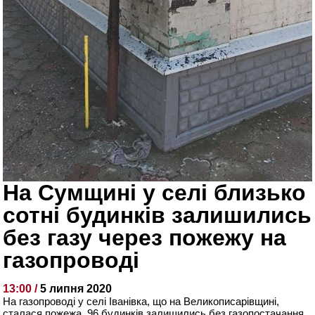
На Сумщині у селі близько
сотні будинків залишились
без газу через пожежу на
газопроводі
13:00 /
5 липня 2020
На газопроводі у селі Іванівка, що на Великописарівщині,
сталася пожежа. 96 будинків залишились без газопостачання,