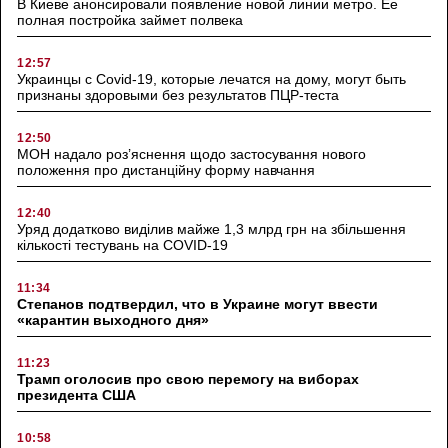
В Киеве анонсировали появление новой линии метро. Ее
полная постройка займет полвека
12:57
Украинцы с Covid-19, которые лечатся на дому, могут быть
признаны здоровыми без результатов ПЦР-теста
12:50
МОН надало роз’яснення щодо застосування нового
положення про дистанційну форму навчання
12:40
Уряд додатково виділив майже 1,3 млрд грн на збільшення
кількості тестувань на COVID-19
11:34
Степанов подтвердил, что в Украине могут ввести
«карантин выходного дня»
11:23
Трамп оголосив про свою перемогу на виборах
президента США
10:58