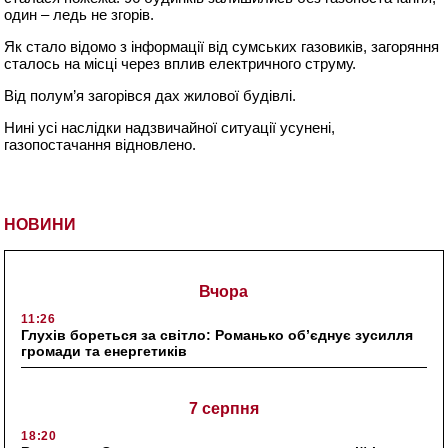
один – ледь не згорів.
Як стало відомо з інформації від сумських газовиків, загоряння
сталось на місці через вплив електричного струму.
Від полум’я загорівся дах жилової будівлі.
Нині усі наслідки надзвичайної ситуації усунені,
газопостачання відновлено.
НОВИНИ
Вчора
11:26
Глухів бореться за світло: Романько об’єднує зусилля
громади та енергетиків
7 серпня
18:20