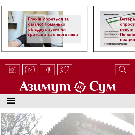
Глухів бореться за
Ветер
світло: Романько
спрост
об’єднує зусилля
пенсій 
громади та енергетиків
Пенсій
працюв
алгор