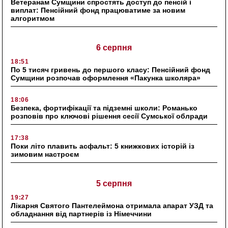
Ветеранам Сумщини спростять доступ до пенсій і
виплат: Пенсійний фонд працюватиме за новим
алгоритмом
6 серпня
18:51
По 5 тисяч гривень до першого класу: Пенсійний фонд
Сумщини розпочав оформлення «Пакунка школяра»
18:06
Безпека, фортифікації та підземні школи: Романько
розповів про ключові рішення сесії Сумської облради
17:38
Поки літо плавить асфальт: 5 книжкових історій із
зимовим настроєм
5 серпня
19:27
Лікарня Святого Пантелеймона отримала апарат УЗД та
обладнання від партнерів із Німеччини