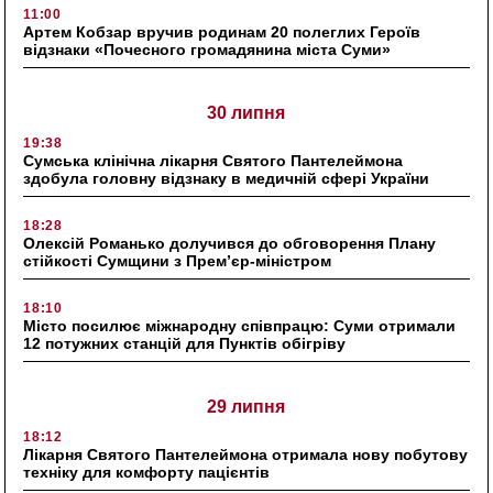
11:00
Артем Кобзар вручив родинам 20 полеглих Героїв
відзнаки «Почесного громадянина міста Суми»
30 липня
19:38
Сумська клінічна лікарня Святого Пантелеймона
здобула головну відзнаку в медичній сфері України
18:28
Олексій Романько долучився до обговорення Плану
стійкості Сумщини з Прем’єр-міністром
18:10
Місто посилює міжнародну співпрацю: Суми отримали
12 потужних станцій для Пунктів обігріву
29 липня
18:12
Лікарня Святого Пантелеймона отримала нову побутову
техніку для комфорту пацієнтів