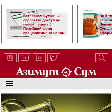
Ветеранам Сумщини
По 5 т
спростять доступ до
першог
пенсій і виплат:
Пенсій
Пенсійний фонд
Сумщи
працюватиме за новим
оформл
алгоритмом
школя