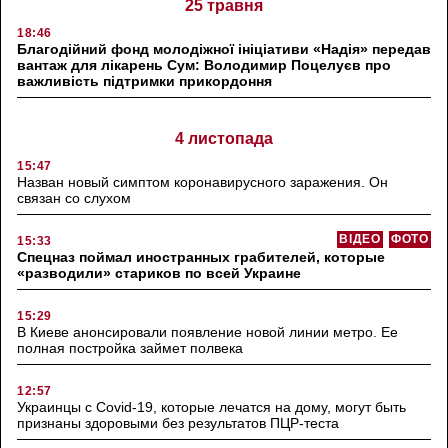
25 травня
18:46
Благодійний фонд молодіжної ініціативи «Надія» передав
вантаж для лікарень Сум: Володимир Поцелуєв про
важливість підтримки прикордоння
4 листопада
15:47
Назван новый симптом коронавирусного заражения. Он
связан со слухом
ВІДЕО
ФОТО
15:33
Спецназ поймал иностранных грабителей, которые
«разводили» стариков по всей Украине
15:29
В Киеве анонсировали появление новой линии метро. Ее
полная постройка займет полвека
12:57
Украинцы с Covid-19, которые лечатся на дому, могут быть
признаны здоровыми без результатов ПЦР-теста