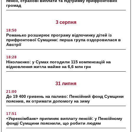
пенсії, страхові виплати та підтримку прифронтових
громад
3 серпня
18:50
Романько розширює програму відпочинку дітей із
прифронтової Сумщини: перша група оздоровилася в
Австрії
18:28
Ніколаєнко: у Сумах погодили 115 компенсацій на
відновлення житла майже на 6,6 млн грн
31 липня
21:00
До 19 400 гривень на паливо: Пенсійний фонд Сумщини
пояснив, як отримати допомогу на зиму
17:51
«Укрексімбанк» припиняє виплату пенсій: у Пенсійному
фонді Сумщини пояснили, що робити людям