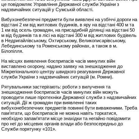
це повідомляє Управління Державної служби України з
надзвичайних ситуацій у Сумській області.
Вибухонебезпечні предмети були виявлені на узбіччі дороги на
відстані 2 км від житлових будинків, в яру на відстані 400 м та
1 км від осель громадян, на присадибній ділянці на відстані 50
м від будинків та в лісі на відстані 300 м від житлових будівель
в Недригайлівському, Охтирському, Великописарівському,
Лебединському та Роменському районах, а також в м.
Білопілля.
На місцях виявлення боєприпасів часів минулих війн
виставлено охорону, надано заявку на знешкодження до
Міжрегіонального центру швидкого реагування Державної
служби України з надзвичайних ситуацій (м. Ромни).
Рятувальники застерігають: роботи з вилучення та
знешкодження боєприпасів часів минулих війн можуть
проводити лише піротехніки Державної служби з надзвичайних
ситуацій. Дії ж громадян при виявленні таких
вибухонебезпечних предметів повинні бути виваженими. Треба
пам’ятати, що боєприпасів не можна навіть торкатися,
необхідно запам’ятати місце знахідки та негайно повідомити
про неї до місцевих органів влади або безпосередньо до
Служби порятунку «101».