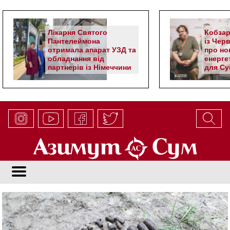
Лікарня Святого
Кобзар
Пантелеймона
із Чер
отримала апарат УЗД та
про но
обладнання від
енерге
партнерів із Німеччини
для Су