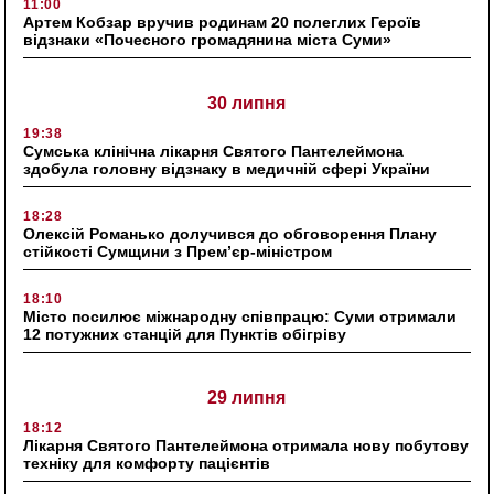
11:00
Артем Кобзар вручив родинам 20 полеглих Героїв
відзнаки «Почесного громадянина міста Суми»
30 липня
19:38
Сумська клінічна лікарня Святого Пантелеймона
здобула головну відзнаку в медичній сфері України
18:28
Олексій Романько долучився до обговорення Плану
стійкості Сумщини з Прем’єр-міністром
18:10
Місто посилює міжнародну співпрацю: Суми отримали
12 потужних станцій для Пунктів обігріву
29 липня
18:12
Лікарня Святого Пантелеймона отримала нову побутову
техніку для комфорту пацієнтів