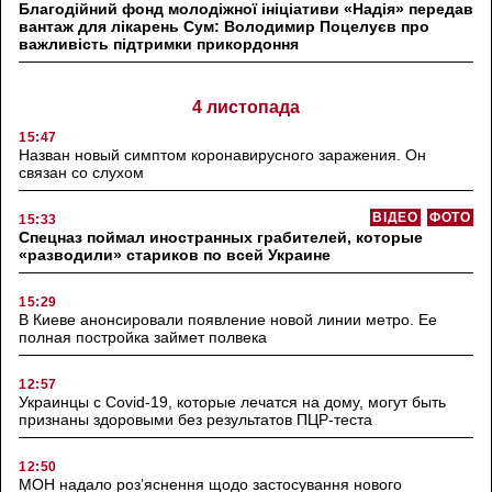
Благодійний фонд молодіжної ініціативи «Надія» передав
вантаж для лікарень Сум: Володимир Поцелуєв про
важливість підтримки прикордоння
4 листопада
15:47
Назван новый симптом коронавирусного заражения. Он
связан со слухом
ВІДЕО
ФОТО
15:33
Спецназ поймал иностранных грабителей, которые
«разводили» стариков по всей Украине
15:29
В Киеве анонсировали появление новой линии метро. Ее
полная постройка займет полвека
12:57
Украинцы с Covid-19, которые лечатся на дому, могут быть
признаны здоровыми без результатов ПЦР-теста
12:50
МОН надало роз’яснення щодо застосування нового