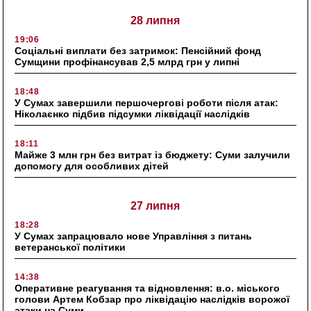
28 липня
19:06
Соціальні виплати без затримок: Пенсійний фонд
Сумщини профінансував 2,5 млрд грн у липні
18:48
У Сумах завершили першочергові роботи після атак:
Ніколаєнко підбив підсумки ліквідації наслідків
18:11
Майже 3 млн грн без витрат із бюджету: Суми залучили
допомогу для особливих дітей
27 липня
18:28
У Сумах запрацювало нове Управління з питань
ветеранської політики
14:38
Оперативне реагування та відновлення: в.о. міського
голови Артем Кобзар про ліквідацію наслідків ворожої
атаки на Суми