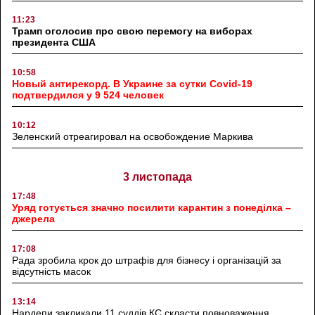
11:23
Трамп оголосив про свою перемогу на виборах
президента США
10:58
Новый антирекорд. В Украине за сутки Covid-19
подтвердился у 9 524 человек
10:12
Зеленский отреагировал на освобождение Маркива
3 листопада
17:48
Уряд готується значно посилити карантин з понеділка –
джерела
17:08
Рада зробила крок до штрафів для бізнесу і організацій за
відсутність масок
13:14
Нардепи закликали 11 суддів КС скласти повноваження