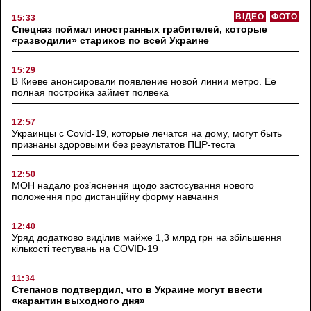
ВІДЕО
ФОТО
15:33
Спецназ поймал иностранных грабителей, которые
«разводили» стариков по всей Украине
15:29
В Киеве анонсировали появление новой линии метро. Ее
полная постройка займет полвека
12:57
Украинцы с Covid-19, которые лечатся на дому, могут быть
признаны здоровыми без результатов ПЦР-теста
12:50
МОН надало роз’яснення щодо застосування нового
положення про дистанційну форму навчання
12:40
Уряд додатково виділив майже 1,3 млрд грн на збільшення
кількості тестувань на COVID-19
11:34
Степанов подтвердил, что в Украине могут ввести
«карантин выходного дня»