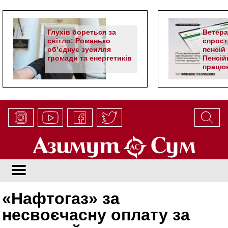
Глухів бореться за
Ветер
світло: Романько
спрост
об’єднує зусилля
пенсій 
громади та енергетиків
Пенсій
працюв
алгор
«Нафтогаз» за
несвоєчасну оплату за