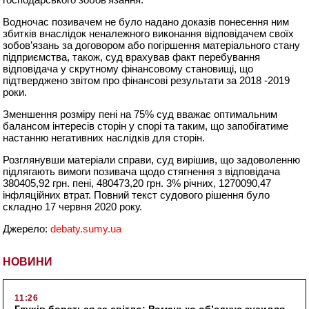
Водночас позивачем не було надано доказів понесення ним
збитків внаслідок неналежного виконання відповідачем своїх
зобов’язань за договором або погіршення матеріального стану
підприємства, також, суд врахував факт перебування
відповідача у скрутному фінансовому становищі, що
підтверджено звітом про фінансові результати за 2018 -2019
роки.
Зменшення розміру пені на 75% суд вважає оптимальним
балансом інтересів сторін у спорі та таким, що запобігатиме
настанню негативних наслідків для сторін.
Розглянувши матеріали справи, суд вирішив, що задоволенню
підлягають вимоги позивача щодо стягнення з відповідача
380405,92 грн. пені, 480473,20 грн. 3% річних, 1270090,47
інфляційних втрат. Повний текст судового рішення було
складно 17 червня 2020 року.
Джерело:
debaty.sumy.ua
НОВИНИ
11:26
Глухів бореться за світло: Романько об’єднує зусилля