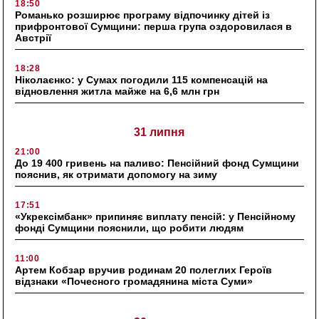
18:50
Романько розширює програму відпочинку дітей із
прифронтової Сумщини: перша група оздоровилася в
Австрії
18:28
Ніколаєнко: у Сумах погодили 115 компенсацій на
відновлення житла майже на 6,6 млн грн
31 липня
21:00
До 19 400 гривень на паливо: Пенсійний фонд Сумщини
пояснив, як отримати допомогу на зиму
17:51
«Укрексімбанк» припиняє виплату пенсій: у Пенсійному
фонді Сумщини пояснили, що робити людям
11:00
Артем Кобзар вручив родинам 20 полеглих Героїв
відзнаки «Почесного громадянина міста Суми»