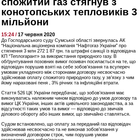
спожитий газ стягнув з
конотопських тепловиків 3
мільйони
15:24 /
17 червня 2020
До Господарського суду Сумської області звернулась АК
“Національна акціонерна компанія “Нафтогаз України” про
стягнення 3 млн 272 1 87 грн. та штрафні санкції із відповідача
КП “Теплогарант» за використання природного газу. В
обґрунтування позовних вимог позивач посилається на те, що
відповідач порушив взяті на себе зобов’язання та всупереч
умовам укладеного між сторонами договору несвоєчасно
здійснював оплату спожитого природного газу, у зв’язку з чим
йому нараховані пеня , 3% річних та інфляційні втрати.
Стаття 526 ЦК України передбачає, що зобов’язання має
виконуватись належним чином відповідно до умов договору та
вимог ЦК України, інших актів цивільного законодавства, а за
відсутності таких умов та вимог — відповідно до звичаїв
ділового обороту або інших вимог, що звичайно ставляться.
Судом встановлено, що оплату за переданий газ відповідач
здійснював несвоєчасно та не виконав зобов’язання у
визначений договором строк, чим порушив умови
господарського зобов’язання.