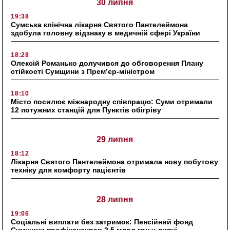
30 липня
19:38
Сумська клінічна лікарня Святого Пантелеймона
здобула головну відзнаку в медичній сфері України
18:28
Олексій Романько долучився до обговорення Плану
стійкості Сумщини з Прем’єр-міністром
18:10
Місто посилює міжнародну співпрацю: Суми отримали
12 потужних станцій для Пунктів обігріву
29 липня
18:12
Лікарня Святого Пантелеймона отримала нову побутову
техніку для комфорту пацієнтів
28 липня
19:06
Соціальні виплати без затримок: Пенсійний фонд
Сумщини профінансував 2,5 млрд грн у липні