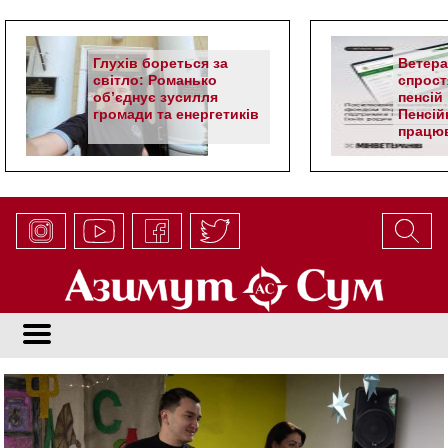
Глухів бореться за
Ветер
світло: Романько
спрост
об’єднує зусилля
пенсій 
громади та енергетиків
Пенсій
працюв
алгор