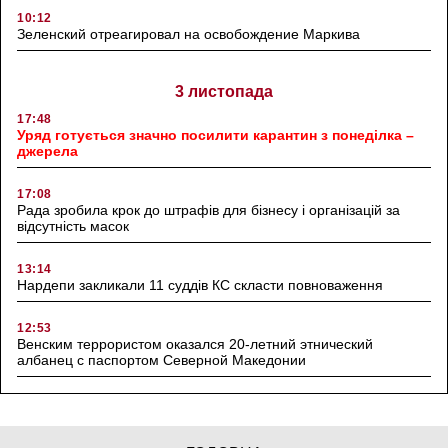
10:12
Зеленский отреагировал на освобождение Маркива
3 листопада
17:48
Уряд готується значно посилити карантин з понеділка –
джерела
17:08
Рада зробила крок до штрафів для бізнесу і організацій за
відсутність масок
13:14
Нардепи закликали 11 суддів КС скласти повноваження
12:53
Венским террористом оказался 20-летний этнический
албанец с паспортом Северной Македонии