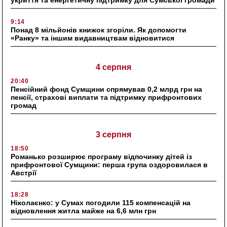
укриття та енергетичну підтримку для Сумської громади
9:14
Понад 8 мільйонів книжок згоріли. Як допомогти
«Ранку» та іншим видавництвам відновитися
4 серпня
20:40
Пенсійний фонд Сумщини спрямував 0,2 млрд грн на
пенсії, страхові виплати та підтримку прифронтових
громад
3 серпня
18:50
Романько розширює програму відпочинку дітей із
прифронтової Сумщини: перша група оздоровилася в
Австрії
18:28
Ніколаєнко: у Сумах погодили 115 компенсацій на
відновлення житла майже на 6,6 млн грн