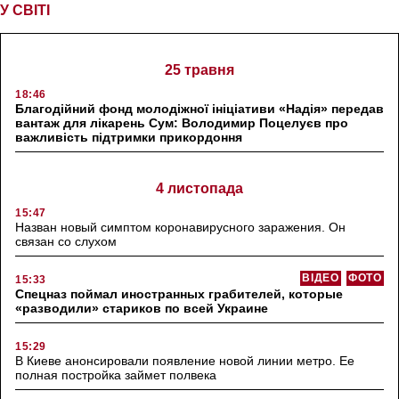
У СВІТІ
25 травня
18:46
Благодійний фонд молодіжної ініціативи «Надія» передав
вантаж для лікарень Сум: Володимир Поцелуєв про
важливість підтримки прикордоння
4 листопада
15:47
Назван новый симптом коронавирусного заражения. Он
связан со слухом
ВІДЕО
ФОТО
15:33
Спецназ поймал иностранных грабителей, которые
«разводили» стариков по всей Украине
15:29
В Киеве анонсировали появление новой линии метро. Ее
полная постройка займет полвека