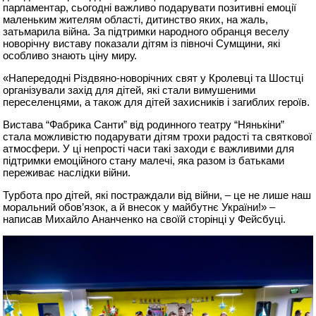
парламентар, сьогодні важливо подарувати позитивні емоції
маленьким жителям області, дитинство яких, на жаль,
затьмарила війна. За підтримки народного обранця веселу
новорічну виставу показали дітям із півночі Сумщини, які
особливо знають ціну миру.
«Напередодні Різдвяно-новорічних свят у Кролевці та Шостці
організували захід для дітей, які стали вимушеними
переселенцями, а також для дітей захисників і загиблих героїв.
Вистава “Фабрика Санти” від родинного театру “Нянькіни”
стала можливістю подарувати дітям трохи радості та святкової
атмосфери. У ці непрості часи такі заходи є важливими для
підтримки емоційного стану малечі, яка разом із батьками
переживає наслідки війни.
Турбота про дітей, які постраждали від війни, – це не лише наш
моральний обов’язок, а й внесок у майбутнє України!» –
написав Михайло Ананченко на своїй сторінці у Фейсбуці.