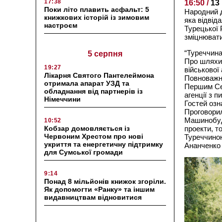
17:38
16:50 /
13
Поки літо плавить асфальт: 5
Народний д
книжкових історій із зимовим
яка відвід
настроєм
Турецької 
зміцнювати
“Туреччина
5 серпня
Про шляхи 
19:27
військової
Лікарня Святого Пантелеймона
Повноважни
отримала апарат УЗД та
Першим Се
обладнання від партнерів із
агенції з 
Німеччини
Гостей озн
Проговорил
Машинобуду
10:52
Кобзар домовляється із
проекти, т
Червоним Хрестом про нові
Туреччиною
укриття та енергетичну підтримку
Ананченко 
для Сумської громади
9:14
Понад 8 мільйонів книжок згоріли.
Як допомогти «Ранку» та іншим
видавництвам відновитися