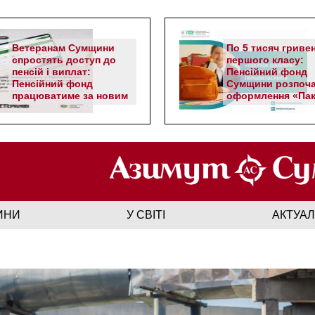
Ветеранам Сумщини
По 5 тисяч гриве
спростять доступ до
першого класу:
пенсій і виплат:
Пенсійний фонд
Пенсійний фонд
Сумщини розпоч
працюватиме за новим
оформлення «Пак
алгоритмом
школяра»
ИНИ
У СВІТІ
АКТУА