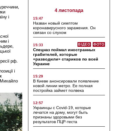
уреччини,
4 листопада
ики
їну і
15:47
Назван новый симптом
коронавирусного заражения. Он
связан со слухом
сної
ним і
ВІДЕО
ФОТО
15:33
льдере,
Спецназ поймал иностранных
цької
грабителей, которые
«разводили» стариков по всей
ресії рф.
Украине
зиції і
ж
15:29
в Михайло
В Киеве анонсировали появление
новой линии метро. Ее полная
постройка займет полвека
12:57
Украинцы с Covid-19, которые
лечатся на дому, могут быть
признаны здоровыми без
результатов ПЦР-теста