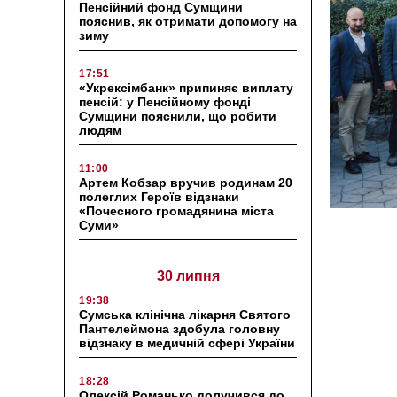
Пенсійний фонд Сумщини
пояснив, як отримати допомогу на
зиму
17:51
«Укрексімбанк» припиняє виплату
пенсій: у Пенсійному фонді
Сумщини пояснили, що робити
людям
11:00
Артем Кобзар вручив родинам 20
полеглих Героїв відзнаки
«Почесного громадянина міста
Суми»
30 липня
19:38
Сумська клінічна лікарня Святого
Пантелеймона здобула головну
відзнаку в медичній сфері України
18:28
Олексій Романько долучився до