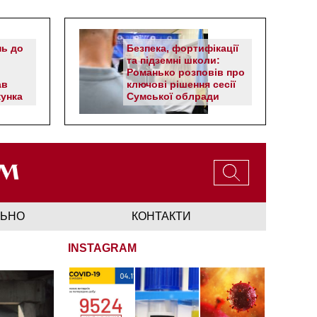
нь до
Безпека, фортифікації
та підземні школи:
Романько розповів про
ав
ключові рішення сесії
унка
Сумської облради
ЛЬНО
КОНТАКТИ
INSTAGRAM