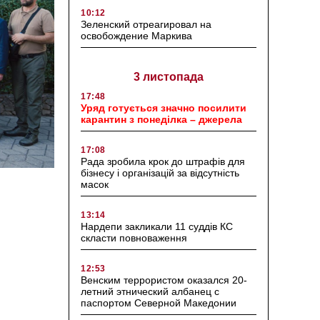
10:12
Зеленский отреагировал на
освобождение Маркива
3 листопада
17:48
Уряд готується значно посилити
карантин з понеділка – джерела
17:08
Рада зробила крок до штрафів для
бізнесу і організацій за відсутність
масок
13:14
Нардепи закликали 11 суддів КС
скласти повноваження
12:53
Венским террористом оказался 20-
летний этнический албанец с
паспортом Северной Македонии