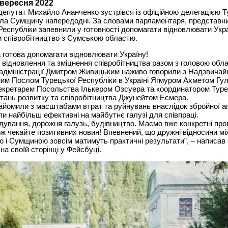
 вересня 2022
епутат Михайло Ананченко зустрівся із офіційною делегацією Т
ала Сумщину напередодні. За словами парламентаря, представн
Республіки запевнили у готовності допомагати відновлювати Укра
 співробітництво з Сумською областю.
 готова допомагати відновлювати Україну!
відновлення та зміцнення співробітництва разом з головою обла
 адміністрації Дмитром Живицьким наживо говорили з Надзвичай
м Послом Турецької Республіки в Україні Ягмуром Ахметом Гу
кретарем Посольства Ількером Озсуера та координатором Туре
питань розвитку та співробітництва Джунейтом Есмера.
айомили з масштабами втрат та руйнувань внаслідок збройної аг
и найбільш ефективні на майбутнє галузі для співпраці.
вання, дорожня галузь, будівництво. Маємо вже конкретні пропо
ож чекайте позитивних новин! Впевнений, що дружні відносини мі
 і Сумщиною зовсім матимуть практичні результати”, – написа
на своїй сторінці у Фейсбуці.