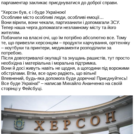
парламентар закликає приєднуватися до доброї справи.
“Херсон був, є і буде Україною!
Особливе місто особливі люди, особливі емоції…
Вони вірили, вони чекали, партизанили і допомагали ЗСУ.
Тепер наша черга допомагати незламному місту та його
жителям.
Побачили на власні очі, що їм потрібно абсолютно все. Тому
те, що привезли херсонцям – продукти харчування, оргтехніку
– ноутбуки та принтери, медикаменти розподілили за
потребою.
Після довготривалої окупації та знущань рашистів, тут просто
необхідна і матеріальна і моральна підтримка.
Вони й досі живуть навіть не щодня, а щогодини під ворожими
обстрілами. Втім, все одно радіють, що вільні!
Впевнений, будь-яка допомога буде доречна! Приєднуйтесь!
Все буде Україна!” – написав Михайло Ананченко на своїй
сторінці у Фейсбуці.