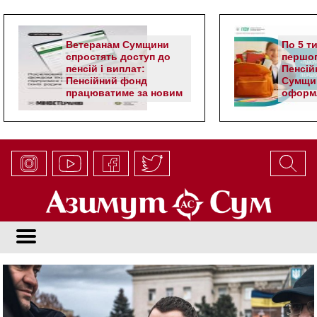
Ветеранам Сумщини
По 5 т
спростять доступ до
першог
пенсій і виплат:
Пенсій
Пенсійний фонд
Сумщи
працюватиме за новим
оформл
алгоритмом
школя