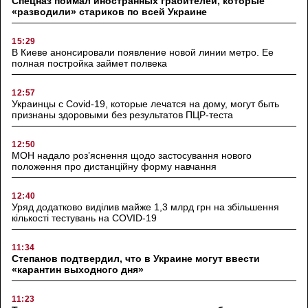
Спецназ поймал иностранных грабителей, которые
«разводили» стариков по всей Украине
15:29
В Киеве анонсировали появление новой линии метро. Ее
полная постройка займет полвека
12:57
Украинцы с Covid-19, которые лечатся на дому, могут быть
признаны здоровыми без результатов ПЦР-теста
12:50
МОН надало роз’яснення щодо застосування нового
положення про дистанційну форму навчання
12:40
Уряд додатково виділив майже 1,3 млрд грн на збільшення
кількості тестувань на COVID-19
11:34
Степанов подтвердил, что в Украине могут ввести
«карантин выходного дня»
11:23