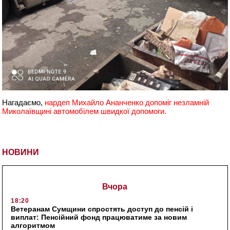
Нагадаємо,
нардеп Михайло Ананченко допоміг незламній
Миколаївщині автомобілем швидкої допомоги.
НОВИНИ
Вчора
18:20
Ветеранам Сумщини спростять доступ до пенсій і
виплат: Пенсійний фонд працюватиме за новим
алгоритмом