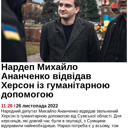
Нардеп Михайло
Ананченко відвідав
Херсон із гуманітарною
допомогою
11:26 /
26 листопада 2022
Народний депутат Михайло Ананченко відвідав звільнений
Херсон із гуманітарною допомогою від Сумської області. Для
херсонців, які довгий час були в окупації, з Сумщини
відправили найнеобхідніше. Наразі потреба є у всьому, тож