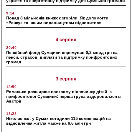
укриття та енергетичну підтримку для Сумської громади
9:14
Понад 8 мільйонів книжок згоріли. Як допомогти
«Ранку» та іншим видавництвам відновитися
4 серпня
20:40
Пенсійний фонд Сумщини спрямував 0,2 млрд грн на
пенсії, страхові виплати та підтримку прифронтових
громад
3 серпня
18:50
Романько розширює програму відпочинку дітей із
прифронтової Сумщини: перша група оздоровилася в
Австрії
18:28
Ніколаєнко: у Сумах погодили 115 компенсацій на
відновлення житла майже на 6,6 млн грн