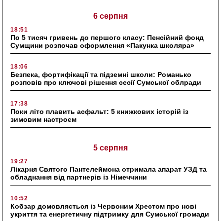
6 серпня
18:51
По 5 тисяч гривень до першого класу: Пенсійний фонд
Сумщини розпочав оформлення «Пакунка школяра»
18:06
Безпека, фортифікації та підземні школи: Романько
розповів про ключові рішення сесії Сумської облради
17:38
Поки літо плавить асфальт: 5 книжкових історій із
зимовим настроєм
5 серпня
19:27
Лікарня Святого Пантелеймона отримала апарат УЗД та
обладнання від партнерів із Німеччини
10:52
Кобзар домовляється із Червоним Хрестом про нові
укриття та енергетичну підтримку для Сумської громади