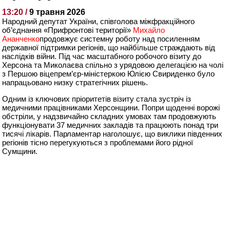
13:20 /
9 травня 2026
Народний депутат України, співголова міжфракційного
об’єднання «Прифронтові території»
Михайло
Ананченко
продовжує системну роботу над посиленням
державної підтримки регіонів, що найбільше страждають від
наслідків війни. Під час масштабного робочого візиту до
Херсона та Миколаєва спільно з урядовою делегацією на чолі
з Першою віцепрем’єр-міністеркою Юлією Свириденко було
напрацьовано низку стратегічних рішень.
Одним із ключових пріоритетів візиту стала зустріч із
медичними працівниками Херсонщини. Попри щоденні ворожі
обстріли, у надзвичайно складних умовах там продовжують
функціонувати 37 медичних закладів та працюють понад три
тисячі лікарів. Парламентар наголошує, що виклики південних
регіонів тісно перегукуються з проблемами його рідної
Сумщини.