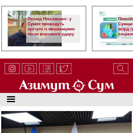
Леонід Ніколаєнко: у
Пенсій
Сумах проведуть
Сумщин
зустріч із мешканцями
млрд гр
після ворожого удару
соціал