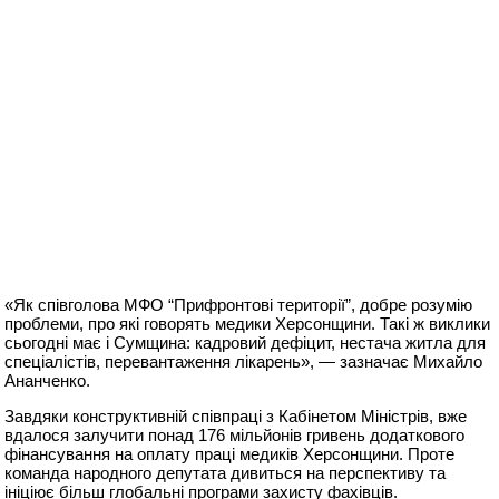
«Як співголова МФО “Прифронтові території”, добре розумію
проблеми, про які говорять медики Херсонщини. Такі ж виклики
сьогодні має і Сумщина: кадровий дефіцит, нестача житла для
спеціалістів, перевантаження лікарень», — зазначає Михайло
Ананченко.
Завдяки конструктивній співпраці з Кабінетом Міністрів, вже
вдалося залучити понад 176 мільйонів гривень додаткового
фінансування на оплату праці медиків Херсонщини. Проте
команда народного депутата дивиться на перспективу та
ініціює більш глобальні програми захисту фахівців.