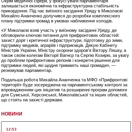
Окрім медичної сфери, у фокусі уваги парламентаря
залишається економічна та інфраструктурна стабільність
прикордоння. Під час виїзного засідання Уряду в Миколаєві
Михайло Ананченко долучився до розробки комплексного
плану підтримки громад в умовах наближення холодів.
«У Миколаєві взяв участь у виїзному засіданні Уряду, де
обговорили ключові питання для прифронтових областей:
захист доріг і критичної інфраструктури, підготовку до зими,
підтримку медиків, аграріїв і підприємців. Дякую Кабінету
Міністрів України, Міністру охорони здоров’я Віктору Ляшку, а
також своїм колегам Вікторії Вагнєр та Сергію Козирю, за увагу
до проблем прифронтових регіонів і конкретні рішення для
підтримки людей, які щодня тримають наші громади», —
резюмував парламентар.
Подальша робота Михайла Ананченка та МФО «Прифронтові
території» буде зосереджена на парламентському контролі за
впровадженням цих ініціатив та розширенні програм допомоги
для Сумської, Херсонської, Миколаївської та інших областей,
що стоять на захисті держави.
НОВИНИ
12:53