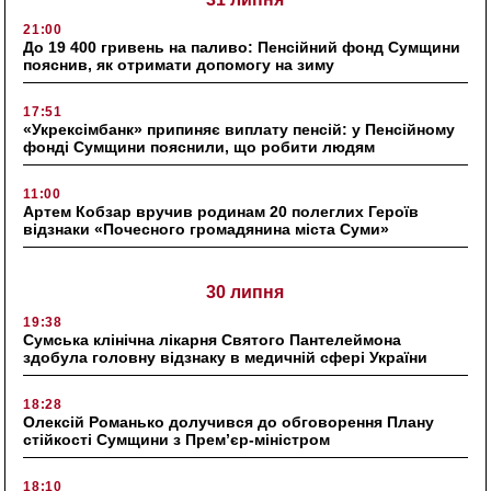
21:00
До 19 400 гривень на паливо: Пенсійний фонд Сумщини
пояснив, як отримати допомогу на зиму
17:51
«Укрексімбанк» припиняє виплату пенсій: у Пенсійному
фонді Сумщини пояснили, що робити людям
11:00
Артем Кобзар вручив родинам 20 полеглих Героїв
відзнаки «Почесного громадянина міста Суми»
30 липня
19:38
Сумська клінічна лікарня Святого Пантелеймона
здобула головну відзнаку в медичній сфері України
18:28
Олексій Романько долучився до обговорення Плану
стійкості Сумщини з Прем’єр-міністром
18:10