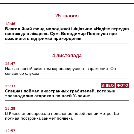
25 травня
18:46
Благодійний фонд молодіжної ініціативи «Надія» передав
вантаж для лікарень Сум: Володимир Поцелуєв про
важливість підтримки прикордоння
4 листопада
15:47
Назван новый симптом коронавирусного заражения. Он
связан со слухом
ВІДЕО
ФОТО
15:33
Спецназ поймал иностранных грабителей, которые
«разводили» стариков по всей Украине
15:29
В Киеве анонсировали появление новой линии метро. Ее
полная постройка займет полвека
12:57