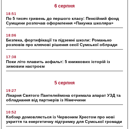
6 серпня
18:51
По 5 тисяч гривень до першого класу: Пенсійний фонд
Сумщини розпочав оформлення «Пакунка школяра»
18:06
Безпека, фортифікації та підземні школи: Романько
розповів про ключові рішення сесії Сумської облради
17:38
Поки літо плавить асфальт: 5 книжкових історій із
зимовим настроєм
5 серпня
19:27
Лікарня Святого Пантелеймона отримала апарат УЗД та
обладнання від партнерів із Німеччини
10:52
Кобзар домовляється із Червоним Хрестом про нові
укриття та енергетичну підтримку для Сумської громади