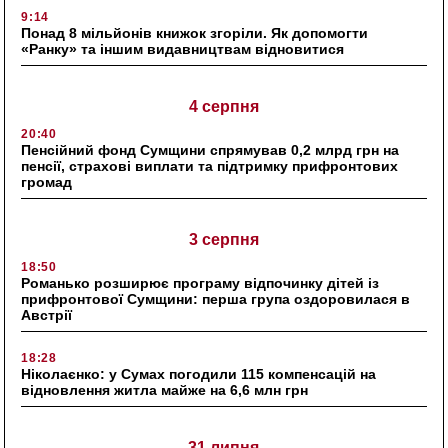
9:14
Понад 8 мільйонів книжок згоріли. Як допомогти
«Ранку» та іншим видавництвам відновитися
4 серпня
20:40
Пенсійний фонд Сумщини спрямував 0,2 млрд грн на
пенсії, страхові виплати та підтримку прифронтових
громад
3 серпня
18:50
Романько розширює програму відпочинку дітей із
прифронтової Сумщини: перша група оздоровилася в
Австрії
18:28
Ніколаєнко: у Сумах погодили 115 компенсацій на
відновлення житла майже на 6,6 млн грн
31 липня