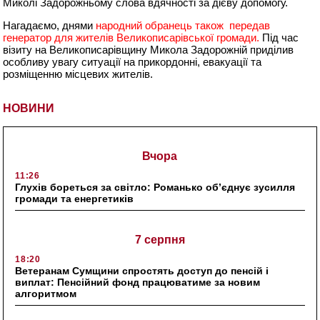
Миколі Задорожньому слова вдячності за дієву допомогу.
Нагадаємо, днями
народний обранець також передав
генератор для жителів Великописарівської громади.
Під час
візиту на Великописарівщину Микола Задорожній приділив
особливу увагу ситуації на прикордонні, евакуації та
розміщенню місцевих жителів.
НОВИНИ
Вчора
11:26
Глухів бореться за світло: Романько об’єднує зусилля
громади та енергетиків
7 серпня
18:20
Ветеранам Сумщини спростять доступ до пенсій і
виплат: Пенсійний фонд працюватиме за новим
алгоритмом