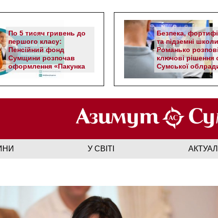
По 5 тисяч гривень до
Безпека, фортифі
першого класу:
та підземні школи
Пенсійний фонд
Романько розпов
Сумщини розпочав
ключові рішення с
оформлення «Пакунка
Сумської облрад
школяра»
ИНИ
У СВІТІ
АКТУА