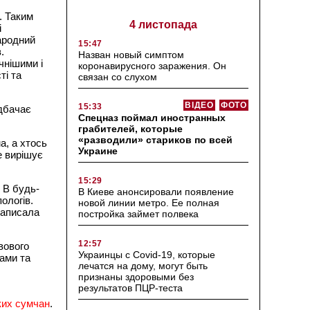
. Таким
4 листопада
і
ародний
15:47
.
Назван новый симптом
чнішими і
коронавирусного заражения. Он
ті та
связан со слухом
ВІДЕО
ФОТО
15:33
едбачає
Спецназ поймал иностранных
грабителей, которые
«разводили» стариков по всей
а, а хтось
Украине
е вирішує
15:29
. В будь-
В Киеве анонсировали появление
пологів.
новой линии метро. Ее полная
 написала
постройка займет полвека
12:57
вового
Украинцы с Covid-19, которые
гами та
лечатся на дому, могут быть
признаны здоровыми без
результатов ПЦР-теста
ких сумчан
.