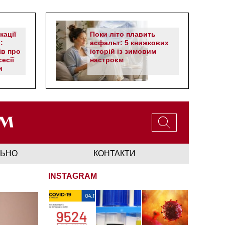
кації
Поки літо плавить
:
асфальт: 5 книжкових
ів про
історій із зимовим
есії
настроєм
и
ЛЬНО
КОНТАКТИ
INSTAGRAM