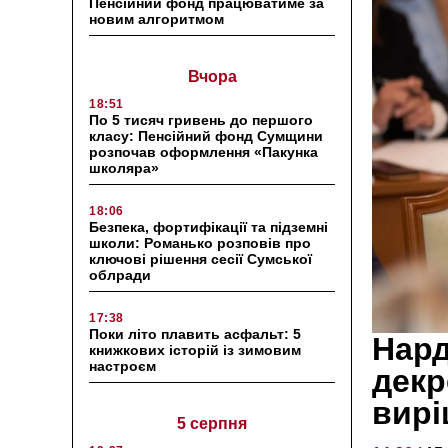
Пенсійний фонд працюватиме за
новим алгоритмом
Вчора
18:51
По 5 тисяч гривень до першого
класу: Пенсійний фонд Сумщини
розпочав оформлення «Пакунка
школяра»
18:06
Безпека, фортифікації та підземні
школи: Романько розповів про
ключові рішення сесії Сумської
облради
17:38
Поки літо плавить асфальт: 5
Нард
книжкових історій із зимовим
настроєм
декр
вирі
5 серпня