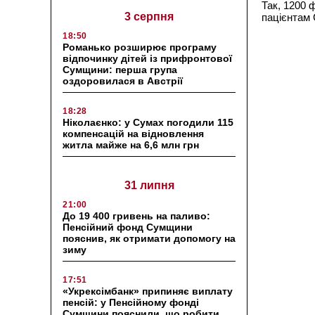
Так, 1200 
3 серпня
пацієнтам 
18:50
Романько розширює програму
відпочинку дітей із прифронтової
Сумщини: перша група
оздоровилася в Австрії
18:28
Ніколаєнко: у Сумах погодили 115
компенсацій на відновлення
житла майже на 6,6 млн грн
31 липня
21:00
До 19 400 гривень на паливо:
Пенсійний фонд Сумщини
пояснив, як отримати допомогу на
зиму
17:51
«Укрексімбанк» припиняє виплату
пенсій: у Пенсійному фонді
Сумщини пояснили, що робити