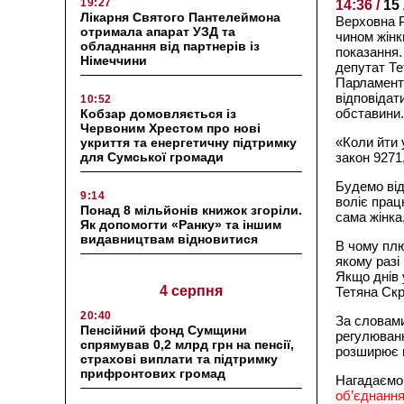
19:27
14:36 /
15
Лікарня Святого Пантелеймона
Верховна Р
отримала апарат УЗД та
чином жінк
обладнання від партнерів із
показання.
Німеччини
депутат Те
Парламента
відповідат
10:52
обставини.
Кобзар домовляється із
Червоним Хрестом про нові
«Коли йти 
укриття та енергетичну підтримку
для Сумської громади
закон 9271
Будемо від
9:14
воліє прац
Понад 8 мільйонів книжок згоріли.
сама жінка
Як допомогти «Ранку» та іншим
видавництвам відновитися
В чому плю
якому разі 
Якщо днів 
4 серпня
Тетяна Скр
20:40
За словами
Пенсійний фонд Сумщини
регулюванн
спрямував 0,2 млрд грн на пенсії,
розширює п
страхові виплати та підтримку
прифронтових громад
Нагадаємо
об’єднанн