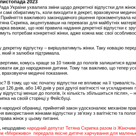
 листопада 2023
ада України ухвалила зміни щодо декретної відпустки для жінок
и самі обиратимуть, коли виходити в декрет, враховуючи медичн
 Прийняття важливого законодавчого рішення прокоментувала н
тяна Скрипка, акцентувавши на перевагах для майбутніх матерів
рка вважає, що нові правила надання декретної відпустки є зру
имуть потребам конкретної жінки, адже кожна має свої особливос
у декретну відпустку – вирішуватимуть жінки. Таку новацію пер
, який я залюбки підтримала.
вертими, комусь краще за 10 тижнів до пологів залишитися вдом
ювати аж до народження дитини. Тому так важливо, що тепер ус
, враховуючи медичні показання.
с? В тому, що час початку відпустки не впливає на її тривалість
це 126 днів, або 140 днів у разі другої вагітності чи ускладнених 
у відпустці менше до пологів, їх кількість збільшиться після», –
ипка на своїй сторінці у Фейсбуці.
 народної обраниці, прийнятий закон удосконалює механізм пра
я використання жінками відпустки у зв’язку з вагітністю та поло
рава жінок у цьому питанні.
, нещодавно
народний депутат Тетяна Скрипка разом із Жіночим
ям «Мереживо» передала якісне дитяче харчування для малень