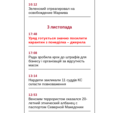
10:12
Зеленский отреагировал на
освобождение Маркива
3 листопада
17:48
Уряд готується значно посилити
карантин з понеділка – джерела
17:08
Рада зробила крок до штрафів для
бізнесу і організацій за відсутність
масок
13:14
Нардепи закликали 11 суддів КС
скласти повноваження
12:53
Венским террористом оказался 20-
летний этнический албанец с
паспортом Северной Македонии