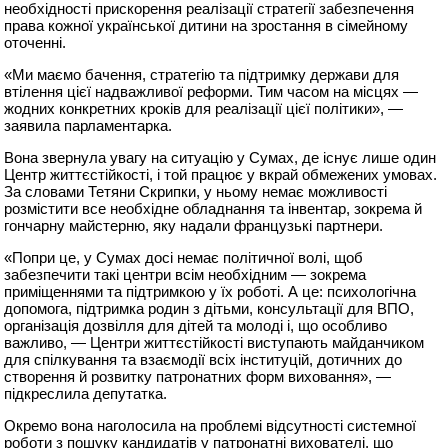
необхідності прискорення реалізації стратегії забезпечення
права кожної української дитини на зростання в сімейному
оточенні.
«Ми маємо бачення, стратегію та підтримку держави для
втілення цієї надважливої реформи. Тим часом на місцях —
жодних конкретних кроків для реалізації цієї політики», —
заявила парламентарка.
Вона звернула увагу на ситуацію у Сумах, де існує лише один
Центр життєстійкості, і той працює у вкрай обмежених умовах.
За словами Тетяни Скрипки, у ньому немає можливості
розмістити все необхідне обладнання та інвентар, зокрема й
гончарну майстерню, яку надали французькі партнери.
«Попри це, у Сумах досі немає політичної волі, щоб
забезпечити такі центри всім необхідним — зокрема
приміщеннями та підтримкою у їх роботі. А це: психологічна
допомога, підтримка родин з дітьми, консультації для ВПО,
організація дозвілля для дітей та молоді і, що особливо
важливо, — Центри життєстійкості виступають майданчиком
для спілкування та взаємодії всіх інституцій, дотичних до
створення й розвитку патронатних форм виховання», —
підкреслила депутатка.
Окремо вона наголосила на проблемі відсутності системної
роботи з пошуку кандидатів у патронатні вихователі, що