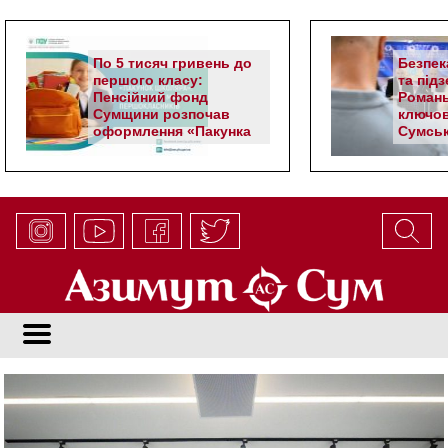
По 5 тисяч гривень до
Безпек
першого класу:
та під
Пенсійний фонд
Романь
Сумщини розпочав
ключов
оформлення «Пакунка
Сумськ
школяра»