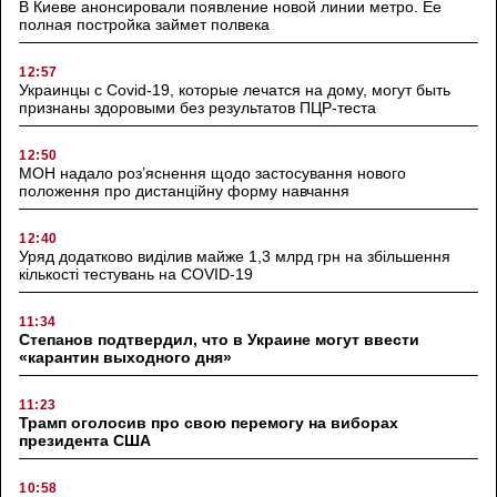
В Киеве анонсировали появление новой линии метро. Ее
полная постройка займет полвека
12:57
Украинцы с Covid-19, которые лечатся на дому, могут быть
признаны здоровыми без результатов ПЦР-теста
12:50
МОН надало роз’яснення щодо застосування нового
положення про дистанційну форму навчання
12:40
Уряд додатково виділив майже 1,3 млрд грн на збільшення
кількості тестувань на COVID-19
11:34
Степанов подтвердил, что в Украине могут ввести
«карантин выходного дня»
11:23
Трамп оголосив про свою перемогу на виборах
президента США
10:58