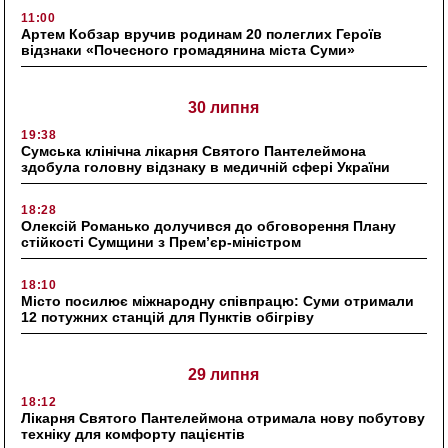
11:00
Артем Кобзар вручив родинам 20 полеглих Героїв
відзнаки «Почесного громадянина міста Суми»
30 липня
19:38
Сумська клінічна лікарня Святого Пантелеймона
здобула головну відзнаку в медичній сфері України
18:28
Олексій Романько долучився до обговорення Плану
стійкості Сумщини з Прем’єр-міністром
18:10
Місто посилює міжнародну співпрацю: Суми отримали
12 потужних станцій для Пунктів обігріву
29 липня
18:12
Лікарня Святого Пантелеймона отримала нову побутову
техніку для комфорту пацієнтів