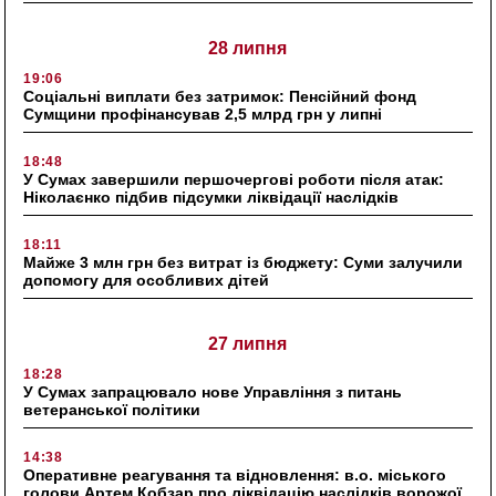
28 липня
19:06
Соціальні виплати без затримок: Пенсійний фонд
Сумщини профінансував 2,5 млрд грн у липні
18:48
У Сумах завершили першочергові роботи після атак:
Ніколаєнко підбив підсумки ліквідації наслідків
18:11
Майже 3 млн грн без витрат із бюджету: Суми залучили
допомогу для особливих дітей
27 липня
18:28
У Сумах запрацювало нове Управління з питань
ветеранської політики
14:38
Оперативне реагування та відновлення: в.о. міського
голови Артем Кобзар про ліквідацію наслідків ворожої