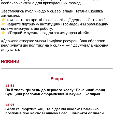
особливо критично для прикордонних громад.
Звертаючись публічно до місцевої влади, Тетяна Скрипка
закликала:
«визначте конкретні кроки реалізації державної стратегії;
надайте підтримку інституціям і громадським організаціям,
які вже виконують цю роботу;
об’єднайте зусилля задля захисту прав дітей».
«Держава створює умови і виділяє ресурси. Ваш обов’язок —
реалізувати цю політику на місцях», — підсумувала народна
депутатка.
НОВИНИ
Вчора
18:51
По 5 тисяч гривень до першого класу: Пенсійний фонд
Сумщини розпочав оформлення «Пакунка школяра»
18:06
Безпека, фортифікації та підземні школи: Романько
розповів про ключові рішення сесії Сумської облради