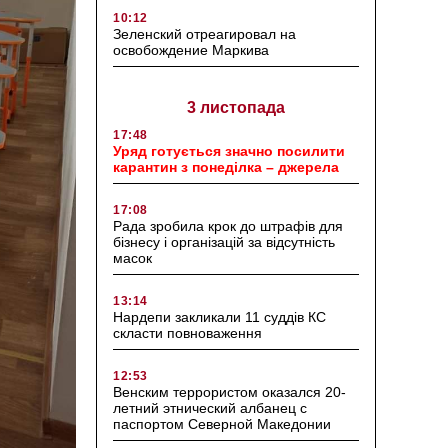
10:12
Зеленский отреагировал на
освобождение Маркива
3 листопада
17:48
Уряд готується значно посилити
карантин з понеділка – джерела
17:08
Рада зробила крок до штрафів для
бізнесу і організацій за відсутність
масок
13:14
Нардепи закликали 11 суддів КС
скласти повноваження
12:53
Венским террористом оказался 20-
летний этнический албанец с
паспортом Северной Македонии