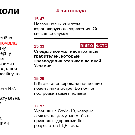
коли
4 листопада
15:47
Назван новый симптом
коронавирусного заражения. Он
связан со слухом
стійно
помогла
ВІДЕО
ФОТО
15:33
дну
Спецназ поймал иностранных
 першу
грабителей, которые
та
«разводили» стариков по всей
авими і
Украине
 вдалося
есійну та
15:29
В Киеве анонсировали появление
коли №7.
новой линии метро. Ее полная
постройка займет полвека
актуальна,
у
12:57
Украинцы с Covid-19, которые
лечатся на дому, могут быть
а
признаны здоровыми без
вими
результатов ПЦР-теста