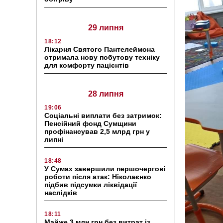
29 липня
18:12
Лікарня Святого Пантелеймона
отримала нову побутову техніку
для комфорту пацієнтів
28 липня
19:06
Соціальні виплати без затримок:
Пенсійний фонд Сумщини
профінансував 2,5 млрд грн у
липні
18:48
У Сумах завершили першочергові
роботи після атак: Ніколаєнко
підбив підсумки ліквідації
наслідків
18:11
Майже 3 млн грн без витрат із