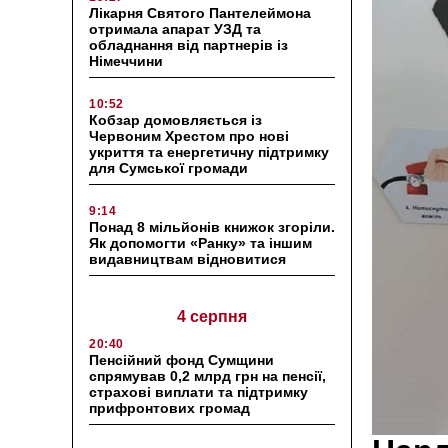
Лікарня Святого Пантелеймона
отримала апарат УЗД та
обладнання від партнерів із
Німеччини
10:52
Кобзар домовляється із
Червоним Хрестом про нові
укриття та енергетичну підтримку
для Сумської громади
9:14
Понад 8 мільйонів книжок згоріли.
Як допомогти «Ранку» та іншим
видавництвам відновитися
4 серпня
20:40
Пенсійний фонд Сумщини
спрямував 0,2 млрд грн на пенсії,
страхові виплати та підтримку
прифронтових громад