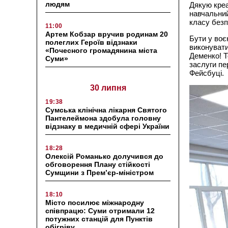
людям
Дякую креа
навчальний
класу безп
11:00
Артем Кобзар вручив родинам 20
Бути у воє
полеглих Героїв відзнаки
виконувати
«Почесного громадянина міста
Деменко! Т
Суми»
заслуги пе
Фейсбуці.
30 липня
19:38
Сумська клінічна лікарня Святого
Пантелеймона здобула головну
відзнаку в медичній сфері України
18:28
Олексій Романько долучився до
обговорення Плану стійкості
Сумщини з Прем’єр-міністром
18:10
Місто посилює міжнародну
співпрацю: Суми отримали 12
потужних станцій для Пунктів
обігріву