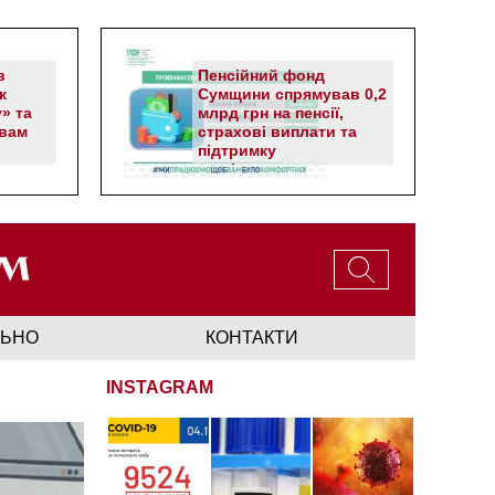
в
Пенсійний фонд
к
Сумщини спрямував 0,2
» та
млрд грн на пенсії,
вам
страхові виплати та
підтримку
прифронтових громад
ЛЬНО
КОНТАКТИ
INSTAGRAM