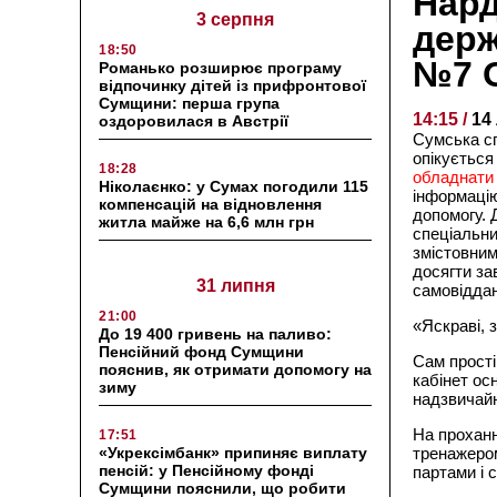
Нард
3 серпня
держ
18:50
№7 О
Романько розширює програму
відпочинку дітей із прифронтової
Сумщини: перша група
14:15 /
14
оздоровилася в Австрії
Сумська сп
опікуєтьс
18:28
обладнати 
Ніколаєнко: у Сумах погодили 115
інформацію
компенсацій на відновлення
допомогу. 
житла майже на 6,6 млн грн
спеціальни
змістовним
досягти за
31 липня
самовіддан
21:00
«Яскраві, 
До 19 400 гривень на паливо:
Пенсійний фонд Сумщини
Сам прості
пояснив, як отримати допомогу на
кабінет ос
зиму
надзвичайн
На проханн
17:51
«Укрексімбанк» припиняє виплату
тренажером
пенсій: у Пенсійному фонді
партами і 
Сумщини пояснили, що робити