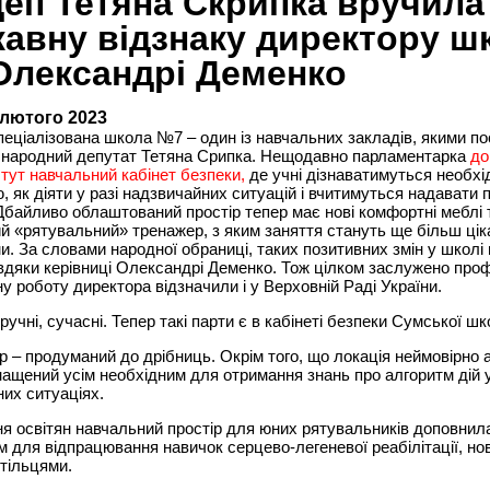
еп Тетяна Скрипка вручила
авну відзнаку директору ш
лександрі Деменко
 лютого 2023
еціалізована школа №7 – один із навчальних закладів, якими по
я народний депутат Тетяна Срипка. Нещодавно парламентарка
до
тут навчальний кабінет безпеки,
де учні дізнаватимуться необхі
, як діяти у разі надзвичайних ситуацій і вчитимуться надавати
Дбайливо облаштований простір тепер має нові комфортні меблі 
й «рятувальний» тренажер, з яким заняття стануть ще більш цік
и. За словами народної обраниці, таких позитивних змін у школі
вдяки керівниці Олександрі Деменко. Тож цілком заслужено проф
у роботу директора відзначили і у Верховній Раді України.
зручні, сучасні. Тепер такі парти є в кабінеті безпеки Сумської ш
р – продуманий до дрібниць. Окрім того, що локація неймовірно 
нащений усім необхідним для отримання знань про алгоритм дій 
их ситуаціях.
я освітян навчальний простір для юних рятувальників доповнил
 для відпрацювання навичок серцево-легеневої реабілітації, но
стільцями.