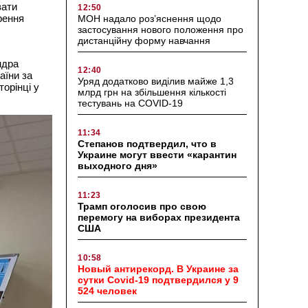
вати
12:50
орення
МОН надало роз’яснення щодо
застосування нового положення про
дистанційну форму навчання
ндра
12:40
аїни за
Уряд додатково виділив майже 1,3
орінці у
млрд грн на збільшення кількості
тестувань на COVID-19
11:34
Степанов подтвердил, что в
Украине могут ввести «карантин
выходного дня»
11:23
Трамп оголосив про свою
перемогу на виборах президента
США
10:58
Новый антирекорд. В Украине за
сутки Covid-19 подтвердился у 9
524 человек