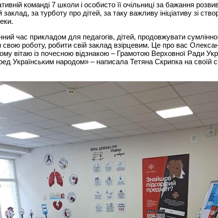
тивній команді 7 школи і особисто її очільниці за бажання розви
 заклад, за турботу про дітей, за таку важливу ініціативу зі ств
еки.
нний час прикладом для педагогів, дітей, продовжувати сумлінно
 свою роботу, робити свій заклад взірцевим. Це про вас Олекса
ому вітаю із почесною відзнакою – Грамотою Верховної Ради Укр
ред Українським народом» – написала Тетяна Скрипка на своїй ст