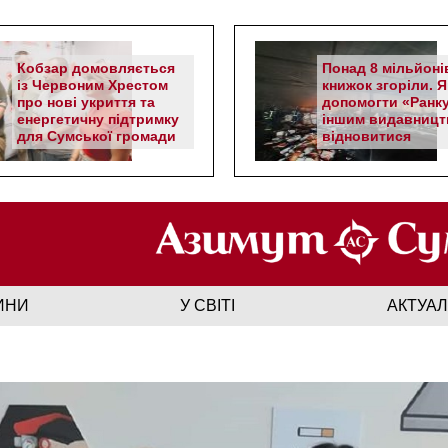
Кобзар домовляється
Понад 8 мільйоні
із Червоним Хрестом
книжок згоріли. Я
про нові укриття та
допомогти «Ранку
енергетичну підтримку
іншим видавницт
для Сумської громади
відновитися
ИНИ
У СВІТІ
АКТУА