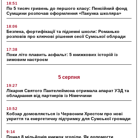
18:51
По 5 тисяч гривень до першого класу: Пенсійний фонд
Сумщини розпочав оформлення «Пакунка школяра»
18:06
Безпека, фортифікації та підземні школи: Романько
розповів про ключові рішення сесії Сумської облради
17:38
Поки літо плавить асфальт: 5 книжкових історій із
зимовим настроєм
5 серпня
19:27
Лікарня Святого Пантелеймона отримала апарат УЗД та
обладнання від партнерів із Німеччини
10:52
Кобзар домовляється із Червоним Хрестом про нові
укриття та енергетичну підтримку для Сумської громади
9:14
Понад 8 мільйонів книжок згоріли. Як допомогти