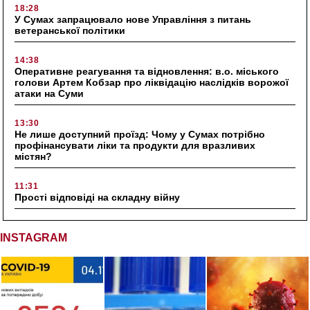
18:28
У Сумах запрацювало нове Управління з питань
ветеранської політики
14:38
Оперативне реагування та відновлення: в.о. міського
голови Артем Кобзар про ліквідацію наслідків ворожої
атаки на Суми
13:30
Не лише доступний проїзд: Чому у Сумах потрібно
профінансувати ліки та продукти для вразливих
містян?
11:31
Прості відповіді на складну війну
INSTAGRAM