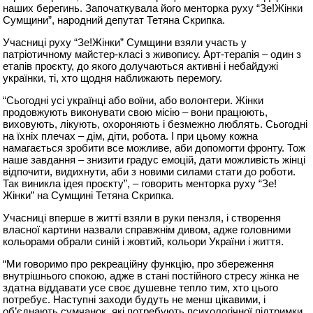
наших берегинь. Започаткувала його менторка руху “Зе!Жінки
Сумщини”, народний депутат Тетяна Скрипка.
Учасниці руху “Зе!Жінки” Сумщини взяли участь у
патріотичному майстер-класі з живопису. Арт-терапія – один з
етапів проєкту, до якого долучаються активні і небайдужі
українки, ті, хто щодня наближають перемогу.
“Сьогодні усі українці або воїни, або волонтери. Жінки
продовжують виконувати свою місію – вони працюють,
виховують, лікують, охороняють і безмежно люблять. Сьогодні
на їхніх плечах – дім, діти, робота. І при цьому кожна
намагається зробити все можливе, аби допомогти фронту. Тож
наше завдання – знизити градус емоцій, дати можливість жінці
відпочити, видихнути, аби з новими силами стати до роботи.
Так виникла ідея проєкту”, – говорить менторка руху “Зе!
Жінки” на Сумщині Тетяна Скрипка.
Учасниці вперше в житті взяли в руки пензля, і створення
власної картини назвали справжнім дивом, адже головними
кольорами обрали синій і жовтий, кольори України і життя.
“Ми говоримо про рекреаційну функцію, про збереження
внутрішнього спокою, адже в стані постійного стресу жінка не
здатна віддавати усе своє душевне тепло тим, хто цього
потребує. Наступні заходи будуть не менш цікавими, і
об’єднають сумчанок, які потребують психологічної підтримки,