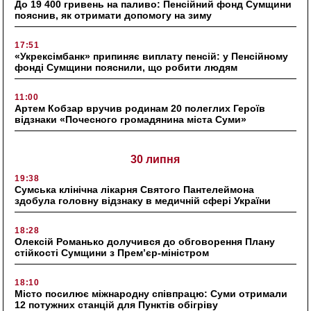
До 19 400 гривень на паливо: Пенсійний фонд Сумщини
пояснив, як отримати допомогу на зиму
17:51
«Укрексімбанк» припиняє виплату пенсій: у Пенсійному
фонді Сумщини пояснили, що робити людям
11:00
Артем Кобзар вручив родинам 20 полеглих Героїв
відзнаки «Почесного громадянина міста Суми»
30 липня
19:38
Сумська клінічна лікарня Святого Пантелеймона
здобула головну відзнаку в медичній сфері України
18:28
Олексій Романько долучився до обговорення Плану
стійкості Сумщини з Прем’єр-міністром
18:10
Місто посилює міжнародну співпрацю: Суми отримали
12 потужних станцій для Пунктів обігріву