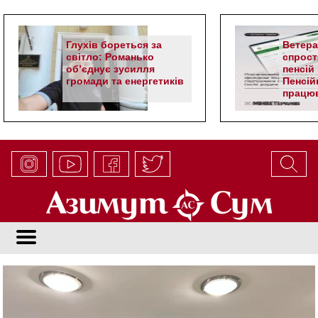
Глухів бореться за
Ветер
світло: Романько
спрост
об’єднує зусилля
пенсій 
громади та енергетиків
Пенсій
працюв
алгор