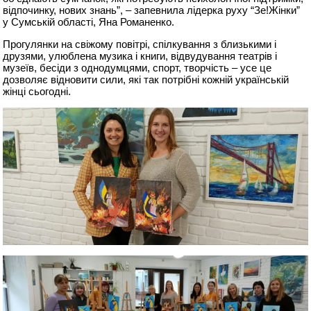
відпочинку, нових знань”, – запевнила лідерка руху “Зе!Жінки”
у Сумській області, Яна Романенко.
Прогулянки на свіжому повітрі, спілкування з близькими і
друзями, улюблена музика і книги, відвудування театрів і
музеїв, бесіди з однодумцями, спорт, творчість – усе це
дозволяє відновити сили, які так потрібні кожній українській
жінці сьогодні.