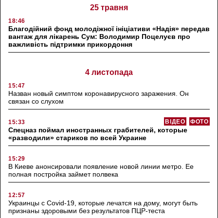
25 травня
18:46
Благодійний фонд молодіжної ініціативи «Надія» передав
вантаж для лікарень Сум: Володимир Поцелуєв про
важливість підтримки прикордоння
4 листопада
15:47
Назван новый симптом коронавирусного заражения. Он
связан со слухом
ВІДЕО
ФОТО
15:33
Спецназ поймал иностранных грабителей, которые
«разводили» стариков по всей Украине
15:29
В Киеве анонсировали появление новой линии метро. Ее
полная постройка займет полвека
12:57
Украинцы с Covid-19, которые лечатся на дому, могут быть
признаны здоровыми без результатов ПЦР-теста