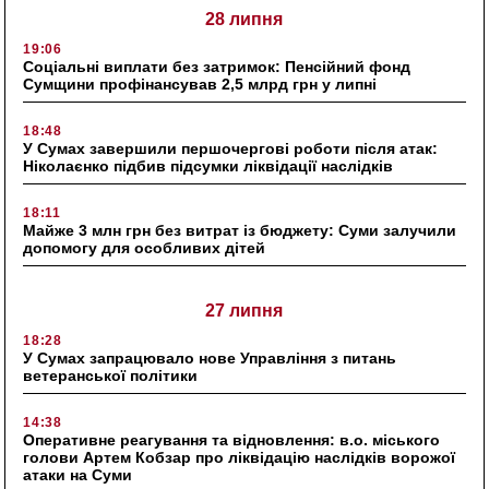
28 липня
19:06
Соціальні виплати без затримок: Пенсійний фонд
Сумщини профінансував 2,5 млрд грн у липні
18:48
У Сумах завершили першочергові роботи після атак:
Ніколаєнко підбив підсумки ліквідації наслідків
18:11
Майже 3 млн грн без витрат із бюджету: Суми залучили
допомогу для особливих дітей
27 липня
18:28
У Сумах запрацювало нове Управління з питань
ветеранської політики
14:38
Оперативне реагування та відновлення: в.о. міського
голови Артем Кобзар про ліквідацію наслідків ворожої
атаки на Суми