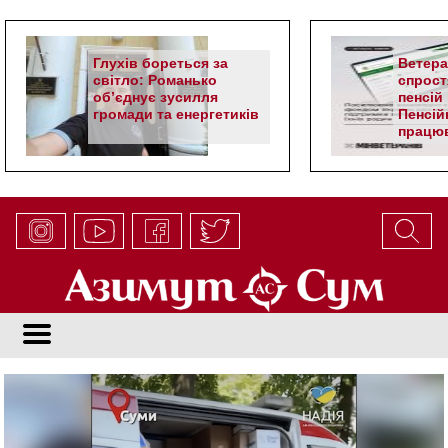
Глухів бореться за
Ветер
світло: Романько
спрост
об’єднує зусилля
пенсій 
громади та енергетиків
Пенсій
працюв
алгор