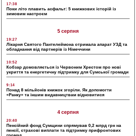
17:38
Поки літо плавить асфальт: 5 книжкових історій із
зимовим настроєм
5 серпня
19:27
Лікарня Святого Пантелеймона отримала апарат УЗД та
обладнання від партнерів із Німеччини
10:52
Кобзар домовляється із Червоним Хрестом про нові
укриття та енергетичну підтримку для Сумської громади
9:14
Понад 8 мільйонів книжок згоріли. Як допомогти
«Ранку» та іншим видавництвам відновитися
4 серпня
20:40
Пенсійний фонд Сумщини спрямував 0,2 млрд грн на
пенсії, страхові виплати та підтримку прифронтових
громад