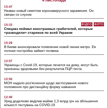
4 листопада
15:47
Назван новый симптом коронавирусного заражения. Он
связан со слухом
ВІДЕО
ФОТО
15:33
Спецназ поймал иностранных грабителей, которые
«разводили» стариков по всей Украине
15:29
В Киеве анонсировали появление новой линии метро. Ее
полная постройка займет полвека
12:57
Украинцы с Covid-19, которые лечатся на дому, могут быть
признаны здоровыми без результатов ПЦР-теста
12:50
МОН надало роз’яснення щодо застосування нового
положення про дистанційну форму навчання
12:40
Уряд додатково виділив майже 1,3 млрд грн на збільшення
кількості тестувань на COVID-19