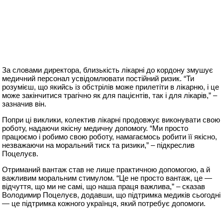
За словами директора, близькість лікарні до кордону змушує
медичний персонал усвідомлювати постійний ризик. “Ти
розумієш, що якийсь із обстрілів може прилетіти в лікарню, і це
може закінчитися трагічно як для пацієнтів, так і для лікарів,” –
зазначив він.
Попри ці виклики, колектив лікарні продовжує виконувати свою
роботу, надаючи якісну медичну допомогу. “Ми просто
працюємо і робимо свою роботу, намагаємось робити її якісно,
незважаючи на моральний тиск та ризики,” – підкреслив
Поцелуєв.
Отриманий вантаж став не лише практичною допомогою, а й
важливим моральним стимулом. “Це не просто вантаж, це —
відчуття, що ми не самі, що наша праця важлива,” – сказав
Володимир Поцелуєв, додавши, що підтримка медиків сьогодні
— це підтримка кожного українця, який потребує допомоги.