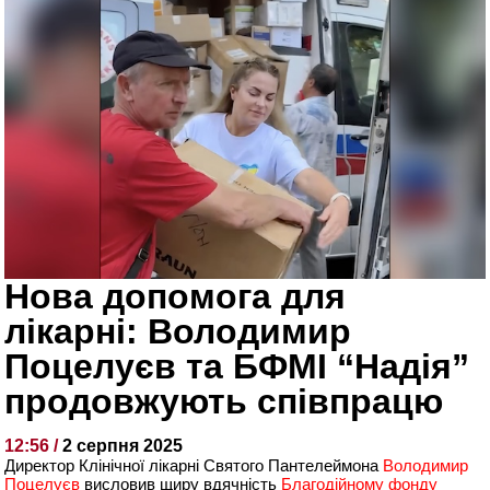
Нова допомога для
лікарні: Володимир
Поцелуєв та БФМІ “Надія”
продовжують співпрацю
12:56 /
2 серпня 2025
Директор Клінічної лікарні Святого Пантелеймона
Володимир
Поцелуєв
висловив щиру вдячність
Благодійному фонду