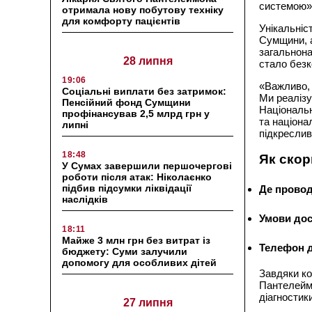
системою»
отримала нову побутову техніку
для комфорту пацієнтів
Унікальніс
Сумщини, а
загальнона
28 липня
стало без
19:06
«Важливо, 
Соціальні виплати без затримок:
Ми реалізу
Пенсійний фонд Сумщини
Національн
профінансував 2,5 млрд грн у
та націона
липні
підкресли
18:48
Як скор
У Сумах завершили першочергові
роботи після атак: Ніколаєнко
підбив підсумки ліквідації
Де провод
наслідків
Умови дос
18:11
Майже 3 млн грн без витрат із
Телефон д
бюджету: Суми залучили
допомогу для особливих дітей
Завдяки ко
Пантелейм
діагностики
27 липня