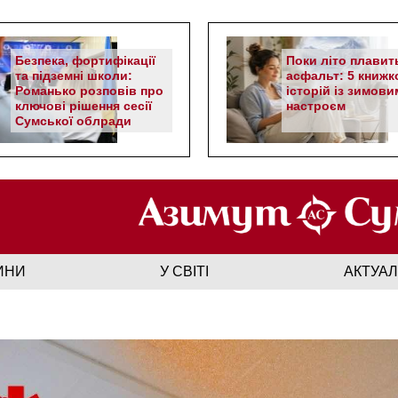
Безпека, фортифікації
Поки літо плавит
та підземні школи:
асфальт: 5 книжк
Романько розповів про
історій із зимови
ключові рішення сесії
настроєм
Сумської облради
ИНИ
У СВІТІ
АКТУА