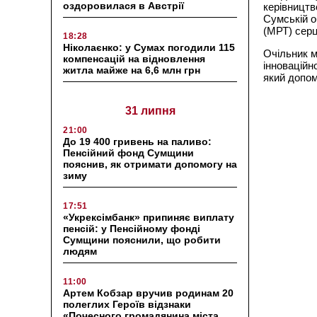
оздоровилася в Австрії
керівницт
Сумській о
(МРТ) серц
18:28
Ніколаєнко: у Сумах погодили 115
Очільник м
компенсацій на відновлення
інноваційн
житла майже на 6,6 млн грн
який допом
31 липня
21:00
До 19 400 гривень на паливо:
Пенсійний фонд Сумщини
пояснив, як отримати допомогу на
зиму
17:51
«Укрексімбанк» припиняє виплату
пенсій: у Пенсійному фонді
Сумщини пояснили, що робити
людям
11:00
Артем Кобзар вручив родинам 20
полеглих Героїв відзнаки
«Почесного громадянина міста