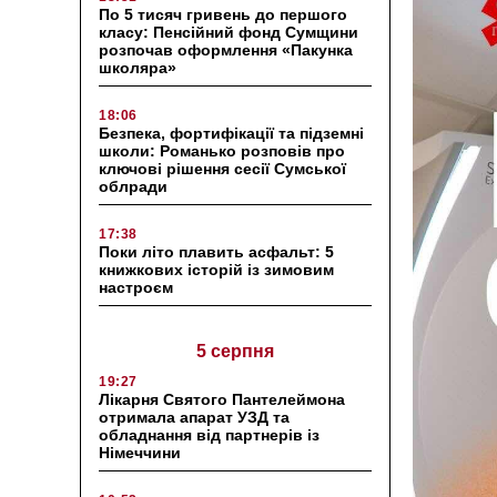
По 5 тисяч гривень до першого
класу: Пенсійний фонд Сумщини
розпочав оформлення «Пакунка
школяра»
18:06
Безпека, фортифікації та підземні
школи: Романько розповів про
ключові рішення сесії Сумської
облради
17:38
Поки літо плавить асфальт: 5
книжкових історій із зимовим
настроєм
5 серпня
19:27
Лікарня Святого Пантелеймона
отримала апарат УЗД та
обладнання від партнерів із
Німеччини