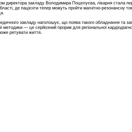
вом директора закладу Володимира Поцелуєва, лікарня стала п
бласті, де пацієнти тепер можуть пройти магнітно-резонансну т
я.
едичного закладу наголошує, що поява такого обладнання та за
ої методики — це серйозний прорив для регіональної кардіодіагн
оже рятувати життя.