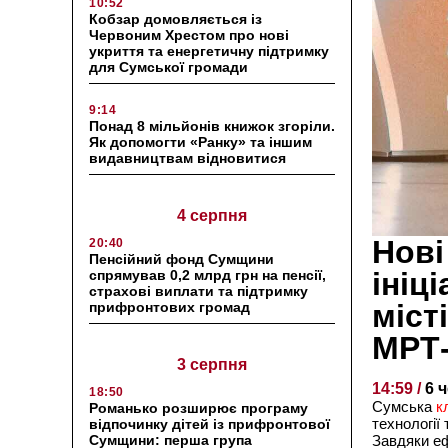
10:52
Кобзар домовляється із
Червоним Хрестом про нові
укриття та енергетичну підтримку
для Сумської громади
9:14
Понад 8 мільйонів книжок згоріли.
Як допомогти «Ранку» та іншим
видавництвам відновитися
4 серпня
Нові
20:40
Пенсійний фонд Сумщини
ініц
спрямував 0,2 млрд грн на пенсії,
страхові виплати та підтримку
міст
прифронтових громад
МРТ-
3 серпня
14:59 /
6 
18:50
Сумська
к
Романько розширює програму
технології
відпочинку дітей із прифронтової
Сумщини: перша група
Завдяки еф