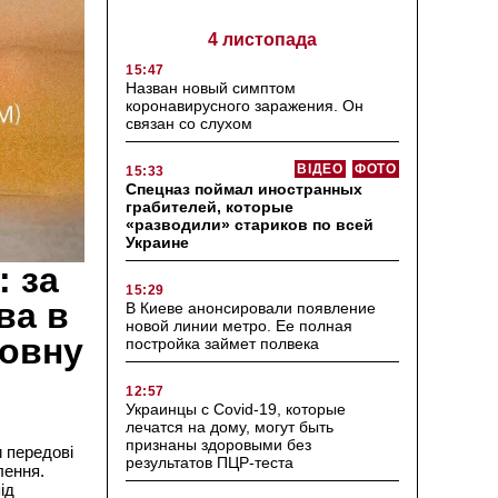
4 листопада
15:47
Назван новый симптом
коронавирусного заражения. Он
связан со слухом
ВІДЕО
ФОТО
15:33
Спецназ поймал иностранных
грабителей, которые
«разводили» стариков по всей
Украине
: за
15:29
ва в
В Киеве анонсировали появление
новой линии метро. Ее полная
товну
постройка займет полвека
12:57
Украинцы с Covid-19, которые
лечатся на дому, могут быть
признаны здоровыми без
 передові
результатов ПЦР-теста
лення.
ід