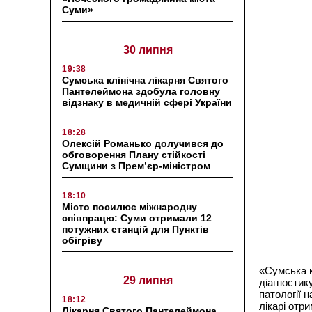
Суми»
30 липня
19:38
Сумська клінічна лікарня Святого
Пантелеймона здобула головну
відзнаку в медичній сфері України
18:28
Олексій Романько долучився до
обговорення Плану стійкості
Сумщини з Прем’єр-міністром
18:10
Місто посилює міжнародну
співпрацю: Суми отримали 12
потужних станцій для Пунктів
обігріву
«Сумська к
29 липня
діагностик
патології н
18:12
лікарі отр
Лікарня Святого Пантелеймона