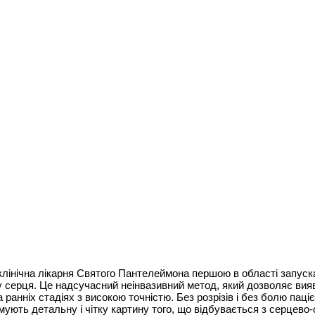
лінічна лікарня Святого Пантелеймона першою в області запус
у серця. Це надсучасний неінвазивний метод, який дозволяє вия
а ранніх стадіях з високою точністю. Без розрізів і без болю паці
имують детальну і чітку картину того, що відбувається з серцев