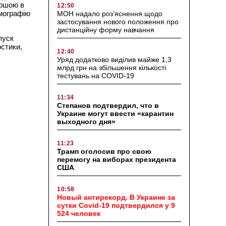
ершою в
12:50
омографію
МОН надало роз’яснення щодо
застосування нового положення про
дистанційну форму навчання
пуск
остики,
12:40
Уряд додатково виділив майже 1,3
млрд грн на збільшення кількості
тестувань на COVID-19
11:34
Степанов подтвердил, что в
Украине могут ввести «карантин
выходного дня»
11:23
Трамп оголосив про свою
перемогу на виборах президента
США
10:58
Новый антирекорд. В Украине за
сутки Covid-19 подтвердился у 9
524 человек