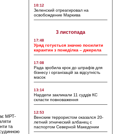
10:12
Зеленский отреагировал на
освобождение Маркива
3 листопада
17:48
Уряд готується значно посилити
карантин з понеділка – джерела
17:08
Рада зробила крок до штрафів для
бізнесу і організацій за відсутність
масок
13:14
Нардепи закликали 11 суддів КС
скласти повноваження
12:53
кає МРТ-
Венским террористом оказался 20-
вляти
летний этнический албанец с
єнти та
паспортом Северной Македонии
о-судинною