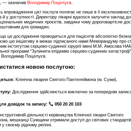
, — зазначив
Володимир Поцелуєв
.
ть впровадження цієї послуги полягає не лише в її ексклюзивност
 й у доступності. Директору лікарні вдалося залучити заклад д
ціональних медичних проєктів, завдяки чому дороговартісне до
коштовним для громадян.
що це дослідження проводиться для пацієнтів абсолютно безко
ємо цю ініціативу в межах підписаного нами Меморандуму про с
им інститутом серцево-судинної хірургії імені М.М. Амосова НА
льної програми “Зупинити епідемію серцево-судинних катастроф
в Володимир Поцелуєв.
истатися новою послугою:
иться:
Клінічна лікарня Святого Пантелеймона (м. Суми).
тупу:
Дослідження здійснюється виключно за попереднім запис
ля довідок та запису:
050 20 20 103
нструктивній діяльності керівництва Клінічної лікарні Святого
она, мешканці Сумщини отримали доступ до світових стандарті
 у своєму рідному регіоні.