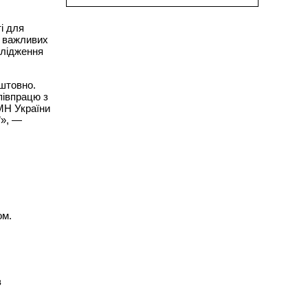
і для
о важливих
слідження
штовно.
півпрацю з
МН України
”», —
ом.
в