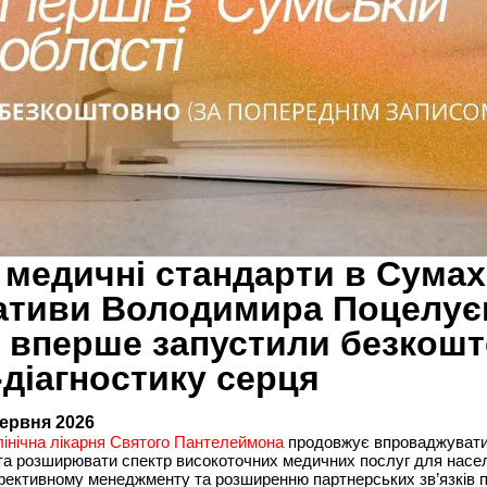
 медичні стандарти в Сумах
іативи Володимира Поцелує
і вперше запустили безкош
діагностику серця
червня 2026
лінічна лікарня Святого Пантелеймона
продовжує впроваджувати
 та розширювати спектр високоточних медичних послуг для насе
ективному менеджменту та розширенню партнерських зв’язків п