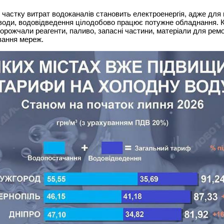
частку витрат водоканалів становить електроенергія, адже для 
оди, водовідведення цілодобово працює потужне обладнання. К
орожчали реагенти, паливо, запасні частини, матеріали для ремо
вання мереж.