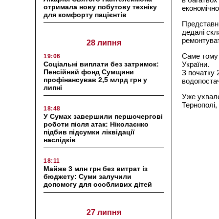
отримала нову побутову техніку
економічно
для комфорту пацієнтів
Представни
дедалі скл
ремонтуват
28 липня
Саме тому 
19:06
Соціальні виплати без затримок:
України.
Пенсійний фонд Сумщини
З початку 
профінансував 2,5 млрд грн у
водопостач
липні
Уже ухвале
Тернополі,
18:48
У Сумах завершили першочергові
роботи після атак: Ніколаєнко
підбив підсумки ліквідації
наслідків
18:11
Майже 3 млн грн без витрат із
бюджету: Суми залучили
допомогу для особливих дітей
27 липня