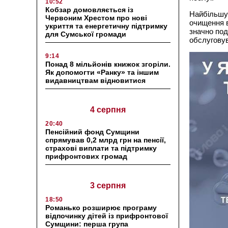
10:52
Кобзар домовляється із
Найбільшу 
Червоним Хрестом про нові
очищення в
укриття та енергетичну підтримку
значно под
для Сумської громади
обслугову
9:14
Понад 8 мільйонів книжок згоріли.
Як допомогти «Ранку» та іншим
видавництвам відновитися
4 серпня
20:40
Пенсійний фонд Сумщини
спрямував 0,2 млрд грн на пенсії,
страхові виплати та підтримку
прифронтових громад
3 серпня
18:50
Романько розширює програму
відпочинку дітей із прифронтової
Сумщини: перша група