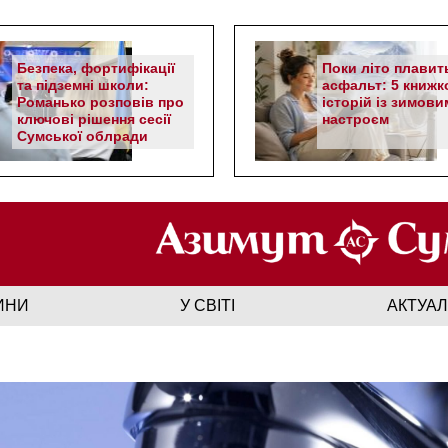
Безпека, фортифікації
Поки літо плавит
та підземні школи:
асфальт: 5 книжк
Романько розповів про
історій із зимови
ключові рішення сесії
настроєм
Сумської облради
ИНИ
У СВІТІ
АКТУА