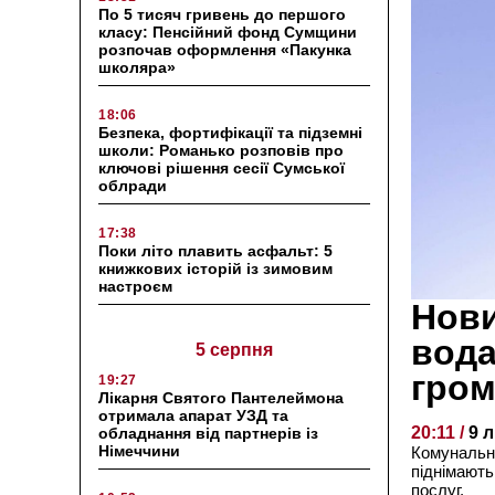
По 5 тисяч гривень до першого
класу: Пенсійний фонд Сумщини
розпочав оформлення «Пакунка
школяра»
18:06
Безпека, фортифікації та підземні
школи: Романько розповів про
ключові рішення сесії Сумської
облради
17:38
Поки літо плавить асфальт: 5
книжкових історій із зимовим
настроєм
Нови
вода
5 серпня
гром
19:27
Лікарня Святого Пантелеймона
отримала апарат УЗД та
20:11 /
9 
обладнання від партнерів із
Німеччини
Комунальні
піднімають
послуг.