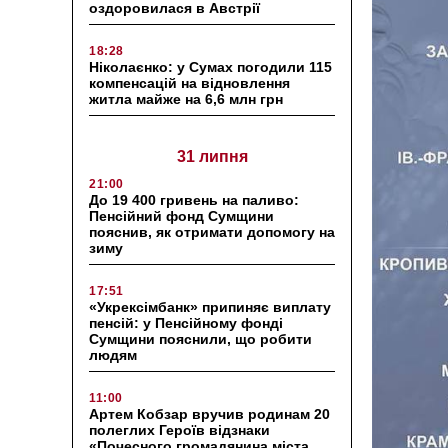
оздоровилася в Австрії
18:28
Ніколаєнко: у Сумах погодили 115
компенсацій на відновлення
житла майже на 6,6 млн грн
31 липня
21:00
До 19 400 гривень на паливо:
Пенсійний фонд Сумщини
пояснив, як отримати допомогу на
зиму
17:51
«Укрексімбанк» припиняє виплату
пенсій: у Пенсійному фонді
Сумщини пояснили, що робити
людям
11:00
Артем Кобзар вручив родинам 20
полеглих Героїв відзнаки
«Почесного громадянина міста