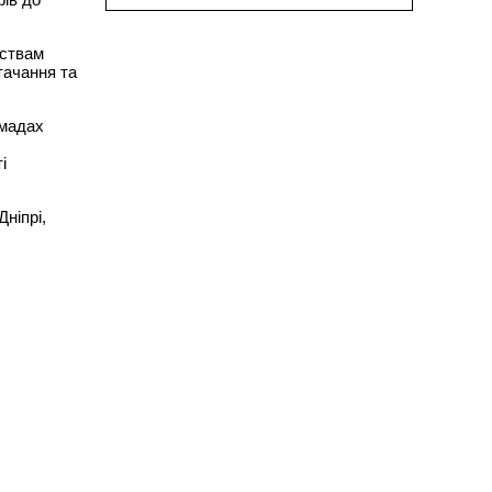
мствам
тачання та
омадах
і
ніпрі,