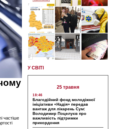
У СВІТІ
 чому
25 травня
18:46
Благодійний фонд молодіжної
ініціативи «Надія» передав
вантаж для лікарень Сум:
Володимир Поцелуєв про
і частіше
важливість підтримки
прикордоння
ртості