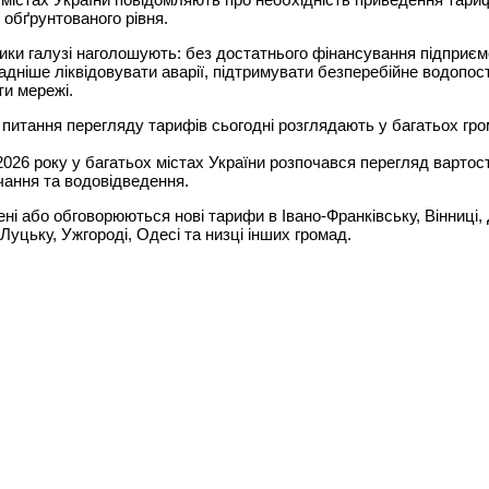
 обґрунтованого рівня.
ки галузі наголошують: без достатнього фінансування підприє
адніше ліквідовувати аварії, підтримувати безперебійне водопос
и мережі.
питання перегляду тарифів сьогодні розглядають у багатьох гр
2026 року у багатьох містах України розпочався перегляд вартост
ання та водовідведення.
ні або обговорюються нові тарифи в Івано-Франківську, Вінниці, Д
 Луцьку, Ужгороді, Одесі та низці інших громад.