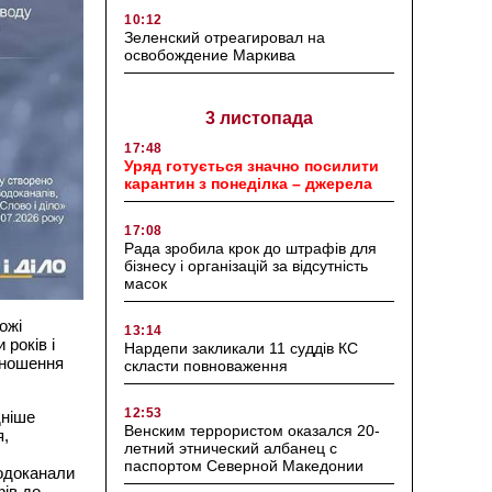
10:12
Зеленский отреагировал на
освобождение Маркива
3 листопада
17:48
Уряд готується значно посилити
карантин з понеділка – джерела
17:08
Рада зробила крок до штрафів для
бізнесу і організацій за відсутність
масок
ожі
13:14
років і
Нардепи закликали 11 суддів КС
зношення
скласти повноваження
12:53
дніше
Венским террористом оказался 20-
я,
летний этнический албанец с
паспортом Северной Македонии
водоканали
фів до