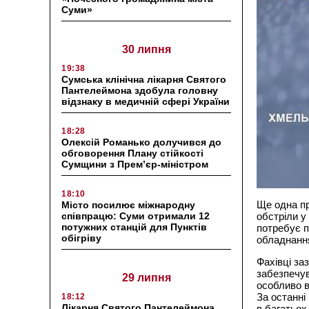
Суми»
30 липня
19:38
Сумська клінічна лікарня Святого
Пантелеймона здобула головну
відзнаку в медичній сфері України
18:28
Олексій Романько долучився до
обговорення Плану стійкості
Сумщини з Прем’єр-міністром
18:10
Ще одна пр
Місто посилює міжнародну
співпрацю: Суми отримали 12
обстріли у
потужних станцій для Пунктів
потребує п
обігріву
обладнанн
Фахівці за
забезпечув
29 липня
особливо в
За останні
18:12
Лікарня Святого Пантелеймона
в багатьох