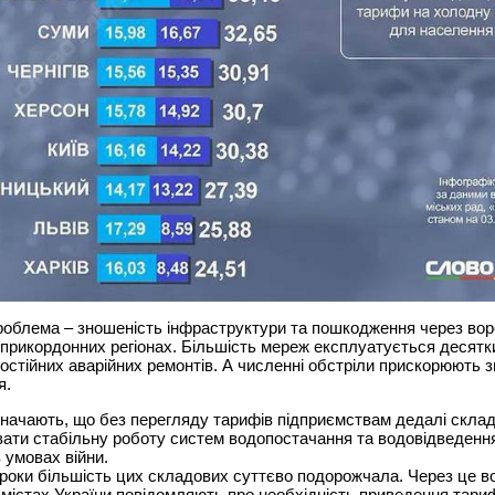
облема – зношеність інфраструктури та пошкодження через вор
 прикордонних регіонах. Більшість мереж експлуатується десятки 
остійних аварійних ремонтів. А численні обстріли прискорюють 
я.
значають, що без перегляду тарифів підприємствам дедалі скла
ати стабільну роботу систем водопостачання та водовідведенн
 умовах війни.
 роки більшість цих складових суттєво подорожчала. Через це 
 містах України повідомляють про необхідність приведення тари