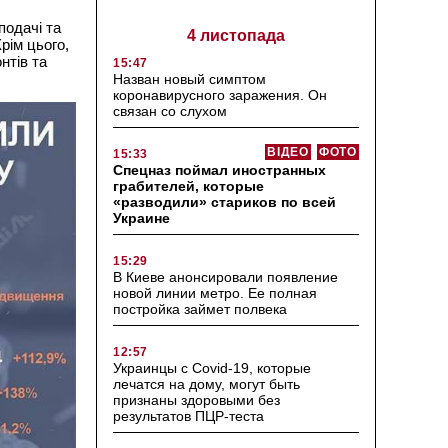
подачі та
4 листопада
рім цього,
нтів та
15:47
Назван новый симптом
коронавирусного заражения. Он
связан со слухом
ВІДЕО
ФОТО
15:33
Спецназ поймал иностранных
грабителей, которые
«разводили» стариков по всей
Украине
15:29
В Киеве анонсировали появление
новой линии метро. Ее полная
постройка займет полвека
12:57
Украинцы с Covid-19, которые
лечатся на дому, могут быть
признаны здоровыми без
результатов ПЦР-теста