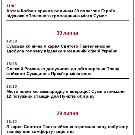
11:00
Артем Кобзар вручив родинам 20 полеглих Героїв
відзнаки «Почесного громадянина міста Суми»
30 липня
19:38
Сумська клінічна лікарня Святого Пантелеймона
здобула головну відзнаку в медичній сфері України
18:28
Олексій Романько долучився до обговорення Плану
стійкості Сумщини з Прем’єр-міністром
18:10
Місто посилює міжнародну співпрацю: Суми отримали
12 потужних станцій для Пунктів обігріву
29 липня
18:12
Лікарня Святого Пантелеймона отримала нову побутову
техніку для комфорту пацієнтів