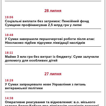
28 липня
19:06
Соціальні виплати без затримок: Пенсійний фонд
Сумщини профінансував 2,5 млрд грн у липні
18:48
У Сумах завершили першочергові роботи після атак:
Ніколаєнко підбив підсумки ліквідації наслідків
18:11
Майже 3 млн грн без витрат із бюджету: Суми залучили
допомогу для особливих дітей
27 липня
18:28
У Сумах запрацювало нове Управління з питань
ветеранської політики
14:38
Оперативне реагування та відновлення: в.о. міського
голови Артем Кобзар про ліквідацію наслідків ворожої