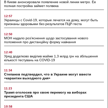
В Киеве анонсировали появление новой линии метро. Ее
полная постройка займет полвека
12:57
Украинцы с Covid-19, которые лечатся на дому, могут быть
признаны здоровыми без результатов ПЦР-теста
12:50
МОН надало роз’яснення щодо застосування нового
положення про дистанційну форму навчання
12:40
Уряд додатково виділив майже 1,3 млрд грн на збільшення
кількості тестувань на COVID-19
11:34
Степанов подтвердил, что в Украине могут ввести
«карантин выходного дня»
11:23
Трамп оголосив про свою перемогу на виборах
президента США
10:58