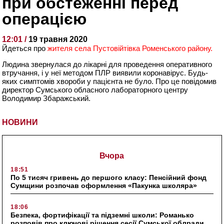
при обстеженні перед
операцією
12:01 /
19 травня 2020
Йдеться про
жителя села Пустовійтівка Роменського району.
Людина звернулася до лікарні для проведення оперативного
втручання, і у неї методом ПЛР виявили коронавірус. Будь-
яких симптомів хвороби у пацієнта не було. Про це повідомив
директор Сумського обласного лабораторного центру
Володимир Збаражський.
НОВИНИ
Вчора
18:51
По 5 тисяч гривень до першого класу: Пенсійний фонд
Сумщини розпочав оформлення «Пакунка школяра»
18:06
Безпека, фортифікації та підземні школи: Романько
розповів про ключові рішення сесії Сумської облради