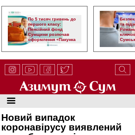
По 5 тисяч гривень до
Безпек
першого класу:
та під
Пенсійний фонд
Романь
Сумщини розпочав
ключов
оформлення «Пакунка
Сумськ
школяра»
Новий випадок
коронавірусу виявлений