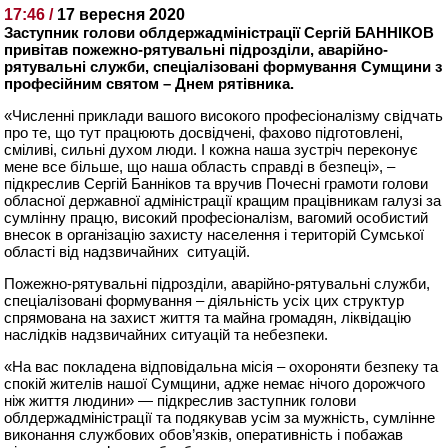
17:46 /
17 вересня 2020
Заступник голови облдержадміністрації Сергій БАННІКОВ
привітав пожежно-рятувальні підрозділи, аварійно-
рятувальні служби, спеціалізовані формування Сумщини з
професійним святом – Днем рятівника.
«Численні приклади вашого високого професіоналізму свідчать
про те, що тут працюють досвідчені, фахово підготовлені,
сміливі, сильні духом люди. І кожна наша зустріч переконує
мене все більше, що наша область справді в безпеці», –
підкреслив Сергій Банніков та вручив Почесні грамоти голови
обласної державної адміністрації кращим працівникам галузі за
сумлінну працю, високий професіоналізм, вагомий особистий
внесок в організацію захисту населення і територій Сумської
області від надзвичайних ситуацій.
Пожежно-рятувальні підрозділи, аварійно-рятувальні служби,
спеціалізовані формування – діяльність усіх цих структур
спрямована на захист життя та майна громадян, ліквідацію
наслідків надзвичайних ситуацій та небезпеки.
«На вас покладена відповідальна місія – охороняти безпеку та
спокій жителів нашої Сумщини, адже немає нічого дорожчого
ніж життя людини» — підкреслив заступник голови
облдержадміністрації та подякував усім за мужність, сумлінне
виконання службових обов’язків, оперативність і побажав