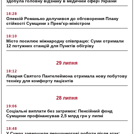
здобула головну відзнаку в медичній сфері України
18:28
Олексій Романько долучився до обговорення Плану
стійкості Сумщини з Прем’єр-міністром
18:10
Місто посилює міжнародну співпрацю: Суми отримали
12 потужних станцій для Пунктів обігріву
29 липня
18:12
Лікарня Святого Пантелеймона отримала нову побутову
техніку для комфорту пацієнтів
28 липня
19:06
Соціальні виплати без затримок: Пенсійний фонд
Сумщини профінансував 2,5 млрд грн у липні
18:48
У Сумах завершили першочергові роботи після атак: