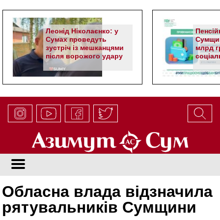
Леонід Ніколаєнко: у
Пенсій
Сумах проведуть
Сумщин
зустріч із мешканцями
млрд гр
після ворожого удару
соціал
Обласна влада відзначила
рятувальників Сумщини