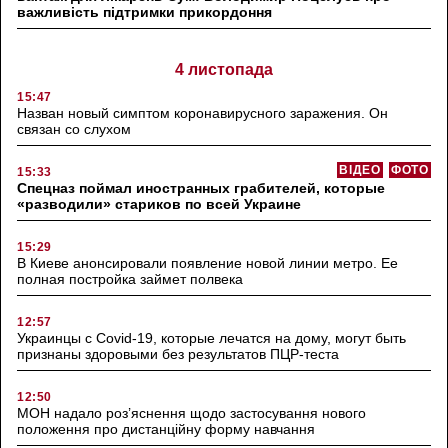
важливість підтримки прикордоння
4 листопада
15:47
Назван новый симптом коронавирусного заражения. Он
связан со слухом
ВІДЕО
ФОТО
15:33
Спецназ поймал иностранных грабителей, которые
«разводили» стариков по всей Украине
15:29
В Киеве анонсировали появление новой линии метро. Ее
полная постройка займет полвека
12:57
Украинцы с Covid-19, которые лечатся на дому, могут быть
признаны здоровыми без результатов ПЦР-теста
12:50
МОН надало роз’яснення щодо застосування нового
положення про дистанційну форму навчання