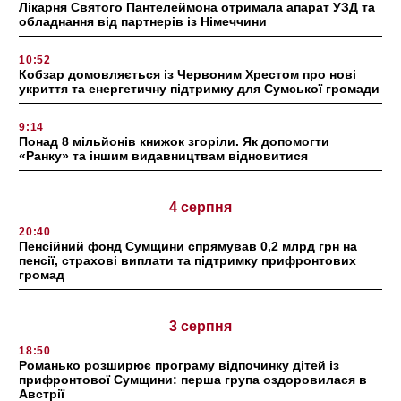
Лікарня Святого Пантелеймона отримала апарат УЗД та
обладнання від партнерів із Німеччини
10:52
Кобзар домовляється із Червоним Хрестом про нові
укриття та енергетичну підтримку для Сумської громади
9:14
Понад 8 мільйонів книжок згоріли. Як допомогти
«Ранку» та іншим видавництвам відновитися
4 серпня
20:40
Пенсійний фонд Сумщини спрямував 0,2 млрд грн на
пенсії, страхові виплати та підтримку прифронтових
громад
3 серпня
18:50
Романько розширює програму відпочинку дітей із
прифронтової Сумщини: перша група оздоровилася в
Австрії