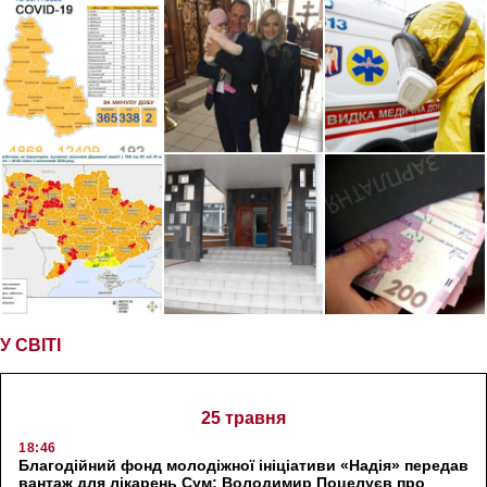
У СВІТІ
25 травня
18:46
Благодійний фонд молодіжної ініціативи «Надія» передав
вантаж для лікарень Сум: Володимир Поцелуєв про