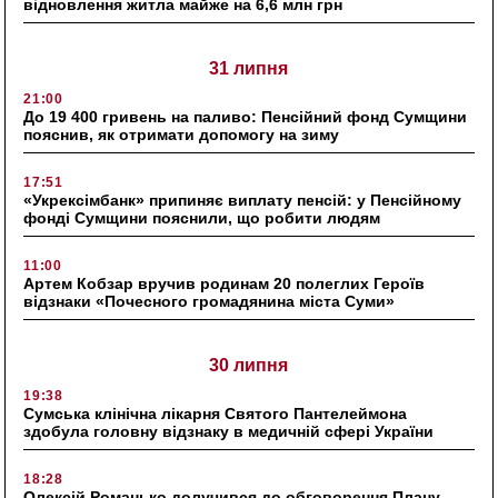
відновлення житла майже на 6,6 млн грн
31 липня
21:00
До 19 400 гривень на паливо: Пенсійний фонд Сумщини
пояснив, як отримати допомогу на зиму
17:51
«Укрексімбанк» припиняє виплату пенсій: у Пенсійному
фонді Сумщини пояснили, що робити людям
11:00
Артем Кобзар вручив родинам 20 полеглих Героїв
відзнаки «Почесного громадянина міста Суми»
30 липня
19:38
Сумська клінічна лікарня Святого Пантелеймона
здобула головну відзнаку в медичній сфері України
18:28
Олексій Романько долучився до обговорення Плану