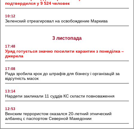
подтвердился у 9 524 человек
10:12
Зеленский отреагировал на освобождение Маркива
3 листопада
17:48
Уряд готується значно посилити карантин з понеділка –
джерела
17:08
Рада зробила крок до штрафів для бізнесу і організацій за
відсутність масок
13:14
Нардепи закликали 11 суддів КС скласти повноваження
12:53
Венским террористом оказался 20-летний этнический
албанец с паспортом Северной Македонии