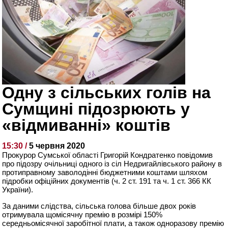
Одну з сільських голів на
Сумщині підозрюють у
«відмиванні» коштів
15:30 /
5 червня 2020
Прокурор Сумської області Григорій Кондратенко повідомив
про підозру очільниці одного із сіл Недригайлівського району в
протиправному заволодінні бюджетними коштами шляхом
підробки офіційних документів (ч. 2 ст. 191 та ч. 1 ст. 366 КК
України).
За даними слідства, сільська голова більше двох років
отримувала щомісячну премію в розмірі 150%
середньомісячної заробітної плати, а також одноразову премію