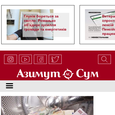
Глухів бореться за
Ветер
світло: Романько
спрост
об’єднує зусилля
пенсій 
громади та енергетиків
Пенсій
працюв
алгор