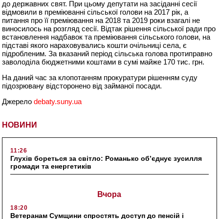
до державних свят. При цьому депутати на засіданні сесії
відмовили в преміюванні сільської голови на 2017 рік, а
питання про її преміювання на 2018 та 2019 роки взагалі не
виносилось на розгляд сесії. Відтак рішення сільської ради про
встановлення надбавок та преміювання сільського голови, на
підставі якого нараховувались кошти очільниці села, є
підробленим. За вказаний період сільська голова протиправно
заволоділа бюджетними коштами в сумі майже 170 тис. грн.
На даний час за клопотанням прокуратури рішенням суду
підозрювану відсторонено від займаної посади.
Джерело
debaty.suny.ua
НОВИНИ
11:26
Глухів бореться за світло: Романько об’єднує зусилля
громади та енергетиків
Вчора
18:20
Ветеранам Сумщини спростять доступ до пенсій і