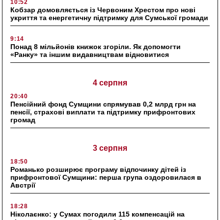
10:52
Кобзар домовляється із Червоним Хрестом про нові
укриття та енергетичну підтримку для Сумської громади
9:14
Понад 8 мільйонів книжок згоріли. Як допомогти
«Ранку» та іншим видавництвам відновитися
4 серпня
20:40
Пенсійний фонд Сумщини спрямував 0,2 млрд грн на
пенсії, страхові виплати та підтримку прифронтових
громад
3 серпня
18:50
Романько розширює програму відпочинку дітей із
прифронтової Сумщини: перша група оздоровилася в
Австрії
18:28
Ніколаєнко: у Сумах погодили 115 компенсацій на