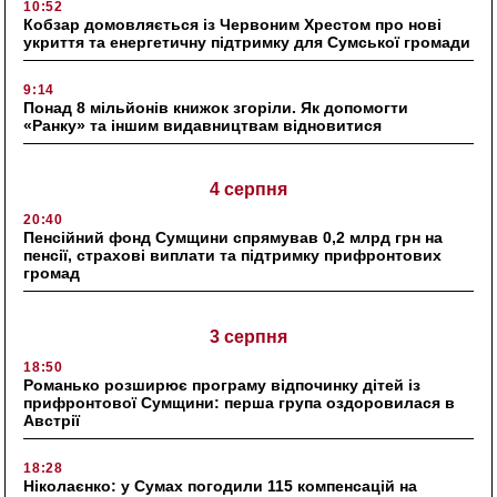
10:52
Кобзар домовляється із Червоним Хрестом про нові
укриття та енергетичну підтримку для Сумської громади
9:14
Понад 8 мільйонів книжок згоріли. Як допомогти
«Ранку» та іншим видавництвам відновитися
4 серпня
20:40
Пенсійний фонд Сумщини спрямував 0,2 млрд грн на
пенсії, страхові виплати та підтримку прифронтових
громад
3 серпня
18:50
Романько розширює програму відпочинку дітей із
прифронтової Сумщини: перша група оздоровилася в
Австрії
18:28
Ніколаєнко: у Сумах погодили 115 компенсацій на