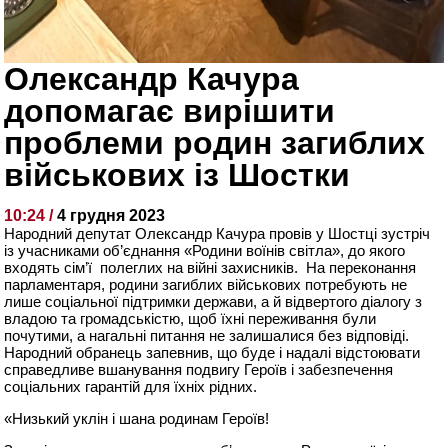
Олександр Качура
допомагає вирішити
проблеми родин загиблих
військових із Шостки
10:24 /
4 грудня 2023
Народний депутат Олександр Качура провів у Шостці зустріч
із учасниками об’єднання «Родини воїнів світла», до якого
входять сім’ї полеглих на війні захисників. На переконання
парламентаря, родини загиблих військових потребують не
лише соціальної підтримки держави, а й відвертого діалогу з
владою та громадськістю, щоб їхні переживання були
почутими, а нагальні питання не залишалися без відповіді.
Народний обранець запевнив, що буде і надалі відстоювати
справедливе вшанування подвигу Героїв і забезпечення
соціальних гарантій для їхніх рідних.
«Низький уклін і шана родинам Героїв!