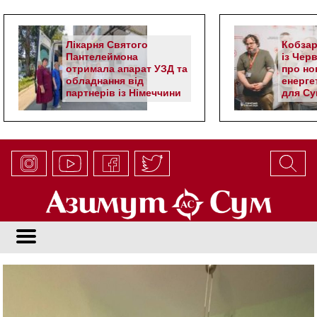
Лікарня Святого
Кобзар
Пантелеймона
із Чер
отримала апарат УЗД та
про но
обладнання від
енерге
партнерів із Німеччини
для Су