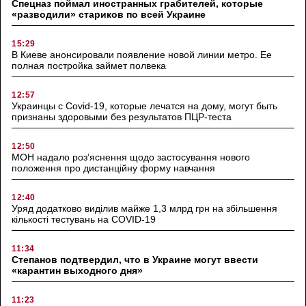
Спецназ поймал иностранных грабителей, которые
«разводили» стариков по всей Украине
15:29
В Киеве анонсировали появление новой линии метро. Ее
полная постройка займет полвека
12:57
Украинцы с Covid-19, которые лечатся на дому, могут быть
признаны здоровыми без результатов ПЦР-теста
12:50
МОН надало роз’яснення щодо застосування нового
положення про дистанційну форму навчання
12:40
Уряд додатково виділив майже 1,3 млрд грн на збільшення
кількості тестувань на COVID-19
11:34
Степанов подтвердил, что в Украине могут ввести
«карантин выходного дня»
11:23