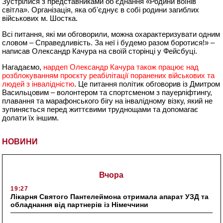
Зустрілися з представниками обʼєднання «Родини воїнів
світла». Організація, яка обʼєднує в собі родини загиблих
військових м. Шостка.
Всі питання, які ми обговорили, можна охарактеризувати одним
словом – Справедливість. За неї і будемо разом боротися!» –
написав Олександр Качура на своїй сторінці у Фейсбуці.
Нагадаємо,
нардеп Олександр Качура також працює над
розблокуванням проєкту реабілітації поранених військових та
людей з інвалідністю
. Це питання політик обговорив із Дмитром
Васильцовим – волонтером та спортсменом з пауерліфтингу,
плавання та марафонського бігу на інвалідному візку, який не
зупиняється перед життєвими труднощами та допомагає
долати їх іншим.
НОВИНИ
Вчора
19:27
Лікарня Святого Пантелеймона отримала апарат УЗД та
обладнання від партнерів із Німеччини