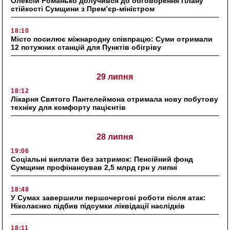
Олексій Романько долучився до обговорення Плану
стійкості Сумщини з Прем’єр-міністром
18:10
Місто посилює міжнародну співпрацю: Суми отримали
12 потужних станцій для Пунктів обігріву
29 липня
18:12
Лікарня Святого Пантелеймона отримала нову побутову
техніку для комфорту пацієнтів
28 липня
19:06
Соціальні виплати без затримок: Пенсійний фонд
Сумщини профінансував 2,5 млрд грн у липні
18:48
У Сумах завершили першочергові роботи після атак:
Ніколаєнко підбив підсумки ліквідації наслідків
18:11