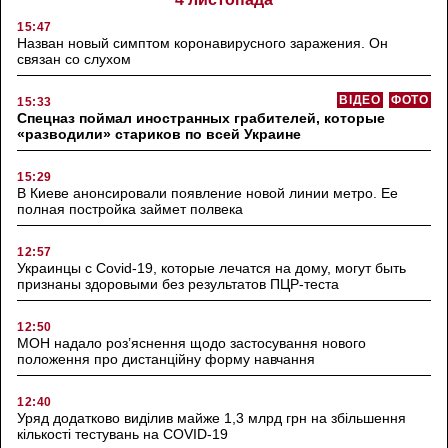
15:47
Назван новый симптом коронавирусного заражения. Он
связан со слухом
ВІДЕО
ФОТО
15:33
Спецназ поймал иностранных грабителей, которые
«разводили» стариков по всей Украине
15:29
В Киеве анонсировали появление новой линии метро. Ее
полная постройка займет полвека
12:57
Украинцы с Covid-19, которые лечатся на дому, могут быть
признаны здоровыми без результатов ПЦР-теста
12:50
МОН надало роз’яснення щодо застосування нового
положення про дистанційну форму навчання
12:40
Уряд додатково виділив майже 1,3 млрд грн на збільшення
кількості тестувань на COVID-19