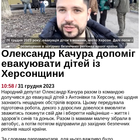
Олександр Качура допоміг
евакуювати дітей із
Херсонщини
10:58 /
31 грудня 2023
Народний депутат Олександр Качура разом із командою
долучився до евакуації дітей з Антонівки та Херсону, які щодня
зазнають нещадних обстрілів ворога. Цьому передувала
підготовча робота, декого з дорослих довелося вмовляти
зважитись покинути свій дім і вберегти найцінніше – життя і
здоров’я синів та доньок. Разом із мамами малечу зібрали в
автобус, а потім потягом відправили до західних безпечних
регіонів нашої країни.
За словами парламентаря, для нього важливо було