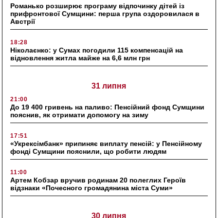
Романько розширює програму відпочинку дітей із
прифронтової Сумщини: перша група оздоровилася в
Австрії
18:28
Ніколаєнко: у Сумах погодили 115 компенсацій на
відновлення житла майже на 6,6 млн грн
31 липня
21:00
До 19 400 гривень на паливо: Пенсійний фонд Сумщини
пояснив, як отримати допомогу на зиму
17:51
«Укрексімбанк» припиняє виплату пенсій: у Пенсійному
фонді Сумщини пояснили, що робити людям
11:00
Артем Кобзар вручив родинам 20 полеглих Героїв
відзнаки «Почесного громадянина міста Суми»
30 липня