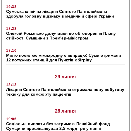
19:38
Сумська клінічна лікарня Святого Пантелеймона
здобула головну відзнаку в медичній сфері України
18:28
Олексій Романько долучився до обговорення Плану
стійкості Сумщини з Прем’єр-міністром
18:10
Місто посилює міжнародну співпрацю: Суми отримали
12 потужних станцій для Пунктів обігріву
29 липня
18:12
Лікарня Святого Пантелеймона отримала нову побутову
техніку для комфорту пацієнтів
28 липня
19:06
Соціальні виплати без затримок: Пенсійний фонд
Сумщини профінансував 2,5 млрд грн у липні