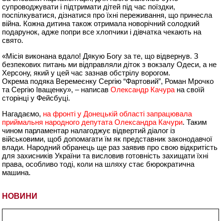
супроводжувати і підтримати дітей під час поїздки,
поспілкуватися, дізнатися про їхні переживання, що принесла
війна. Кожна дитина також отримала новорічний солодкий
подарунок, адже попри все хлопчики і дівчатка чекають на
свято.
«Місія виконана вдало! Дякую Богу за те, що відвернув. З
безпекових питань ми відправляли діток з вокзалу Одеси, а не
Херсону, який у цей час зазнав обстрілу ворогом.
Окрема подяка Веремеєнку Сергію “Фартовий”, Роман Мрочко
та Сергію Іващенку», – написав
Олександр Качура
на своїй
сторінці у Фейсбуці.
Нагадаємо,
на фронті у Донецькій області запрацювала
приймальня народного депутата Олександра Качури
. Таким
чином парламентар налагоджує відвертий діалог із
військовими, щоб допомагати їм як представник законодавчої
влади. Народний обранець ще раз заявив про свою відкритість
для захисників України та висловив готовність захищати їхні
права, особливо тоді, коли на шляху стає бюрократична
машина.
НОВИНИ