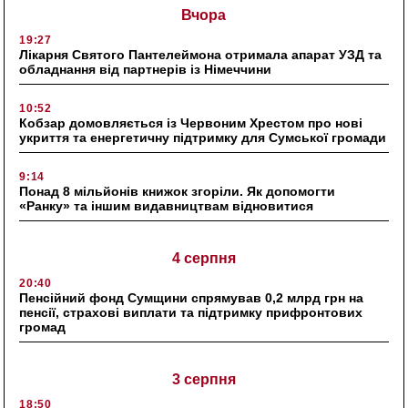
Вчора
19:27
Лікарня Святого Пантелеймона отримала апарат УЗД та
обладнання від партнерів із Німеччини
10:52
Кобзар домовляється із Червоним Хрестом про нові
укриття та енергетичну підтримку для Сумської громади
9:14
Понад 8 мільйонів книжок згоріли. Як допомогти
«Ранку» та іншим видавництвам відновитися
4 серпня
20:40
Пенсійний фонд Сумщини спрямував 0,2 млрд грн на
пенсії, страхові виплати та підтримку прифронтових
громад
3 серпня
18:50