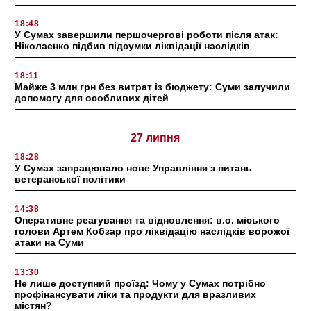
18:48
У Сумах завершили першочергові роботи після атак:
Ніколаєнко підбив підсумки ліквідації наслідків
18:11
Майже 3 млн грн без витрат із бюджету: Суми залучили
допомогу для особливих дітей
27 липня
18:28
У Сумах запрацювало нове Управління з питань
ветеранської політики
14:38
Оперативне реагування та відновлення: в.о. міського
голови Артем Кобзар про ліквідацію наслідків ворожої
атаки на Суми
13:30
Не лише доступний проїзд: Чому у Сумах потрібно
профінансувати ліки та продукти для вразливих
містян?