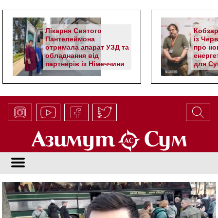
Лікарня Святого
Кобзар
Пантелеймона
із Чер
отримала апарат УЗД та
про но
обладнання від
енерге
партнерів із Німеччини
для Су