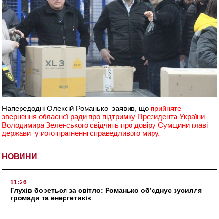
Напередодні Олексій Романько заявив, що
прийняте
звернення обласної ради про підтримку Президента України
Володимира Зеленського свідчить про довіру Сумщини главі
держави у його прагненні справедливого миру.
НОВИНИ
11:26
Глухів бореться за світло: Романько об’єднує зусилля
громади та енергетиків