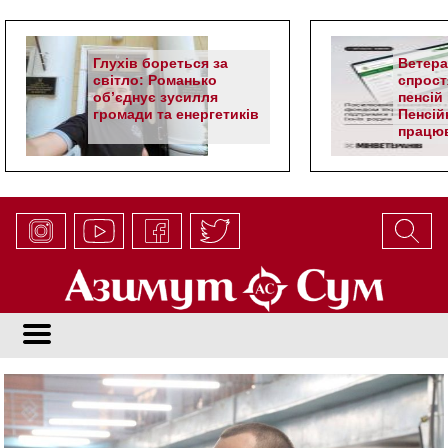
Глухів бореться за
Ветер
світло: Романько
спрост
об’єднує зусилля
пенсій 
громади та енергетиків
Пенсій
працюв
алгор