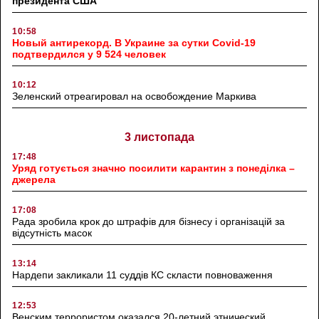
президента США
10:58
Новый антирекорд. В Украине за сутки Covid-19
подтвердился у 9 524 человек
10:12
Зеленский отреагировал на освобождение Маркива
3 листопада
17:48
Уряд готується значно посилити карантин з понеділка –
джерела
17:08
Рада зробила крок до штрафів для бізнесу і організацій за
відсутність масок
13:14
Нардепи закликали 11 суддів КС скласти повноваження
12:53
Венским террористом оказался 20-летний этнический