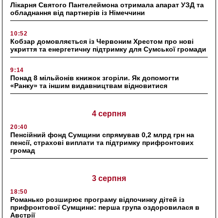
Лікарня Святого Пантелеймона отримала апарат УЗД та
обладнання від партнерів із Німеччини
10:52
Кобзар домовляється із Червоним Хрестом про нові
укриття та енергетичну підтримку для Сумської громади
9:14
Понад 8 мільйонів книжок згоріли. Як допомогти
«Ранку» та іншим видавництвам відновитися
4 серпня
20:40
Пенсійний фонд Сумщини спрямував 0,2 млрд грн на
пенсії, страхові виплати та підтримку прифронтових
громад
3 серпня
18:50
Романько розширює програму відпочинку дітей із
прифронтової Сумщини: перша група оздоровилася в
Австрії