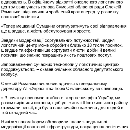
відправлень. В офіційному відкритті оновленого логістичного
центру взяв участь голова Сумської обласної ради Олексій
Романько, відзначивши зроблений крок вперед у розвитку
поштової логістики.
«Тепер мешканці Сумщини отримуватимуть свої відправлення
ще швидше, а якість обслуговування зросте.
Завдяки модернізації сортувальних потужностей, щодня
логістичний центр може обробити близько 18 тисяч посилок,
швидше та ефективніше сортувати листи, дрібні й великі
посилки, що значно покращить якість поштових послуг.
Запровадження сучасних технологій у логістичних центрах
продовжується», – сказав очільник обласного депутатського
корпусу.
Олексій Романько висловив вдячність генеральному
директору АТ «Укрпошта» Ігорю Смілянському за співпрацю.
« З початку повномасштабного вторгнення рф в Україну, ми
разом вирішили питання, щоб усі жителі Шосткинського району
отримали пенсії, що було надзвичайно важливо для людей в
той складний час.
Нині ж з паном Ігорем обговорили плани з подальшої
модернізації поштової інфраструктури, покращення логістичних