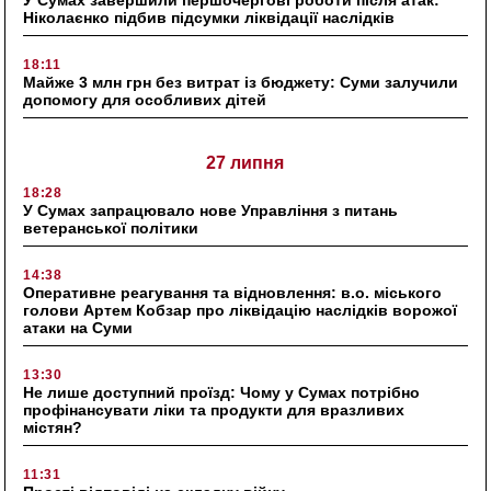
У Сумах завершили першочергові роботи після атак:
Ніколаєнко підбив підсумки ліквідації наслідків
18:11
Майже 3 млн грн без витрат із бюджету: Суми залучили
допомогу для особливих дітей
27 липня
18:28
У Сумах запрацювало нове Управління з питань
ветеранської політики
14:38
Оперативне реагування та відновлення: в.о. міського
голови Артем Кобзар про ліквідацію наслідків ворожої
атаки на Суми
13:30
Не лише доступний проїзд: Чому у Сумах потрібно
профінансувати ліки та продукти для вразливих
містян?
11:31