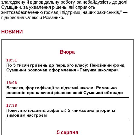
злагоджену й відповідальну роботу, за небайдужість до долі
Сумщини, за ухвалення рішень, які сприяють
життєзабезпеченню громад і підтримці наших захисників,” —
підкреслив Олексій Романько.
НОВИНИ
Вчора
18:51
По 5 тисяч гривень до першого класу: Пенсійний фонд
Сумщини розпочав оформлення «Пакунка школяра»
18:06
Безпека, фортифікації та підземні школи: Романько
розповів про ключові рішення сесії Сумської облради
17:38
Поки літо плавить асфальт: 5 книжкових історій із
зимовим настроєм
5 серпня