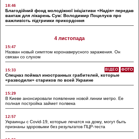
18:46
Благодійний фонд молодіжної ініціативи «Надія» передав
вантаж для лікарень Сум: Володимир Поцелуєв про
важливість підтримки прикордоння
4 листопада
15:47
Назван новый симптом коронавирусного заражения. Он
связан со слухом
ВІДЕО
ФОТО
15:33
Спецназ поймал иностранных грабителей, которые
«разводили» стариков по всей Украине
15:29
В Киеве анонсировали появление новой линии метро. Ее
полная постройка займет полвека
12:57
Украинцы с Covid-19, которые лечатся на дому, могут быть
признаны здоровыми без результатов ПЦР-теста