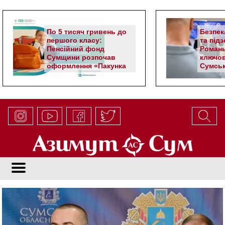
По 5 тисяч гривень до
Безпек
першого класу:
та під
Пенсійний фонд
Романь
Сумщини розпочав
ключов
оформлення «Пакунка
Сумськ
школяра»