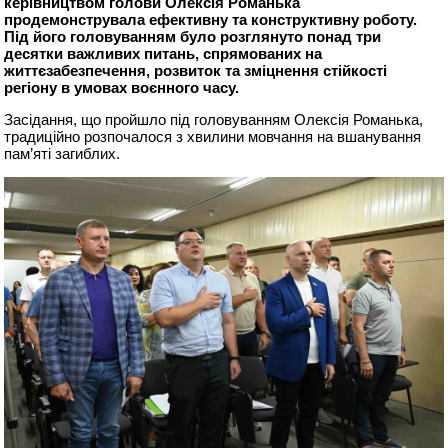
керівництвом голови Олексія Романька
продемонструвала ефективну та конструктивну роботу.
Під його головуванням було розглянуто понад три
десятки важливих питань, спрямованих на
життєзабезпечення, розвиток та зміцнення стійкості
регіону в умовах воєнного часу.
Засідання, що пройшло під головуванням Олексія Романька,
традиційно розпочалося з хвилини мовчання на вшанування
пам’яті загиблих.