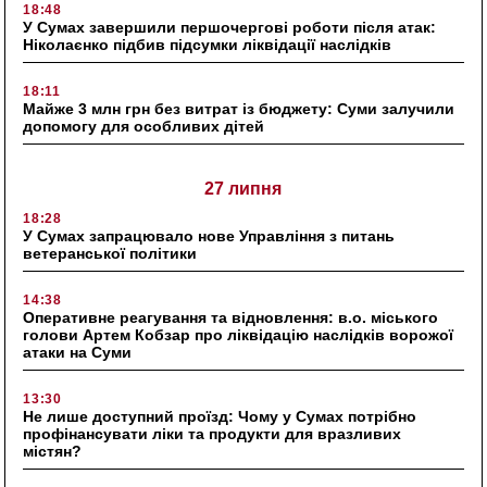
18:48
У Сумах завершили першочергові роботи після атак:
Ніколаєнко підбив підсумки ліквідації наслідків
18:11
Майже 3 млн грн без витрат із бюджету: Суми залучили
допомогу для особливих дітей
27 липня
18:28
У Сумах запрацювало нове Управління з питань
ветеранської політики
14:38
Оперативне реагування та відновлення: в.о. міського
голови Артем Кобзар про ліквідацію наслідків ворожої
атаки на Суми
13:30
Не лише доступний проїзд: Чому у Сумах потрібно
профінансувати ліки та продукти для вразливих
містян?