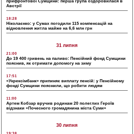
прифронтової Сумщини: перша група оздоровилася в
Австрії
18:28
Ніколаєнко: у Сумах погодили 115 компенсацій на
відновлення житла майже на 6,6 млн грн
31 липня
21:00
До 19 400 гривень на паливо: Пенсійний фонд Сумщини
пояснив, як отримати допомогу на зиму
17:51
«Укрексімбанк» припиняє виплату пенсій: у Пенсійному
фонді Сумщини пояснили, що робити людям
11:00
Артем Кобзар вручив родинам 20 полеглих Героїв
відзнаки «Почесного громадянина міста Суми»
30 липня
19:38