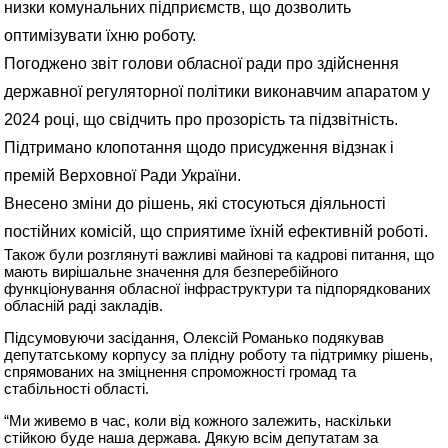
низки комунальних підприємств, що дозволить
оптимізувати їхню роботу.
Погоджено звіт голови обласної ради про здійснення
державної регуляторної політики виконавчим апаратом у
2024 році, що свідчить про прозорість та підзвітність.
Підтримано клопотання щодо присудження відзнак і
премій Верховної Ради України.
Внесено зміни до рішень, які стосуються діяльності
постійних комісій, що сприятиме їхній ефективній роботі.
Також були розглянуті важливі майнові та кадрові питання, що
мають вирішальне значення для безперебійного
функціонування обласної інфраструктури та підпорядкованих
обласній раді закладів.
Підсумовуючи засідання, Олексій Романько подякував
депутатському корпусу за плідну роботу та підтримку рішень,
спрямованих на зміцнення спроможності громад та
стабільності області.
“Ми живемо в час, коли від кожного залежить, наскільки
стійкою буде наша держава. Дякую всім депутатам за