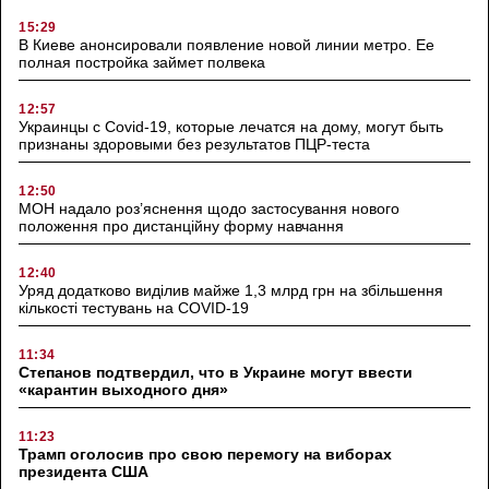
15:29
В Киеве анонсировали появление новой линии метро. Ее
полная постройка займет полвека
12:57
Украинцы с Covid-19, которые лечатся на дому, могут быть
признаны здоровыми без результатов ПЦР-теста
12:50
МОН надало роз’яснення щодо застосування нового
положення про дистанційну форму навчання
12:40
Уряд додатково виділив майже 1,3 млрд грн на збільшення
кількості тестувань на COVID-19
11:34
Степанов подтвердил, что в Украине могут ввести
«карантин выходного дня»
11:23
Трамп оголосив про свою перемогу на виборах
президента США