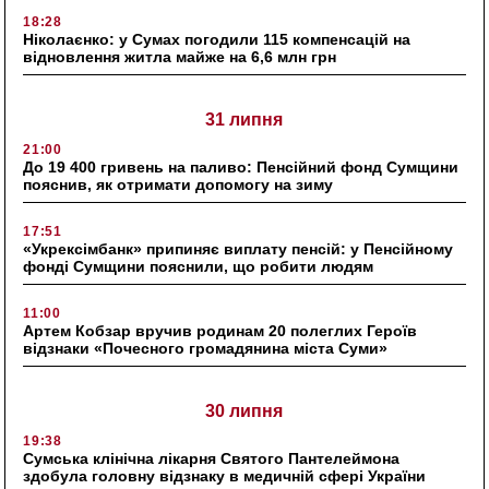
18:28
Ніколаєнко: у Сумах погодили 115 компенсацій на
відновлення житла майже на 6,6 млн грн
31 липня
21:00
До 19 400 гривень на паливо: Пенсійний фонд Сумщини
пояснив, як отримати допомогу на зиму
17:51
«Укрексімбанк» припиняє виплату пенсій: у Пенсійному
фонді Сумщини пояснили, що робити людям
11:00
Артем Кобзар вручив родинам 20 полеглих Героїв
відзнаки «Почесного громадянина міста Суми»
30 липня
19:38
Сумська клінічна лікарня Святого Пантелеймона
здобула головну відзнаку в медичній сфері України