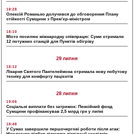
18:28
Олексій Романько долучився до обговорення Плану
стійкості Сумщини з Прем’єр-міністром
18:10
Місто посилює міжнародну співпрацю: Суми отримали
12 потужних станцій для Пунктів обігріву
29 липня
18:12
Лікарня Святого Пантелеймона отримала нову побутову
техніку для комфорту пацієнтів
28 липня
19:06
Соціальні виплати без затримок: Пенсійний фонд
Сумщини профінансував 2,5 млрд грн у липні
18:48
У Сумах завершили першочергові роботи після атак:
Ніколаєнко підбив підсумки ліквідації наслідків