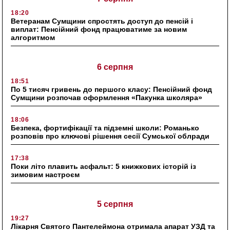
18:20
Ветеранам Сумщини спростять доступ до пенсій і
виплат: Пенсійний фонд працюватиме за новим
алгоритмом
6 серпня
18:51
По 5 тисяч гривень до першого класу: Пенсійний фонд
Сумщини розпочав оформлення «Пакунка школяра»
18:06
Безпека, фортифікації та підземні школи: Романько
розповів про ключові рішення сесії Сумської облради
17:38
Поки літо плавить асфальт: 5 книжкових історій із
зимовим настроєм
5 серпня
19:27
Лікарня Святого Пантелеймона отримала апарат УЗД та