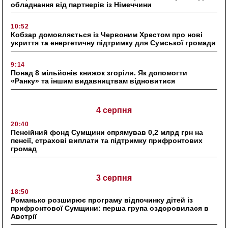
обладнання від партнерів із Німеччини
10:52
Кобзар домовляється із Червоним Хрестом про нові
укриття та енергетичну підтримку для Сумської громади
9:14
Понад 8 мільйонів книжок згоріли. Як допомогти
«Ранку» та іншим видавництвам відновитися
4 серпня
20:40
Пенсійний фонд Сумщини спрямував 0,2 млрд грн на
пенсії, страхові виплати та підтримку прифронтових
громад
3 серпня
18:50
Романько розширює програму відпочинку дітей із
прифронтової Сумщини: перша група оздоровилася в
Австрії