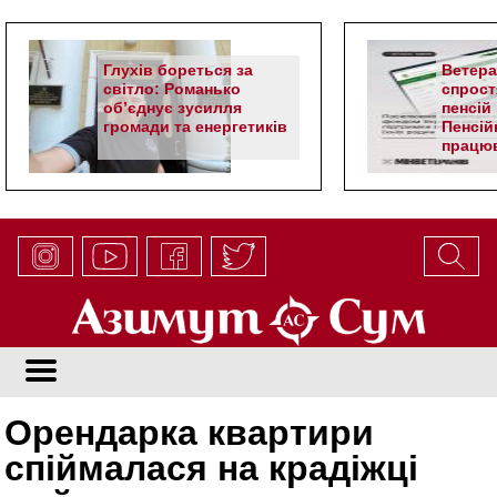
Глухів бореться за
Ветер
світло: Романько
спрост
об’єднує зусилля
пенсій 
громади та енергетиків
Пенсій
працюв
алгор
Орендарка квартири
спіймалася на крадіжці