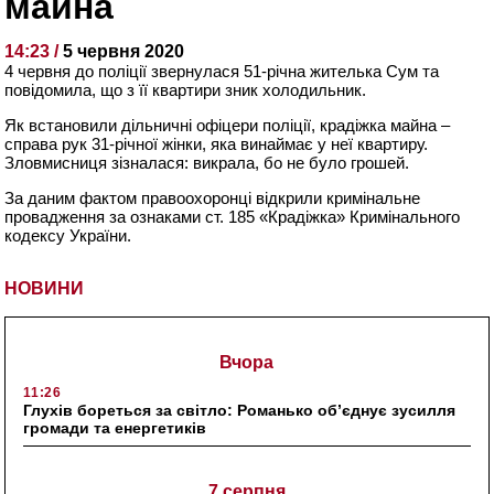
майна
14:23 /
5 червня 2020
4 червня до поліції звернулася 51-річна жителька Сум та
повідомила, що з її квартири зник холодильник.
Як встановили дільничні офіцери поліції, крадіжка майна –
справа рук 31-річної жінки, яка винаймає у неї квартиру.
Зловмисниця зізналася: викрала, бо не було грошей.
За даним фактом правоохоронці відкрили кримінальне
провадження за ознаками ст. 185 «Крадіжка» Кримінального
кодексу України.
НОВИНИ
Вчора
11:26
Глухів бореться за світло: Романько об’єднує зусилля
громади та енергетиків
7 серпня