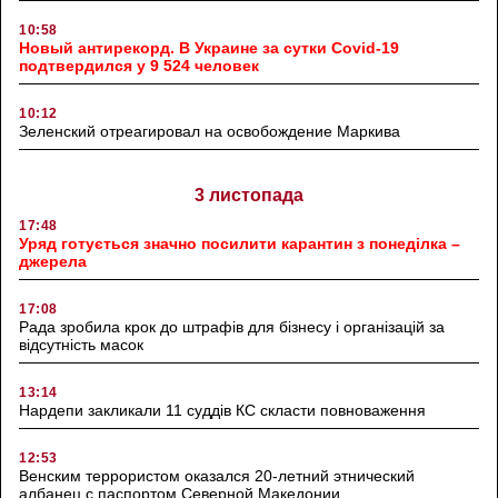
10:58
Новый антирекорд. В Украине за сутки Covid-19
подтвердился у 9 524 человек
10:12
Зеленский отреагировал на освобождение Маркива
3 листопада
17:48
Уряд готується значно посилити карантин з понеділка –
джерела
17:08
Рада зробила крок до штрафів для бізнесу і організацій за
відсутність масок
13:14
Нардепи закликали 11 суддів КС скласти повноваження
12:53
Венским террористом оказался 20-летний этнический
албанец с паспортом Северной Македонии