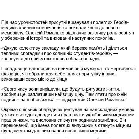
Під час урочистостей присутні вшанували полеглих Героїв-
медиків хвилиною мовчання та поклали квіти до нового
меморіалу. Олексій Романько відзначив важливу роль освітян
у збереженні історії та вихованні наступних поколінь.
«Дякую колективу закладу, який береже пам’ять і ділиться
теплими спогадами про колишніх студентів-героїв», —
звернувся до присутніх голова обласної ради.
Посадовець наголосив на неймовірній мужності та жертовності
фахівців, які обрали для себе шлях порятунку інших,
виконавши свою місію до кінця.
«Свого часу вони вирішили, що будуть рятувати життя. І
зробили це, заплативши найвищу ціну. Пам’ятати про їхній
подвиг – наш обов’язок», — підкреслив Олексій Романько.
Окремо очільник облради акцентував на надскладних умовах,
у яких сьогодні доводиться працювати українським медичним
працівникам, та висловив співчуття родинам загиблих. Він
переконаний, що імена полеглих випускників стануть міцним
фундаментом для виховання нової зміни медиків.