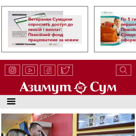
Ветеранам Сумщини
По 5 т
спростять доступ до
першог
пенсій і виплат:
Пенсій
Пенсійний фонд
Сумщи
працюватиме за новим
оформл
алгоритмом
школя