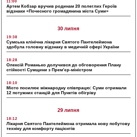
11:00
Артем Кобзар вручив родинам 20 полеглих Героїв
відзнаки «Почесного громадянина міста Суми»
30 липня
19:38
Сумська клінічна лікарня Святого Пантелеймона
здобула головну відзнаку в медичній сфері України
18:28
Олексій Романько долучився до обговорення Плану
стійкості Сумщини з Прем’єр-міністром
18:10
Місто посилює міжнародну співпрацю: Суми отримали
12 потужних станцій для Пунктів обігріву
29 липня
18:12
Лікарня Святого Пантелеймона отримала нову побутову
техніку для комфорту пацієнтів