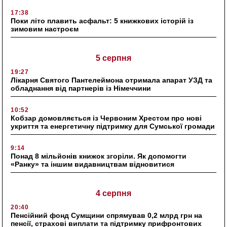
17:38
Поки літо плавить асфальт: 5 книжкових історій із
зимовим настроєм
5 серпня
19:27
Лікарня Святого Пантелеймона отримала апарат УЗД та
обладнання від партнерів із Німеччини
10:52
Кобзар домовляється із Червоним Хрестом про нові
укриття та енергетичну підтримку для Сумської громади
9:14
Понад 8 мільйонів книжок згоріли. Як допомогти
«Ранку» та іншим видавництвам відновитися
4 серпня
20:40
Пенсійний фонд Сумщини спрямував 0,2 млрд грн на
пенсії, страхові виплати та підтримку прифронтових