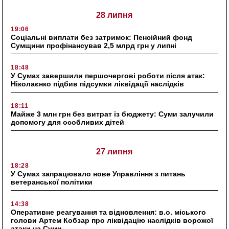
28 липня
19:06
Соціальні виплати без затримок: Пенсійний фонд
Сумщини профінансував 2,5 млрд грн у липні
18:48
У Сумах завершили першочергові роботи після атак:
Ніколаєнко підбив підсумки ліквідації наслідків
18:11
Майже 3 млн грн без витрат із бюджету: Суми залучили
допомогу для особливих дітей
27 липня
18:28
У Сумах запрацювало нове Управління з питань
ветеранської політики
14:38
Оперативне реагування та відновлення: в.о. міського
голови Артем Кобзар про ліквідацію наслідків ворожої
атаки на Суми