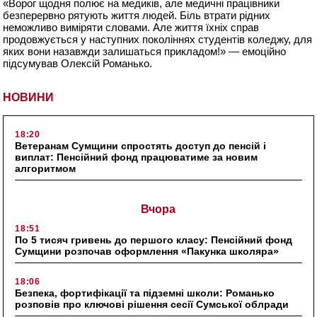
«Ворог щодня полює на медиків, але медичні працівники
безперервно рятують життя людей. Біль втрати рідних
неможливо виміряти словами. Але життя їхніх справ
продовжується у наступних поколіннях студентів коледжу, для
яких вони назавжди залишаться прикладом!» — емоційно
підсумував Олексій Романько.
НОВИНИ
18:20
Ветеранам Сумщини спростять доступ до пенсій і
виплат: Пенсійний фонд працюватиме за новим
алгоритмом
Вчора
18:51
По 5 тисяч гривень до першого класу: Пенсійний фонд
Сумщини розпочав оформлення «Пакунка школяра»
18:06
Безпека, фортифікації та підземні школи: Романько
розповів про ключові рішення сесії Сумської облради