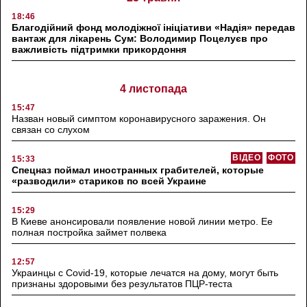
18:46
Благодійний фонд молодіжної ініціативи «Надія» передав
вантаж для лікарень Сум: Володимир Поцелуєв про
важливість підтримки прикордоння
4 листопада
15:47
Назван новый симптом коронавирусного заражения. Он
связан со слухом
ВІДЕО
ФОТО
15:33
Спецназ поймал иностранных грабителей, которые
«разводили» стариков по всей Украине
15:29
В Киеве анонсировали появление новой линии метро. Ее
полная постройка займет полвека
12:57
Украинцы с Covid-19, которые лечатся на дому, могут быть
признаны здоровыми без результатов ПЦР-теста