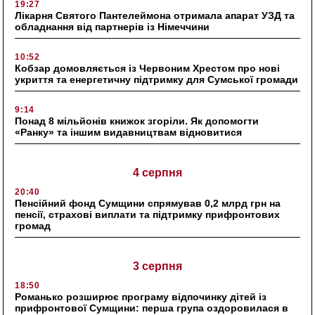
19:27
Лікарня Святого Пантелеймона отримала апарат УЗД та
обладнання від партнерів із Німеччини
10:52
Кобзар домовляється із Червоним Хрестом про нові
укриття та енергетичну підтримку для Сумської громади
9:14
Понад 8 мільйонів книжок згоріли. Як допомогти
«Ранку» та іншим видавництвам відновитися
4 серпня
20:40
Пенсійний фонд Сумщини спрямував 0,2 млрд грн на
пенсії, страхові виплати та підтримку прифронтових
громад
3 серпня
18:50
Романько розширює програму відпочинку дітей із
прифронтової Сумщини: перша група оздоровилася в