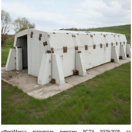
«ФортМакс» відповідає вимогам ДСТУ 9329:2025 та