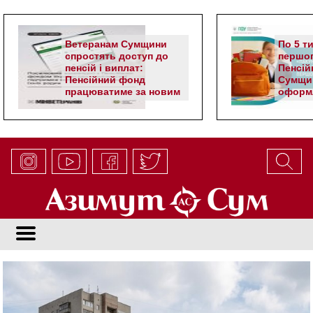
Ветеранам Сумщини
По 5 т
спростять доступ до
першог
пенсій і виплат:
Пенсій
Пенсійний фонд
Сумщи
працюватиме за новим
оформл
алгоритмом
школя