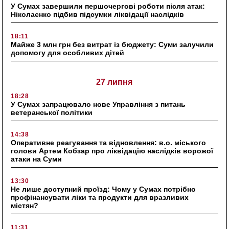
У Сумах завершили першочергові роботи після атак:
Ніколаєнко підбив підсумки ліквідації наслідків
18:11
Майже 3 млн грн без витрат із бюджету: Суми залучили
допомогу для особливих дітей
27 липня
18:28
У Сумах запрацювало нове Управління з питань
ветеранської політики
14:38
Оперативне реагування та відновлення: в.о. міського
голови Артем Кобзар про ліквідацію наслідків ворожої
атаки на Суми
13:30
Не лише доступний проїзд: Чому у Сумах потрібно
профінансувати ліки та продукти для вразливих
містян?
11:31