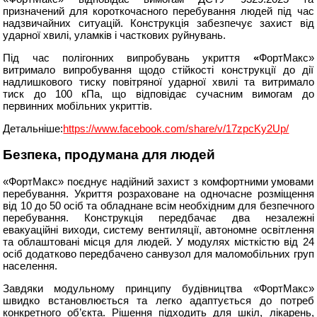
призначений для короткочасного перебування людей під час
надзвичайних ситуацій. Конструкція забезпечує захист від
ударної хвилі, уламків і часткових руйнувань.
Під час полігонних випробувань укриття
«
ФортМакс»
витримало випробування щодо стійкості конструкції до дії
надлишкового тиску повітряної ударної хвилі та витримало
тиск до 100 кПа, що відповідає сучасним вимогам до
первинних мобільних укриттів.
Детальніше:
https://www.facebook.com/share/v/17zpcKy2Up/
Безпека, продумана для людей
«ФортМакс» поєднує надійний захист з комфортними умовами
перебування. Укриття розраховане на одночасне розміщення
від 10 до 50 осіб та обладнане всім необхідним для безпечного
перебування. Конструкція передбачає два незалежні
евакуаційні виходи, систему вентиляції, автономне освітлення
та облаштовані місця для людей. У модулях місткістю від 24
осіб додатково передбачено санвузол для маломобільних груп
населення.
Завдяки модульному принципу будівництва «ФортМакс»
швидко встановлюється та легко адаптується до потреб
конкретного об’єкта. Рішення підходить для шкіл, лікарень,