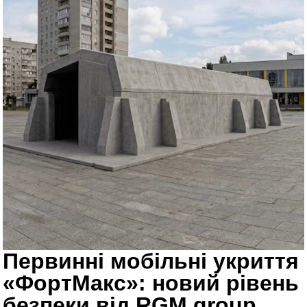
Первинні мобільні укриття
«ФортМакс»: новий рівень
безпеки від RGM group