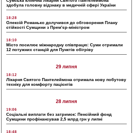
Сумська клінічна лікарня Святого Пантелеймона
здобула головну відзнаку в медичній сфері України
18:28
Олексій Романько долучився до обговорення Плану
стійкості Сумщини з Прем’єр-міністром
18:10
Місто посилює міжнародну співпрацю: Суми отримали
12 потужних станцій для Пунктів обігріву
29 липня
18:12
Лікарня Святого Пантелеймона отримала нову побутову
техніку для комфорту пацієнтів
28 липня
19:06
Соціальні виплати без затримок: Пенсійний фонд
Сумщини профінансував 2,5 млрд грн у липні
18:48