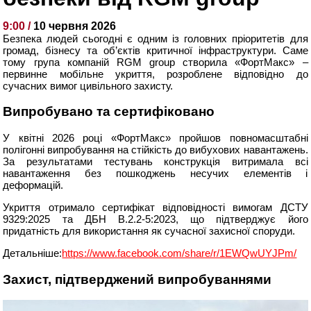
9:00 /
10 червня 2026
Безпека людей сьогодні є одним із головних пріоритетів для
громад, бізнесу та об’єктів критичної інфраструктури. Саме
тому група компаній RGM group створила «ФортМакс» –
первинне мобільне укриття, розроблене відповідно до
сучасних вимог цивільного захисту.
Випробувано та сертифіковано
У квітні 2026 році «ФортМакс» пройшов повномасштабні
полігонні випробування на стійкість до вибухових навантажень.
За результатами тестувань конструкція витримала всі
навантаження без пошкоджень несучих елементів і
деформацій.
Укриття отримало сертифікат відповідності вимогам ДСТУ
9329:2025 та ДБН В.2.2-5:2023, що підтверджує його
придатність для використання як сучасної захисної споруди.
Детальніше:
https://www.facebook.com/share/r/1EWQwUYJPm/
Захист, підтверджений випробуваннями