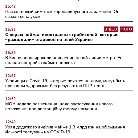
15:47
Назван новый симптом коронавирусного заражения. Он
связан со слухом
ВІДЕО
ФОТО
15:33
Спецназ поймал иностранных грабителей, которые
«разводили» стариков по всей Украине
15:29
В Киеве анонсировали появление новой линии метро. Ее
полная постройка займет полвека
12:57
Украинцы с Covid-19, которые лечатся на дому, могут быть
признаны здоровыми без результатов ПЦР-теста
12:50
МОН надало роз’яснення щодо застосування нового
положення про дистанційну форму навчання
12:40
Уряд додатково виділив майже 1,3 млрд грн на збільшення
кількості тестувань на COVID-19