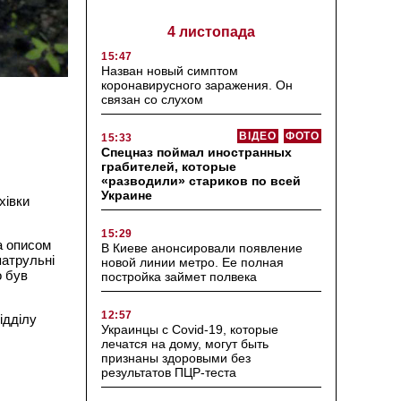
4 листопада
15:47
Назван новый симптом
коронавирусного заражения. Он
связан со слухом
ВІДЕО
ФОТО
15:33
Спецназ поймал иностранных
грабителей, которые
«разводили» стариков по всей
Украине
хівки
15:29
а описом
В Киеве анонсировали появление
патрульні
новой линии метро. Ее полная
о був
постройка займет полвека
12:57
ідділу
Украинцы с Covid-19, которые
лечатся на дому, могут быть
признаны здоровыми без
результатов ПЦР-теста