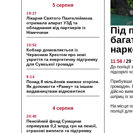
5 серпня
19:27
Лікарня Святого Пантелеймона
отримала апарат УЗД та
Під 
обладнання від партнерів із
Німеччини
бага
10:52
нарк
Кобзар домовляється із
Червоним Хрестом про нові
укриття та енергетичну підтримку
11:56 /
29
для Сумської громади
До поліції 
підозрілі 
9:14
Прибувши з
Понад 8 мільйонів книжок згоріли.
громадян. 
Як допомогти «Ранку» та іншим
видавництвам відновитися
дійсно вия
шприц із з
На місце о
4 серпня
поліції для
20:40
Пенсійний фонд Сумщини
спрямував 0,2 млрд грн на пенсії,
страхові виплати та підтримку