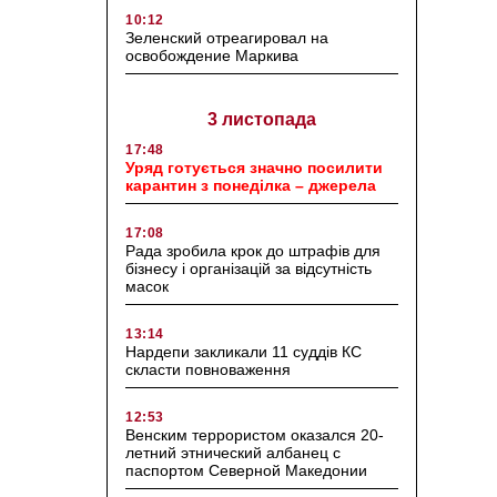
10:12
Зеленский отреагировал на
освобождение Маркива
3 листопада
17:48
Уряд готується значно посилити
карантин з понеділка – джерела
17:08
Рада зробила крок до штрафів для
бізнесу і організацій за відсутність
масок
13:14
Нардепи закликали 11 суддів КС
скласти повноваження
12:53
Венским террористом оказался 20-
летний этнический албанец с
паспортом Северной Македонии