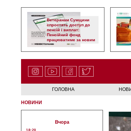
Ветеранам Сумщини
спростять доступ до
пенсій і виплат:
Пенсійний фонд
працюватиме за новим
алгоритмом
ГОЛОВНА
НОВ
НОВИНИ
Вчора
18:20