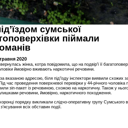
під’їздом сумської
топоверхівки піймали
оманів
 травня 2020
звернулась жінка, котра повідомила, що на подвір’ї її багатоповер
чоловіки ймовірно вживають наркотичні речовини.
а вказаною адресою, біля під’їзду інспектори виявили схожих з
Під час проведення поверхневої перевірки у 44-річного чоловіка 
вили зіп-пакет із речовиною, схожою на наркотичну. Також у ньог
алишками речовини, ймовірно, наркотичного походження.
хоронці порядку викликали слідчо-оперативну групу Сумського в
 з’ясування всіх обставин події.