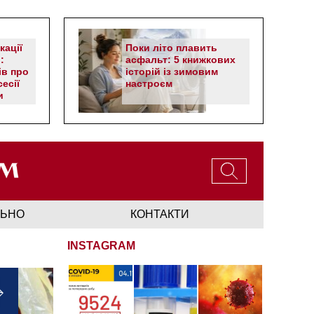
кації
Поки літо плавить
:
асфальт: 5 книжкових
ів про
історій із зимовим
есії
настроєм
и
ЛЬНО
КОНТАКТИ
INSTAGRAM