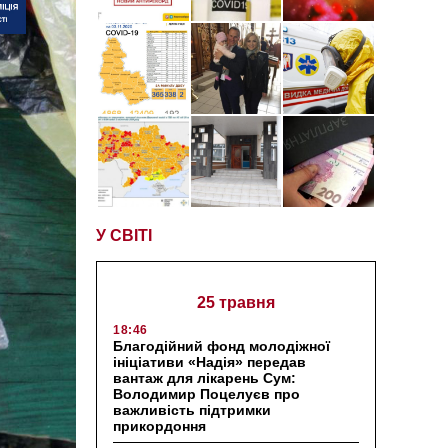
У СВІТІ
25 травня
18:46
Благодійний фонд молодіжної
ініціативи «Надія» передав
вантаж для лікарень Сум:
Володимир Поцелуєв про
важливість підтримки
прикордоння