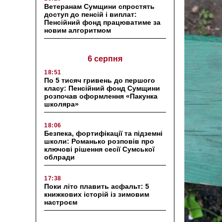
Ветеранам Сумщини спростять
доступ до пенсій і виплат:
Пенсійний фонд працюватиме за
новим алгоритмом
6 серпня
18:51
По 5 тисяч гривень до першого
класу: Пенсійний фонд Сумщини
розпочав оформлення «Пакунка
школяра»
18:06
Безпека, фортифікації та підземні
школи: Романько розповів про
ключові рішення сесії Сумської
облради
17:38
Поки літо плавить асфальт: 5
книжкових історій із зимовим
настроєм