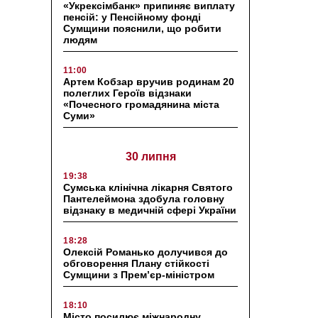
«Укрексімбанк» припиняє виплату
пенсій: у Пенсійному фонді
Сумщини пояснили, що робити
людям
11:00
Артем Кобзар вручив родинам 20
полеглих Героїв відзнаки
«Почесного громадянина міста
Суми»
30 липня
19:38
Сумська клінічна лікарня Святого
Пантелеймона здобула головну
відзнаку в медичній сфері України
18:28
Олексій Романько долучився до
обговорення Плану стійкості
Сумщини з Прем’єр-міністром
18:10
Місто посилює міжнародну