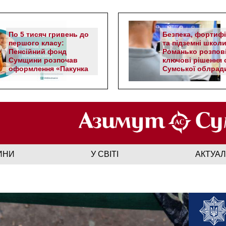
По 5 тисяч гривень до
Безпека, фортифі
першого класу:
та підземні школи
Пенсійний фонд
Романько розпов
Сумщини розпочав
ключові рішення с
оформлення «Пакунка
Сумської облрад
школяра»
ИНИ
У СВІТІ
АКТУА