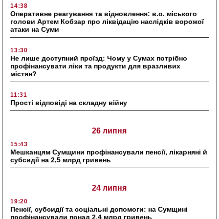
14:38
Оперативне реагування та відновлення: в.о. міського
голови Артем Кобзар про ліквідацію наслідків ворожої
атаки на Суми
13:30
Не лише доступний проїзд: Чому у Сумах потрібно
профінансувати ліки та продукти для вразливих
містян?
11:31
Прості відповіді на складну війну
26 липня
15:43
Мешканцям Сумщини профінансували пенсії, лікарняні й
субсидії на 2,5 млрд гривень
24 липня
19:20
Пенсії, субсидії та соціальні допомоги: на Сумщині
профінансували понад 2,4 млрд гривень