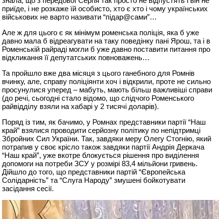
знала, що з передової Сергія так просто не відпустять і він не
приїде, і не розкаже їй особисто, хто є хто і чому українських
військових не варто називати “підар@сами”…
Але ж для цього є як мінімум роменська поліція, яка б уже
давно мала б відреагувати на таку поведінку пані Ярош, та і в
Роменській райраді могли б уже давно поставити питання про
відкликання її депутатських повноважень…
Та пройшло вже два місяця з цього ганебного для Ромнів
вчинку, але, справу поліціянти хоч і відкрили, проте не сильно
просунулися уперед – мабуть, мають більш важливіші справи
(до речі, сьогодні стало відомо, що слідчого Роменського
райвідділу взяли на хабарі у 2 тисячі доларів).
Поряд із тим, як бачимо, у Ромнах представники партії “Наш
край” взялися проводити серйозну політику по непідтримці
Збройних Сил України. Так, завдяки меру Олегу Стогнію, який
потрапив у своє крісло також завдяки партії Андрія Деркача
“Наш край”, уже вкотре блокується рішення про виділення
допомоги на потреби ЗСУ у розмірі 83,4 мільйони гривень.
Дійшло до того, що представники партій “Європейська
Солідарність” та “Слуга Народу” змушені бойкотувати
засідання сесії.