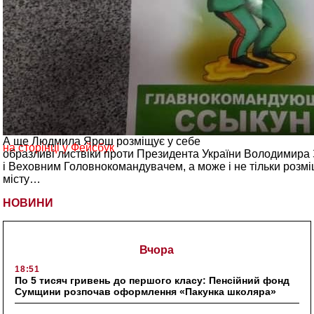
А ще Людмила Ярош розміщує у себе
на сторінці у Фейсбук
образливі листвіки проти Президента України Володимира З
і Веховним Головнокомандувачем, а може і не тільки розмі
місту…
НОВИНИ
Вчора
18:51
По 5 тисяч гривень до першого класу: Пенсійний фонд
Сумщини розпочав оформлення «Пакунка школяра»