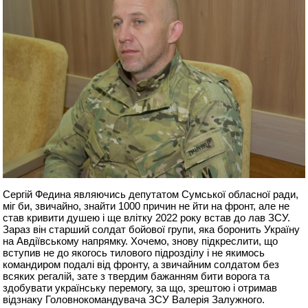
Сергій Федина являючись депутатом Сумської обласної ради,
міг би, звичайно, знайти 1000 причин не йти на фронт, але не
став кривити душею і ще влітку 2022 року встав до лав ЗСУ.
Зараз він старший солдат бойової групи, яка боронить Україну
на Авдіївському напрямку. Хочемо, знову підкреслити, що
вступив не до якогось тилового підрозділу і не якимось
командиром подалі від фронту, а звичайним солдатом без
всяких регалій, зате з твердим бажанням бити ворога та
здобувати українську перемогу, за що, зрештою і отримав
відзнаку Головнокомандувача ЗСУ Валерія Залужного.