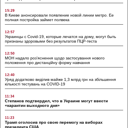
15:29
В Киеве анонсировали появление новой линии метро. Ее
полная постройка займет полвека
12:57
Украинцы с Covid-19, которые лечатся на дому, могут быть
признаны здоровыми без результатов ПЦР-теста
12:50
МОН надало роз’яснення щодо застосування нового
положення про дистанційну форму навчання
12:40
Уряд додатково виділив майже 1,3 млрд грн на збільшення
кількості тестувань на COVID-19
11:34
Степанов подтвердил, что в Украине могут ввести
«карантин выходного дня»
11:23
Трамп оголосив про свою перемогу на виборах
президента США