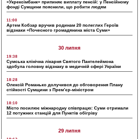
«Укрексімбанк» припиняє виплату пенсій: у Пенсійному
фонді Сумщини пояснили, що робити людям
11:00
Артем Кобзар вручив родинам 20 полеглих Героїв
відзнаки «Почесного громадянина міста Суми»
30 липня
19:38
Сумська клінічна лікарня Святого Пантелеймона
здобула головну відзнаку в медичній сфері України
18:28
Олексій Романько долучився до обговорення Плану
стійкості Сумщини з Прем’єр-міністром
18:10
Місто посилює міжнародну співпрацю: Суми отримали
12 потужних станцій для Пунктів обігріву
29 липня