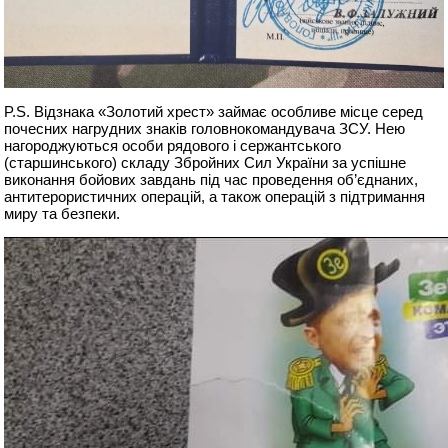
P.S. Відзнака «Золотий хрест» займає особливе місце серед
почесних нагрудних знаків головнокомандувача ЗСУ. Нею
нагороджуються особи рядового і сержантського
(старшинського) складу Збройних Сил України за успішне
виконання бойових завдань під час проведення об’єднаних,
антитерористичних операцій, а також операцій з підтримання
миру та безпеки.