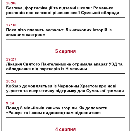
18:06
Безпека, фортифікації та підземні школи: Романько
розповів про ключові рішення сесії Сумської облради
17:38
Поки літо плавить асфальт: 5 книжкових історій із
зимовим настроєм
5 серпня
19:27
Лікарня Святого Пантелеймона отримала апарат УЗД та
обладнання від партнерів із Німеччини
10:52
Кобзар домовляється із Червоним Хрестом про нові
укриття та енергетичну підтримку для Сумської громади
9:14
Понад 8 мільйонів книжок згоріли. Як допомогти
«Ранку» та іншим видавництвам відновитися
4 серпня