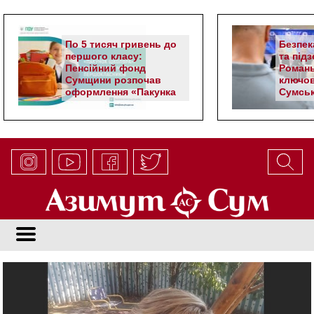
По 5 тисяч гривень до
Безпек
першого класу:
та під
Пенсійний фонд
Романь
Сумщини розпочав
ключов
оформлення «Пакунка
Сумськ
школяра»