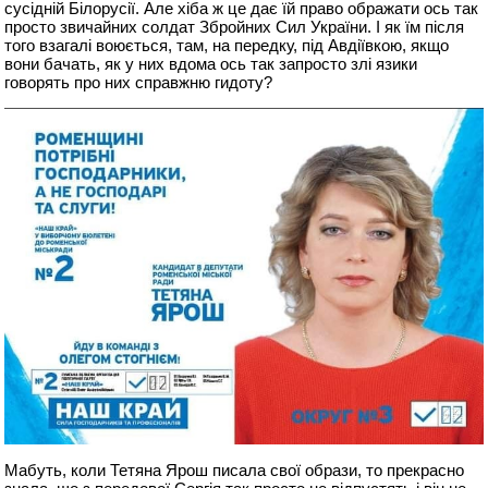
сусідній Білорусії. Але хіба ж це дає їй право ображати ось так
просто звичайних солдат Збройних Сил України. І як їм після
того взагалі воюється, там, на передку, під Авдіївкою, якщо
вони бачать, як у них вдома ось так запросто злі язики
говорять про них справжню гидоту?
Мабуть, коли Тетяна Ярош писала свої образи, то прекрасно