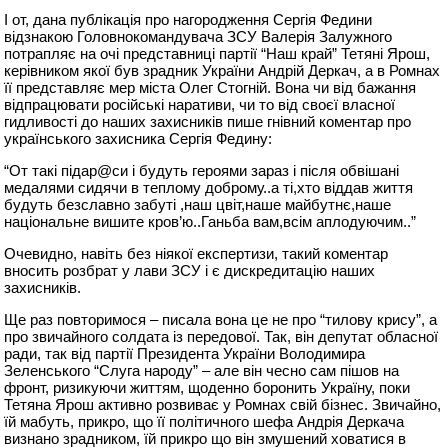
І от, дана публікація про нагородження Сергія Федини
відзнакою Головнокомандувача ЗСУ Валерія Залужного
потрапляє на очі представниці партії “Наш край” Тетяні Ярош,
керівником якої був зрадник України Андрій Деркач, а в Ромнах
її представляє мер міста Олег Стогній. Вона чи від бажання
відпрацювати російські наративи, чи то від своєї власної
гидливості до наших захисників пише гнівний коментар про
українського захисника Сергія Федину:
“От такі підар@си і будуть героями зараз і після обвішані
медалями сидячи в теплому доброму..а ті,хто віддав життя
будуть безславно забуті ,наш цвіт,наше майбутнє,наше
національне вишите кров’ю..Ганьба вам,всім аплодуючим..”
Очевидно, навіть без ніякої експертизи, такий коментар
вносить розбрат у лави ЗСУ і є дискредитацію наших
захисників.
Ще раз повторимося – писала вона це не про “тилову крису”, а
про звичайного солдата із передової. Так, він депутат обласної
ради, так від партії Президента України Володимира
Зеленського “Слуга народу” – але він чесно сам пішов на
фронт, ризикуючи життям, щоденно боронить Україну, поки
Тетяна Ярош активно розвиває у Ромнах свій бізнес. Звичайно,
їй мабуть, прикро, що її політичного шефа Андрія Деркача
визнано зрадником, їй прикро що він змушений ховатися в