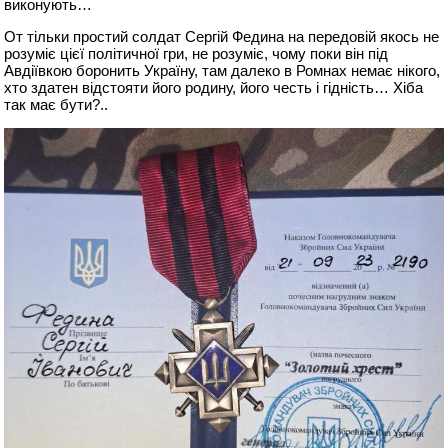
виконують…
От тільки простий солдат Сергій Федина на передовій якось не
розуміє цієї політичної гри, не розуміє, чому поки він під
Авдіївкою боронить Україну, там далеко в Ромнах немає нікого,
хто здатен відстояти його родину, його честь і гідність… Хіба
так має бути?..