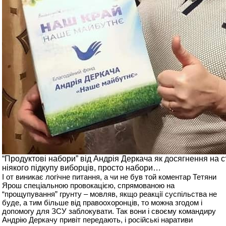
“Продуктові набори” від Андрія Деркача як досягнення на с
ніякого підкупу виборців, просто набори…
І от виникає логічне питання, а чи не був той коментар Тетяни
Ярош спеціальною провокацією, спрямованою на
“прощупування” грунту – мовляв, якщо реакції суспільства не
буде, а тим більше від правоохоронців, то можна згодом і
допомогу для ЗСУ заблокувати. Так вони і своєму командиру
Андрію Деркачу привіт передають, і російські наративи