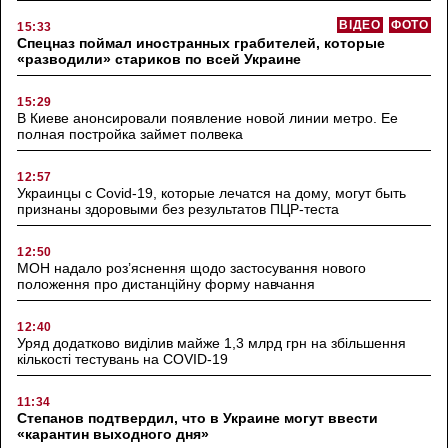
ВІДЕО
ФОТО
15:33
Спецназ поймал иностранных грабителей, которые
«разводили» стариков по всей Украине
15:29
В Киеве анонсировали появление новой линии метро. Ее
полная постройка займет полвека
12:57
Украинцы с Covid-19, которые лечатся на дому, могут быть
признаны здоровыми без результатов ПЦР-теста
12:50
МОН надало роз’яснення щодо застосування нового
положення про дистанційну форму навчання
12:40
Уряд додатково виділив майже 1,3 млрд грн на збільшення
кількості тестувань на COVID-19
11:34
Степанов подтвердил, что в Украине могут ввести
«карантин выходного дня»