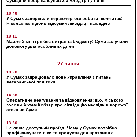
Сумщини профінансував 2,5 млрд грн у липні
18:48
У Сумах завершили першочергові роботи після атак:
Ніколаєнко підбив підсумки ліквідації наслідків
18:11
Майже 3 млн грн без витрат із бюджету: Суми залучили
допомогу для особливих дітей
27 липня
18:28
У Сумах запрацювало нове Управління з питань
ветеранської політики
14:38
Оперативне реагування та відновлення: в.о. міського
голови Артем Кобзар про ліквідацію наслідків ворожої
атаки на Суми
13:30
Не лише доступний проїзд: Чому у Сумах потрібно
профінансувати ліки та продукти для вразливих