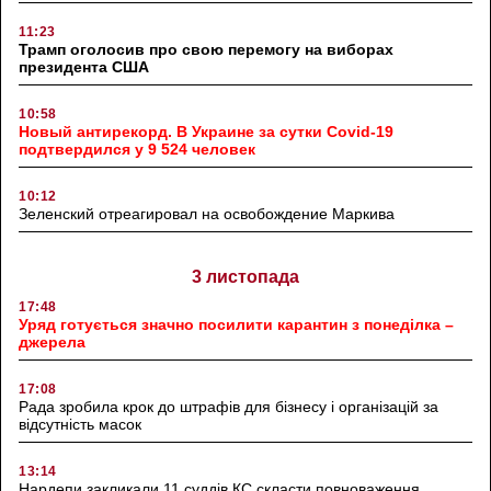
11:23
Трамп оголосив про свою перемогу на виборах
президента США
10:58
Новый антирекорд. В Украине за сутки Covid-19
подтвердился у 9 524 человек
10:12
Зеленский отреагировал на освобождение Маркива
3 листопада
17:48
Уряд готується значно посилити карантин з понеділка –
джерела
17:08
Рада зробила крок до штрафів для бізнесу і організацій за
відсутність масок
13:14
Нардепи закликали 11 суддів КС скласти повноваження