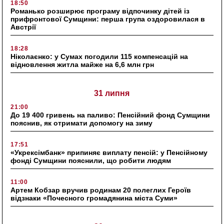
18:50
Романько розширює програму відпочинку дітей із
прифронтової Сумщини: перша група оздоровилася в
Австрії
18:28
Ніколаєнко: у Сумах погодили 115 компенсацій на
відновлення житла майже на 6,6 млн грн
31 липня
21:00
До 19 400 гривень на паливо: Пенсійний фонд Сумщини
пояснив, як отримати допомогу на зиму
17:51
«Укрексімбанк» припиняє виплату пенсій: у Пенсійному
фонді Сумщини пояснили, що робити людям
11:00
Артем Кобзар вручив родинам 20 полеглих Героїв
відзнаки «Почесного громадянина міста Суми»