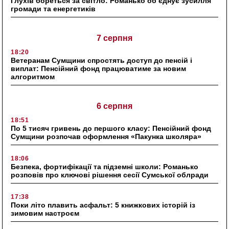
Глухів бореться за світло: Романько об’єднує зусилля
громади та енергетиків
7 серпня
18:20
Ветеранам Сумщини спростять доступ до пенсій і
виплат: Пенсійний фонд працюватиме за новим
алгоритмом
6 серпня
18:51
По 5 тисяч гривень до першого класу: Пенсійний фонд
Сумщини розпочав оформлення «Пакунка школяра»
18:06
Безпека, фортифікації та підземні школи: Романько
розповів про ключові рішення сесії Сумської облради
17:38
Поки літо плавить асфальт: 5 книжкових історій із
зимовим настроєм