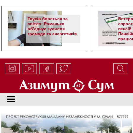
Глухів бореться за
Ветер
світло: Романько
спрост
об’єднує зусилля
пенсій 
громади та енергетиків
Пенсій
працюв
алгор