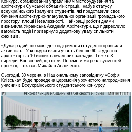
Конкурс, організований управлінням містобудування та
архітектури Сумської обладміністрації, набув статусу
всеукраїнського і залучив студентів, які представили своє
бачення архітектурно-планувальної організації громадського
простору площі Незалежності. Найкращі роботи днями
визначила Українська Академія Архітектури, що підкреслило
вагомість події і привернуло додаткову увагу спільноти
фахівців.
«Дуже радий, що мою ідею підтримали і студенти проявили
активність. У конкурсі взяли участь більше 60 студентів –
архітекторів з 10 вищих навчальних закладів. І вже є 3
пирзери. Впевнений, що після Перемоги ми реалізуємо цей
проект», – сказав Михайло Ананченко.
Сьогодні, 30 червня, в Національному заповіднику «Софія
Київська» буде проведена церемонія урочистого нагородження
учасників Всеукраїнського студентського конкурсу.