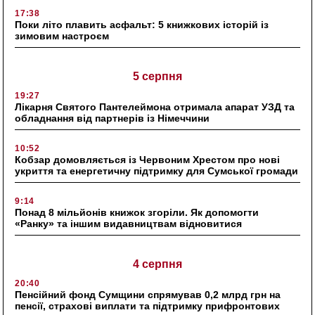
17:38
Поки літо плавить асфальт: 5 книжкових історій із
зимовим настроєм
5 серпня
19:27
Лікарня Святого Пантелеймона отримала апарат УЗД та
обладнання від партнерів із Німеччини
10:52
Кобзар домовляється із Червоним Хрестом про нові
укриття та енергетичну підтримку для Сумської громади
9:14
Понад 8 мільйонів книжок згоріли. Як допомогти
«Ранку» та іншим видавництвам відновитися
4 серпня
20:40
Пенсійний фонд Сумщини спрямував 0,2 млрд грн на
пенсії, страхові виплати та підтримку прифронтових