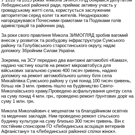
Лебединської районної ради, приймає активну участь у
громадському житті села, користується заслуженим
авторитетом серед колег та жителів. Неодноразово
нагороджувався Почесними грамотами та Подяками голів
адміністрацій та районних рад.
За роки свого правління Микола ЗИМОГЛЯД зробив вагомий
внесок у розвиток та розбудову інфраструктури Сумського
району та Голубівського старостинського округу, надає
допомогу Збройним Силам України.
Зокрема, на ЗСУ передано два вантажні автомобілі «Камаз»,
надано частину коштів на ремонт мікроавтобуса для
військових загальною сумою 400 тисяч гривень, надано
допомогу на ремонт автомобільного шляху біля села
Михайлівка Сумського району у сумі понад 100 тисяч гривень,
більш ніж 3 млн. гривень пішло на будівництво Свято-
Миколаївського храму.Проведено асфальтування центру села
на суму понад 4 млн. грн., проведено ремонт ґрунтових доріг на
суму 1 млн. грн.
Микола Миколайович є меценатом та благодійником освітніх
та медичних закладів. Ним проведено ремонт сільського
будинку культури на суму близько 300 тисяч гривень. Він є
постійним спонсором ГО «Лебединська асоціація ветеранів
Афганістану» та «Лебединської районної спілки жінок».