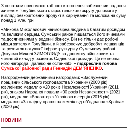
З початком повномасштабного вторгнення забезпечив надання
жителям Голубівського старостинського округу допомоги у
вигляді безкоштовних продуктів харчування та молока на суму
понад 1 млн. грн.
«Микола Миколайович неймовірна людина з багатим досвідом
та великим серцем. Сумський район пишається його вчинками
та досягненнями у веденні бізнесу. Він не тільки дає робочі
місця жителям Голубівки, а й забезпечує добробут мешканців
та розвиток потужної інфраструктури у Сумському районі.
Дякуємо Миколі ЗИМОГЛЯДУ за допомогу військовим та
чималий вклад у розвиток Садівської громади. Це не перша
його нагорода і далеко не остання!»,
– підкреслив голова
Сумської районної ради Геннадій ДЕМ’ЯНЕНКО
.
Нагороджений державними нагородами: «Заслужений
працівник сільського господарства України» (2009 рік),
ювілейною медаллю «20 років Незалежності України» (2011
рік), знаком Народної пошани «30 років Незалежності» (2021
рік), медаллю «Волонтер з Україною в серці» (2016 рік),
медаллю «За плідну працю на землі» від об’єднання «Країна»
(2020 рік).
НОВИНИ