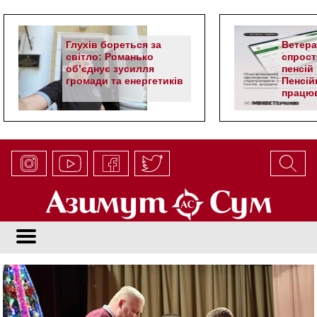
Глухів бореться за
Ветер
світло: Романько
спрост
об’єднує зусилля
пенсій 
громади та енергетиків
Пенсій
працюв
алгор