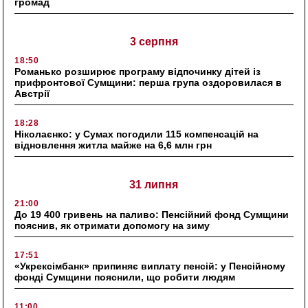
громад
3 серпня
18:50
Романько розширює програму відпочинку дітей із
прифронтової Сумщини: перша група оздоровилася в
Австрії
18:28
Ніколаєнко: у Сумах погодили 115 компенсацій на
відновлення житла майже на 6,6 млн грн
31 липня
21:00
До 19 400 гривень на паливо: Пенсійний фонд Сумщини
пояснив, як отримати допомогу на зиму
17:51
«Укрексімбанк» припиняє виплату пенсій: у Пенсійному
фонді Сумщини пояснили, що робити людям
11:00