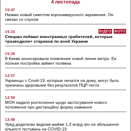
4 листопада
15:47
Назван новый симптом коронавирусного заражения. Он
связан со слухом
ВІДЕО
ФОТО
15:33
Спецназ поймал иностранных грабителей, которые
«разводили» стариков по всей Украине
15:29
В Киеве анонсировали появление новой линии метро. Ее
полная постройка займет полвека
12:57
Украинцы с Covid-19, которые лечатся на дому, могут быть
признаны здоровыми без результатов ПЦР-теста
12:50
МОН надало роз’яснення щодо застосування нового
положення про дистанційну форму навчання
12:40
Уряд додатково виділив майже 1,3 млрд грн на збільшення
кількості тестувань на COVID-19