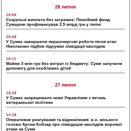
28 липня
19:06
Соціальні виплати без затримок: Пенсійний фонд
Сумщини профінансував 2,5 млрд грн у липні
18:48
У Сумах завершили першочергові роботи після атак:
Ніколаєнко підбив підсумки ліквідації наслідків
18:11
Майже 3 млн грн без витрат із бюджету: Суми залучили
допомогу для особливих дітей
27 липня
18:28
У Сумах запрацювало нове Управління з питань
ветеранської політики
14:38
Оперативне реагування та відновлення: в.о. міського
голови Артем Кобзар про ліквідацію наслідків ворожої
атаки на Суми