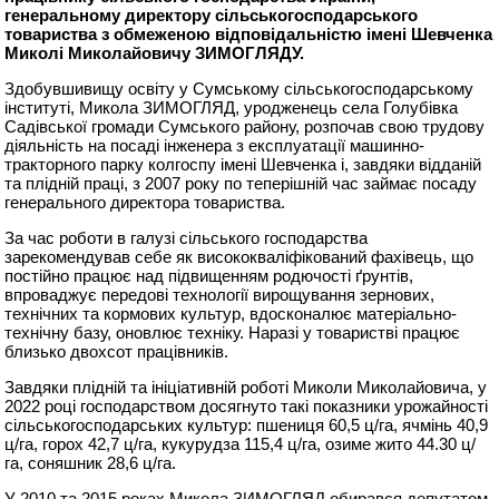
генеральному директору сільськогосподарського
товариства з обмеженою відповідальністю імені Шевченка
Миколі Миколайовичу ЗИМОГЛЯДУ.
Здобувшивищу освіту у Сумському сільськогосподарському
інституті, Микола ЗИМОГЛЯД, уродженець села Голубівка
Садівської громади Сумського району, розпочав свою трудову
діяльність на посаді інженера з експлуатації машинно-
тракторного парку колгоспу імені Шевченка і, завдяки відданій
та плідній праці, з 2007 року по теперішній час займає посаду
генерального директора товариства.
За час роботи в галузі сільського господарства
зарекомендував себе як висококваліфікований фахівець, що
постійно працює над підвищенням родючості ґрунтів,
впроваджує передові технології вирощування зернових,
технічних та кормових культур, вдосконалює матеріально-
технічну базу, оновлює техніку. Наразі у товаристві працює
близько двохсот працівників.
Завдяки плідній та ініціативній роботі Миколи Миколайовича, у
2022 році господарством досягнуто такі показники урожайності
сільськогосподарських культур: пшениця 60,5 ц/га, ячмінь 40,9
ц/га, горох 42,7 ц/га, кукурудза 115,4 ц/га, озиме жито 44.30 ц/
га, соняшник 28,6 ц/га.
У 2010 та 2015 роках Микола ЗИМОГЛЯД обирався депутатом