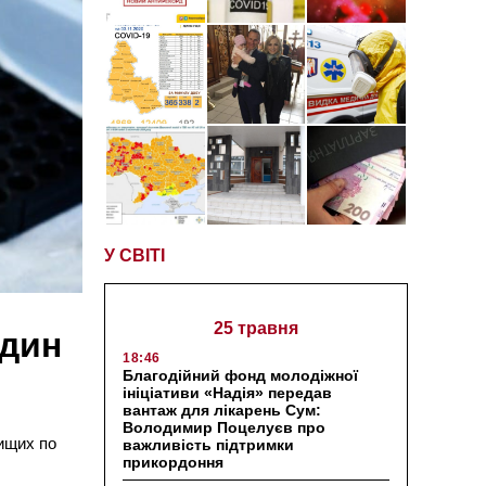
У СВІТІ
25 травня
один
18:46
Благодійний фонд молодіжної
ініціативи «Надія» передав
вантаж для лікарень Сум:
Володимир Поцелуєв про
вищих по
важливість підтримки
прикордоння