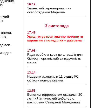
вердженим
10:12
із
Зеленский отреагировал на
освобождение Маркива
навчий
ня
3 листопада
 ввели.
17:48
Уряд готується значно посилити
ьних
карантин з понеділка – джерела
еділок.
17:08
випадки
Рада зробила крок до штрафів для
бізнесу і організацій за відсутність
масок
13:14
Нардепи закликали 11 суддів КС
скласти повноваження
12:53
Венским террористом оказался 20-
летний этнический албанец с
паспортом Северной Македонии