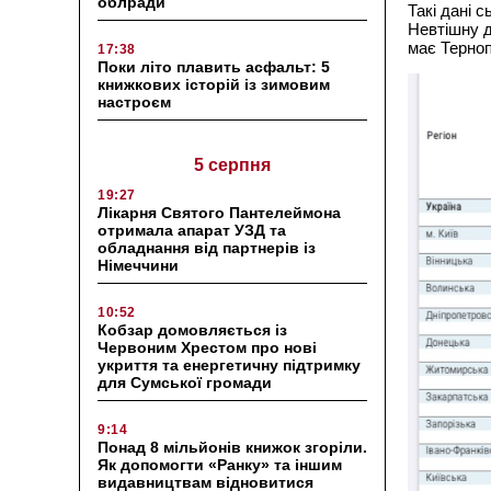
облради
Такі дані 
Невтішну д
має Терноп
17:38
Поки літо плавить асфальт: 5
книжкових історій із зимовим
настроєм
5 серпня
19:27
Лікарня Святого Пантелеймона
отримала апарат УЗД та
обладнання від партнерів із
Німеччини
10:52
Кобзар домовляється із
Червоним Хрестом про нові
укриття та енергетичну підтримку
для Сумської громади
9:14
Понад 8 мільйонів книжок згоріли.
Як допомогти «Ранку» та іншим
видавництвам відновитися