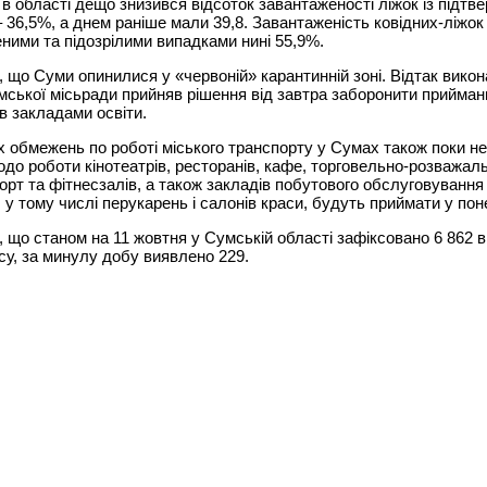
в області дещо знизився відсоток завантаженості ліжок із підт
– 36,5%, а днем раніше мали 39,8. Завантаженість ковідних-ліжок 
ними та підозрілими випадками нині 55,9%.
 що Суми опинилися у «червоній» карантинній зоні. Відтак вико
мської місьради прийняв рішення від завтра заборонити прийман
ів закладами освіти.
 обмежень по роботі міського транспорту у Сумах також поки не
до роботи кінотеатрів, ресторанів, кафе, торговельно-розважал
порт та фітнесзалів, а також закладів побутового обслуговування
 у тому числі перукарень і салонів краси, будуть приймати у пон
 що станом на 11 жовтня у Сумській області зафіксовано 6 862 
су, за минулу добу виявлено 229.