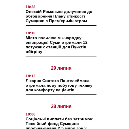
18:28
Олексій Романько долучився до
обговорення Плану стійкості
Сумщини з Прем’єр-міністром
18:10
Місто посилює міжнародну
співпрацю: Суми отримали 12
потужних станцій для Пунктів
обігріву
29 липня
18:12
Лікарня Святого Пантелеймона
отримала нову побутову техніку
для комфорту пацієнтів
28 липня
19:06
Соціальні виплати без затримок:
Пенсійний фонд Сумщини
профінансував 2,5 млрд грн у