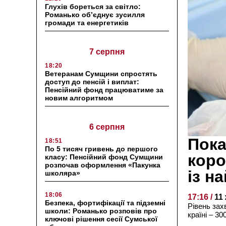
Глухів бореться за світло:
Романько об’єднує зусилля
громади та енергетиків
7 серпня
18:20
Ветеранам Сумщини спростять
доступ до пенсій і виплат:
Пенсійний фонд працюватиме за
новим алгоритмом
6 серпня
Пока
18:51
По 5 тисяч гривень до першого
коро
класу: Пенсійний фонд Сумщини
розпочав оформлення «Пакунка
із н
школяра»
18:06
17:16 /
11
Безпека, фортифікації та підземні
Рівень зах
школи: Романько розповів про
країні – 30
ключові рішення сесії Сумської