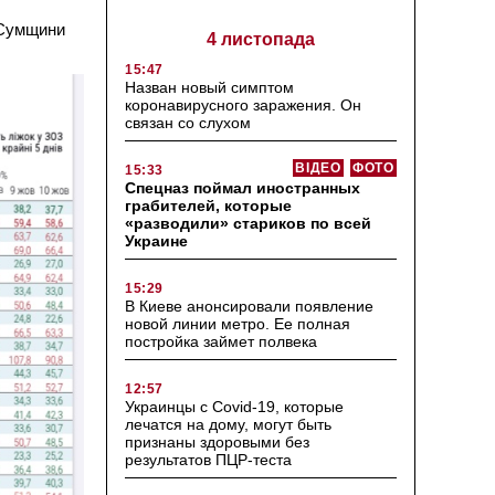
я Сумщини
4 листопада
15:47
Назван новый симптом
коронавирусного заражения. Он
связан со слухом
ВІДЕО
ФОТО
15:33
Спецназ поймал иностранных
грабителей, которые
«разводили» стариков по всей
Украине
15:29
В Киеве анонсировали появление
новой линии метро. Ее полная
постройка займет полвека
12:57
Украинцы с Covid-19, которые
лечатся на дому, могут быть
признаны здоровыми без
результатов ПЦР-теста