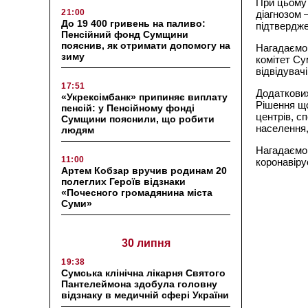
При цьому 
21:00
діагнозом 
До 19 400 гривень на паливо:
підтвердже
Пенсійний фонд Сумщини
пояснив, як отримати допомогу на
Нагадаємо,
зиму
комітет Су
відвідувач
17:51
Додаткових
«Укрексімбанк» припиняє виплату
Рішення що
пенсій: у Пенсійному фонді
центрів, с
Сумщини пояснили, що робити
населення,
людям
Нагадаємо,
11:00
коронавіру
Артем Кобзар вручив родинам 20
полеглих Героїв відзнаки
«Почесного громадянина міста
Суми»
30 липня
19:38
Сумська клінічна лікарня Святого
Пантелеймона здобула головну
відзнаку в медичній сфері України