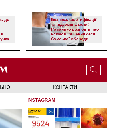
нь до
Безпека, фортифікації
та підземні школи:
Романько розповів про
ав
ключові рішення сесії
унка
Сумської облради
ЛЬНО
КОНТАКТИ
INSTAGRAM