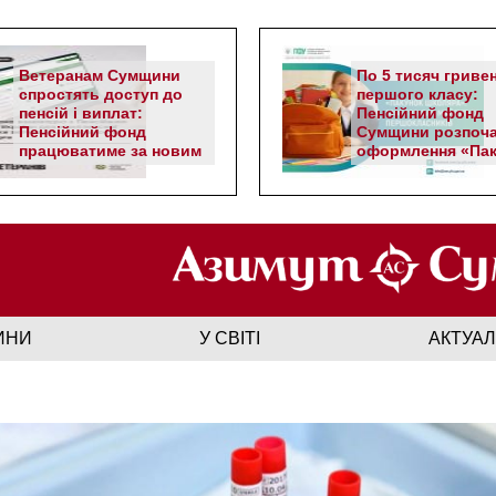
Ветеранам Сумщини
По 5 тисяч гриве
спростять доступ до
першого класу:
пенсій і виплат:
Пенсійний фонд
Пенсійний фонд
Сумщини розпоч
працюватиме за новим
оформлення «Пак
алгоритмом
школяра»
ИНИ
У СВІТІ
АКТУА