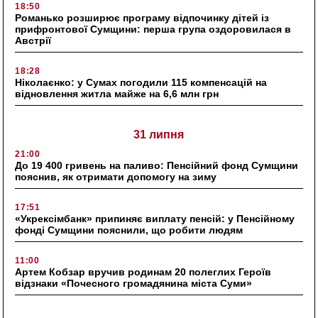
18:50
Романько розширює програму відпочинку дітей із
прифронтової Сумщини: перша група оздоровилася в
Австрії
18:28
Ніколаєнко: у Сумах погодили 115 компенсацій на
відновлення житла майже на 6,6 млн грн
31 липня
21:00
До 19 400 гривень на паливо: Пенсійний фонд Сумщини
пояснив, як отримати допомогу на зиму
17:51
«Укрексімбанк» припиняє виплату пенсій: у Пенсійному
фонді Сумщини пояснили, що робити людям
11:00
Артем Кобзар вручив родинам 20 полеглих Героїв
відзнаки «Почесного громадянина міста Суми»