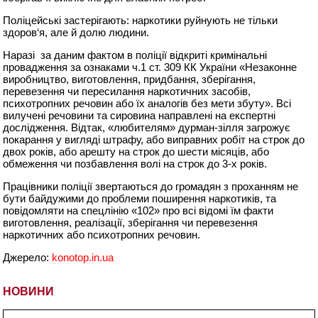
Поліцейські застерігають: наркотики руйнують не тільки
здоров‘я, але й долю людини.
Наразі за даним фактом в поліції відкриті кримінальні
провадження за ознаками ч.1 ст. 309 КК України «Незаконне
виробництво, виготовлення, придбання, зберігання,
перевезення чи пересилання наркотичних засобів,
психотропних речовин або їх аналогів без мети збуту». Всі
вилучені речовини та сировина направлені на експертні
дослідження. Відтак, «любителям» дурман-зілля загрожує
покарання у вигляді штрафу, або виправних робіт на строк до
двох років, або арешту на строк до шести місяців, або
обмеження чи позбавлення волі на строк до 3-х років.
Працівники поліції звертаються до громадян з проханням не
бути байдужими до проблеми поширення наркотиків, та
повідомляти на спецлінію «102» про всі відомі їм факти
виготовлення, реалізації, зберігання чи перевезення
наркотичних або психотропних речовин.
Джерело:
konotop.in.ua
НОВИНИ