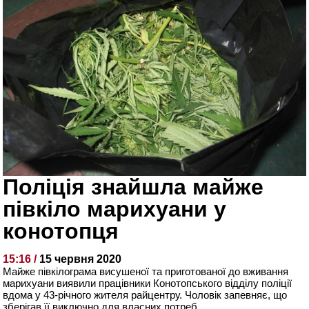
Поліція знайшла майже
півкіло марихуани у
конотопця
15:16 /
15 червня 2020
Майже півкілограма висушеної та приготованої до вживання
марихуани виявили працівники Конотопського відділу поліції
вдома у 43-річного жителя райцентру. Чоловік запевняє, що
зберігав її виключно для власних потреб.