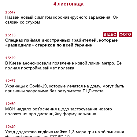
4 листопада
15:47
Назван новый симптом коронавирусного заражения. Он
связан со слухом
ВІДЕО
ФОТО
15:33
Спецназ поймал иностранных грабителей, которые
«разводили» стариков по всей Украине
15:29
В Киеве анонсировали появление новой линии метро. Ее
полная постройка займет полвека
12:57
Украинцы с Covid-19, которые лечатся на дому, могут быть
признаны здоровыми без результатов ПЦР-теста
12:50
МОН надало роз’яснення щодо застосування нового
положення про дистанційну форму навчання
12:40
Уряд додатково виділив майже 1,3 млрд грн на збільшення
кількості тестувань на COVID-19