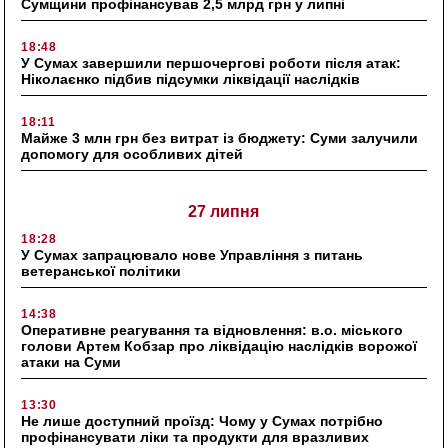
Сумщини профінансував 2,5 млрд грн у липні
18:48
У Сумах завершили першочергові роботи після атак:
Ніколаєнко підбив підсумки ліквідації наслідків
18:11
Майже 3 млн грн без витрат із бюджету: Суми залучили
допомогу для особливих дітей
27 липня
18:28
У Сумах запрацювало нове Управління з питань
ветеранської політики
14:38
Оперативне реагування та відновлення: в.о. міського
голови Артем Кобзар про ліквідацію наслідків ворожої
атаки на Суми
13:30
Не лише доступний проїзд: Чому у Сумах потрібно
профінансувати ліки та продукти для вразливих