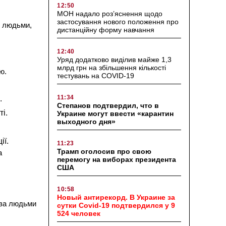
12:50
МОН надало роз’яснення щодо
застосування нового положення про
з людьми,
дистанційну форму навчання
12:40
Уряд додатково виділив майже 1,3
млрд грн на збільшення кількості
ю.
тестувань на COVID-19
11:34
.
Степанов подтвердил, что в
і.
Украине могут ввести «карантин
выходного дня»
ії.
11:23
Трамп оголосив про свою
а
перемогу на виборах президента
США
10:58
Новый антирекорд. В Украине за
 за людьми
сутки Covid-19 подтвердился у 9
524 человек