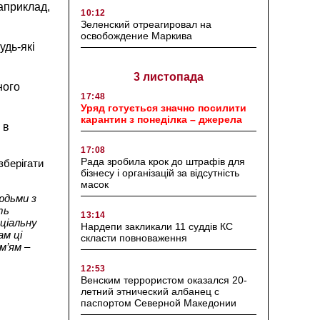
априклад,
10:12
Зеленский отреагировал на
освобождение Маркива
удь-які
3 листопада
ного
17:48
Уряд готується значно посилити
карантин з понеділка – джерела
 в
17:08
Рада зробила крок до штрафів для
зберігати
бізнесу і організацій за відсутність
масок
юдьми з
ть
13:14
ціальну
Нардепи закликали 11 суддів КС
ам ці
скласти повноваження
м’ям –
12:53
Венским террористом оказался 20-
летний этнический албанец с
паспортом Северной Македонии