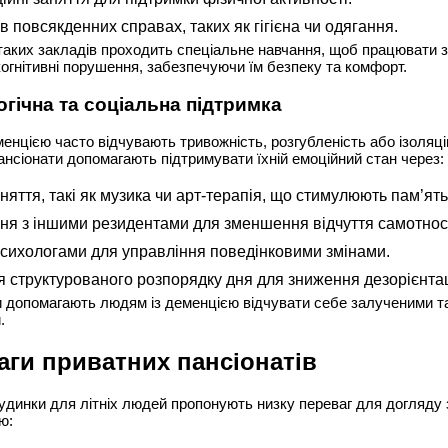
в повсякденних справах, таких як гігієна чи одягання.
аких закладів проходить спеціальне навчання, щоб працювати 
когнітивні порушення, забезпечуючи їм безпеку та комфорт.
гічна та соціальна підтримка
енцією часто відчувають тривожність, розгубленість або ізоляці
ансіонати допомагають підтримувати їхній емоційний стан через:
няття, такі як музика чи арт-терапія, що стимулюють пам’ять
ня з іншими резидентами для зменшення відчуття самотност
психологами для управління поведінковими змінами.
 структурованого розпорядку дня для зниження дезорієнтац
и допомагають людям із деменцією відчувати себе залученими т
.
аги приватних пансіонатів
удинки для літніх людей пропонують низку переваг для догляду
ю: