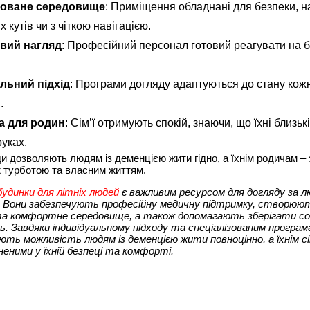
зоване середовище
: Приміщення обладнані для безпеки, н
х кутів чи з чіткою навігацією.
вий нагляд
: Професійний персонал готовий реагувати на б
льний підхід
: Програми догляду адаптуються до стану кож
.
а для родин
: Сім’ї отримують спокій, знаючи, що їхні близькі
руках.
ди дозволяють людям із деменцією жити гідно, а їхнім родичам – 
 турботою та власним життям.
будинки для літніх людей
є важливим ресурсом для догляду за л
. Вони забезпечують професійну медичну підтримку, створюю
та комфортне середовище, а також допомагають зберігати со
. Завдяки індивідуальному підходу та спеціалізованим програм
ють можливість людям із деменцією жити повноцінно, а їхнім сі
еними у їхній безпеці та комфорті.