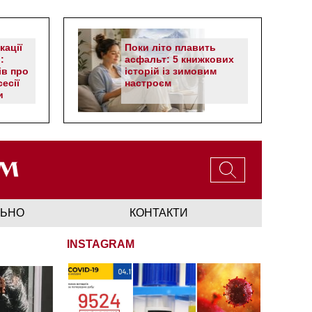
кації
Поки літо плавить
:
асфальт: 5 книжкових
ів про
історій із зимовим
есії
настроєм
и
ЛЬНО
КОНТАКТИ
INSTAGRAM