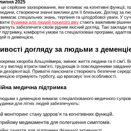
 липня 2025
 це серйозне захворювання, яке впливає на когнітивні функції, па
людини, створюючи значні виклики для її близьких. Догляд за л
вимагає спеціальних знань, терпіння та цілодобової уваги. У суч
иватні
будинки для людей похилого віку
стають важливим рішенн
 прагнуть забезпечити своїм рідним якісний догляд. Такі заклади
 підтримку, комфортні умови та спеціалізовані програми, адаптов
ей із деменцією.
ивості догляду за людьми з деменці
зокрема хвороба Альцгеймера, змінює життя людини та її сім’ї. 
я у вигляді втрати пам’яті, труднощів із повсякденними завдання
чи дезорієнтації. Приватні пансіонати створюють безпечне серед
енцією отримують турботу, що враховує їхні особливості.
йна медична підтримка
людьми з деменцією вимагає спеціалізованого медичного супров
удинки для літніх людей забезпечують:
й моніторинг стану здоров’я та когнітивних функцій.
прийому медикаментів для полегшення симптомів.
ійні заняття для підтримки фізичної активності.