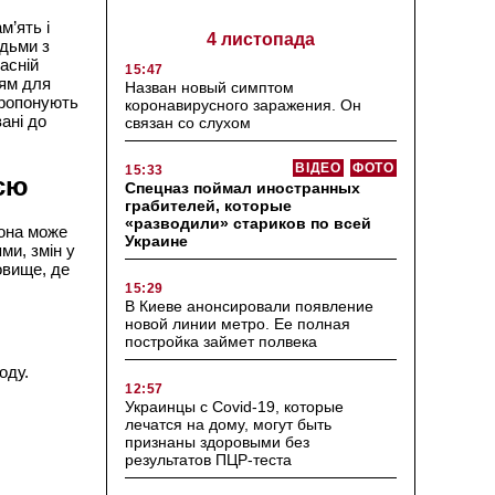
м’ять і
4 листопада
юдьми з
асній
15:47
ям для
Назван новый симптом
 пропонують
коронавирусного заражения. Он
ані до
связан со слухом
ВІДЕО
ФОТО
15:33
єю
Спецназ поймал иностранных
грабителей, которые
«разводили» стариков по всей
Вона може
Украине
ми, змін у
овище, де
15:29
В Киеве анонсировали появление
новой линии метро. Ее полная
постройка займет полвека
оду.
12:57
Украинцы с Covid-19, которые
лечатся на дому, могут быть
признаны здоровыми без
результатов ПЦР-теста