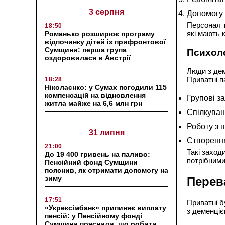
3 серпня
Допомогу 
Персонал т
18:50
які мають 
Романько розширює програму
відпочинку дітей із прифронтової
Сумщини: перша група
Психоло
оздоровилася в Австрії
Люди з дем
Приватні п
18:28
Ніколаєнко: у Сумах погодили 115
компенсацій на відновлення
Групові за
житла майже на 6,6 млн грн
Спілкуван
Роботу з 
31 липня
Створення
21:00
Такі заход
До 19 400 гривень на паливо:
потрібними
Пенсійний фонд Сумщини
пояснив, як отримати допомогу на
зиму
Перев
17:51
Приватні б
«Укрексімбанк» припиняє виплату
з деменціє
пенсій: у Пенсійному фонді
Сумщини пояснили, що робити