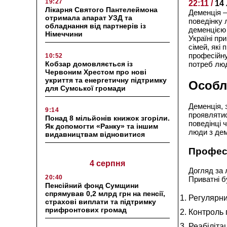
19:27
22:11 /
14
Лікарня Святого Пантелеймона
Деменція –
отримала апарат УЗД та
поведінку 
обладнання від партнерів із
деменцією 
Німеччини
Україні пр
сімей, які
професійну
10:52
Кобзар домовляється із
потреб люд
Червоним Хрестом про нові
укриття та енергетичну підтримку
Особл
для Сумської громади
Деменція, 
9:14
проявлятис
Понад 8 мільйонів книжок згоріли.
поведінці 
Як допомогти «Ранку» та іншим
люди з дем
видавництвам відновитися
Професі
4 серпня
Догляд за 
20:40
Приватні б
Пенсійний фонд Сумщини
спрямував 0,2 млрд грн на пенсії,
Регулярни
страхові виплати та підтримку
прифронтових громад
Контроль 
Реабілітац