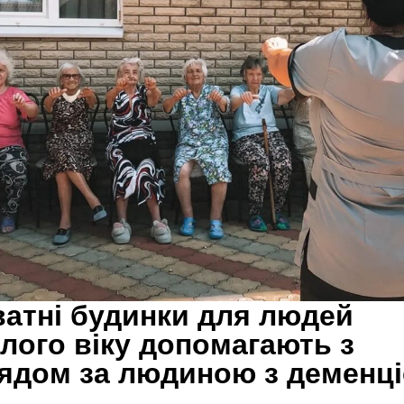
атні будинки для людей
лого віку допомагають з
ядом за людиною з деменц