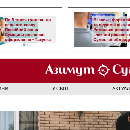
По 5 тисяч гривень до
Безпека, фортифі
першого класу:
та підземні школи
Пенсійний фонд
Романько розпов
Сумщини розпочав
ключові рішення с
оформлення «Пакунка
Сумської облрад
школяра»
ИНИ
У СВІТІ
АКТУА