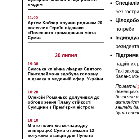
Спеціалі
людям
без гостри
11:00
Цілодобо
Артем Кобзар вручив родинам 20
полеглих Героїв відзнаки
потреби.
«Почесного громадянина міста
Суми»
Індивідуа
резидента
Підтримк
30 липня
надійних 
19:38
Сумська клінічна лікарня Святого
Такі закла
Пантелеймона здобула головну
баланс між
відзнаку в медичній сфері України
Приватні
деменцією
18:28
безпечне 
Олексій Романько долучився до
активність
обговорення Плану стійкості
Сумщини з Прем’єр-міністром
заклади да
бути впевн
18:10
Місто посилює міжнародну
співпрацю: Суми отримали 12
потужних станцій для Пунктів