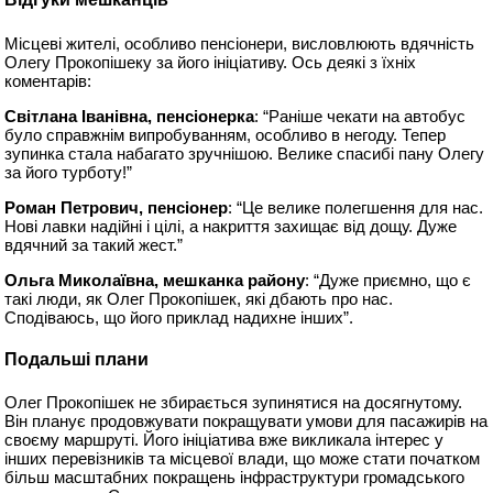
Місцеві жителі, особливо пенсіонери, висловлюють вдячність
Олегу Прокопішеку за його ініціативу. Ось деякі з їхніх
коментарів:
Світлана Іванівна, пенсіонерка
: “Раніше чекати на автобус
було справжнім випробуванням, особливо в негоду. Тепер
зупинка стала набагато зручнішою. Велике спасибі пану Олегу
за його турботу!”
Роман Петрович, пенсіонер
: “Це велике полегшення для нас.
Нові лавки надійні і цілі, а накриття захищає від дощу. Дуже
вдячний за такий жест.”
Ольга Миколаївна, мешканка району
: “Дуже приємно, що є
такі люди, як Олег Прокопішек, які дбають про нас.
Сподіваюсь, що його приклад надихне інших”.
Подальші плани
Олег Прокопішек не збирається зупинятися на досягнутому.
Він планує продовжувати покращувати умови для пасажирів на
своєму маршруті. Його ініціатива вже викликала інтерес у
інших перевізників та місцевої влади, що може стати початком
більш масштабних покращень інфраструктури громадського