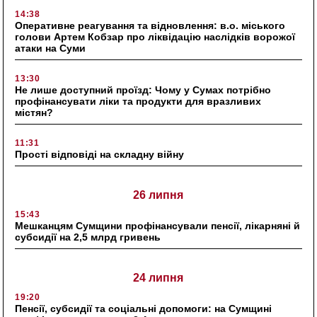
14:38
Оперативне реагування та відновлення: в.о. міського
голови Артем Кобзар про ліквідацію наслідків ворожої
атаки на Суми
13:30
Не лише доступний проїзд: Чому у Сумах потрібно
профінансувати ліки та продукти для вразливих
містян?
11:31
Прості відповіді на складну війну
26 липня
15:43
Мешканцям Сумщини профінансували пенсії, лікарняні й
субсидії на 2,5 млрд гривень
24 липня
19:20
Пенсії, субсидії та соціальні допомоги: на Сумщині