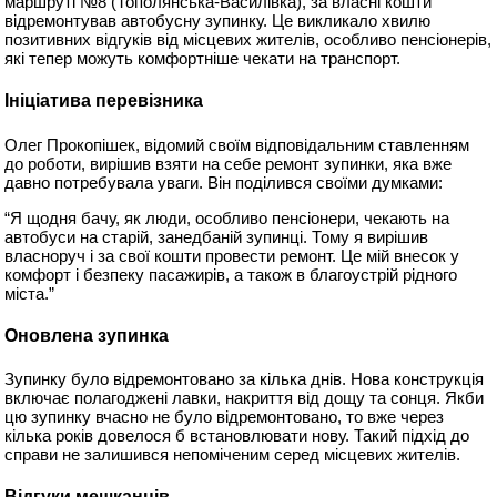
маршруті №8 (Тополянська-Василівка), за власні кошти
відремонтував автобусну зупинку. Це викликало хвилю
позитивних відгуків від місцевих жителів, особливо пенсіонерів,
які тепер можуть комфортніше чекати на транспорт.
Ініціатива перевізника
Олег Прокопішек, відомий своїм відповідальним ставленням
до роботи, вирішив взяти на себе ремонт зупинки, яка вже
давно потребувала уваги. Він поділився своїми думками:
“Я щодня бачу, як люди, особливо пенсіонери, чекають на
автобуси на старій, занедбаній зупинці. Тому я вирішив
власноруч і за свої кошти провести ремонт. Це мій внесок у
комфорт і безпеку пасажирів, а також в благоустрій рідного
міста.”
Оновлена зупинка
Зупинку було відремонтовано за кілька днів. Нова конструкція
включає полагоджені лавки, накриття від дощу та сонця. Якби
цю зупинку вчасно не було відремонтовано, то вже через
кілька років довелося б встановлювати нову. Такий підхід до
справи не залишився непоміченим серед місцевих жителів.
Відгуки мешканців