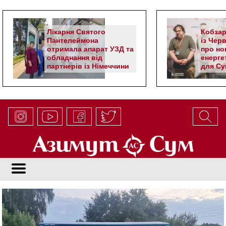
Лікарня Святого
Кобзар
Пантелеймона
із Чер
отримала апарат УЗД та
про но
обладнання від
енерге
партнерів із Німеччини
для Су