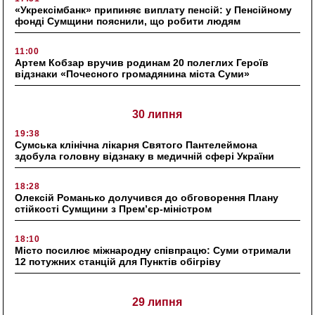
«Укрексімбанк» припиняє виплату пенсій: у Пенсійному
фонді Сумщини пояснили, що робити людям
11:00
Артем Кобзар вручив родинам 20 полеглих Героїв
відзнаки «Почесного громадянина міста Суми»
30 липня
19:38
Сумська клінічна лікарня Святого Пантелеймона
здобула головну відзнаку в медичній сфері України
18:28
Олексій Романько долучився до обговорення Плану
стійкості Сумщини з Прем’єр-міністром
18:10
Місто посилює міжнародну співпрацю: Суми отримали
12 потужних станцій для Пунктів обігріву
29 липня