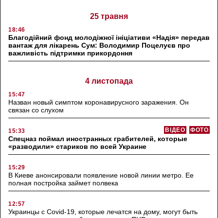
25 травня
18:46
Благодійний фонд молодіжної ініціативи «Надія» передав
вантаж для лікарень Сум: Володимир Поцелуєв про
важливість підтримки прикордоння
4 листопада
15:47
Назван новый симптом коронавирусного заражения. Он
связан со слухом
ВІДЕО
ФОТО
15:33
Спецназ поймал иностранных грабителей, которые
«разводили» стариков по всей Украине
15:29
В Киеве анонсировали появление новой линии метро. Ее
полная постройка займет полвека
12:57
Украинцы с Covid-19, которые лечатся на дому, могут быть