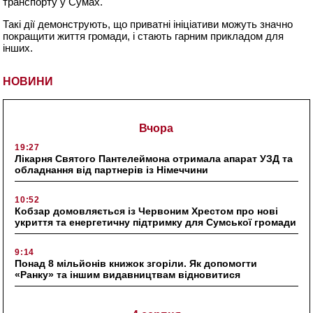
транспорту у Сумах.
Такі дії демонструють, що приватні ініціативи можуть значно
покращити життя громади, і стають гарним прикладом для
інших.
НОВИНИ
Вчора
19:27
Лікарня Святого Пантелеймона отримала апарат УЗД та
обладнання від партнерів із Німеччини
10:52
Кобзар домовляється із Червоним Хрестом про нові
укриття та енергетичну підтримку для Сумської громади
9:14
Понад 8 мільйонів книжок згоріли. Як допомогти
«Ранку» та іншим видавництвам відновитися