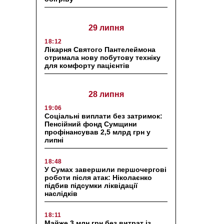
29 липня
18:12
Лікарня Святого Пантелеймона
отримала нову побутову техніку
для комфорту пацієнтів
28 липня
19:06
Соціальні виплати без затримок:
Пенсійний фонд Сумщини
профінансував 2,5 млрд грн у
липні
18:48
У Сумах завершили першочергові
роботи після атак: Ніколаєнко
підбив підсумки ліквідації
наслідків
18:11
Майже 3 млн грн без витрат із