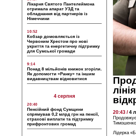
Лікарня Святого Пантелеймона
отримала апарат УЗД та
обладнання від партнерів із
Німеччини
10:52
Кобзар домовляється із
Червоним Хрестом про нові
укриття та енергетичну підтримку
для Сумської громади
9:14
Понад 8 мільйонів книжок згоріли.
Як допомогти «Ранку» та іншим
Прод
видавництвам відновитися
ліні
4 серпня
відк
20:40
Пенсійний фонд Сумщини
20:43 /
4 
спрямував 0,2 млрд грн на пенсії,
Продовжує 
страхові виплати та підтримку
Тимошенк
прифронтових громад
Лідерка «Б