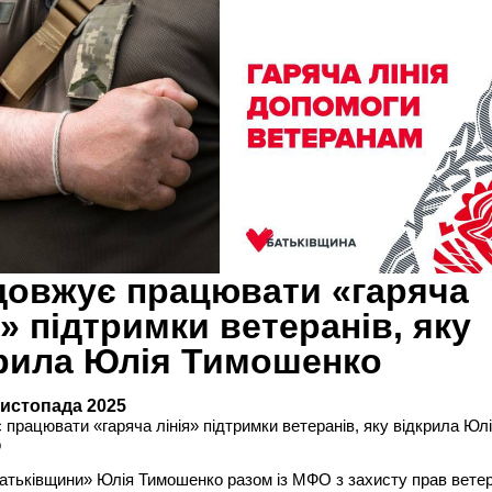
овжує працювати «гаряча
я» підтримки ветеранів, яку
рила Юлія Тимошенко
листопада 2025
працювати «гаряча лінія» підтримки ветеранів, яку відкрила Юл
о
атьківщини» Юлія Тимошенко разом із МФО з захисту прав ветер