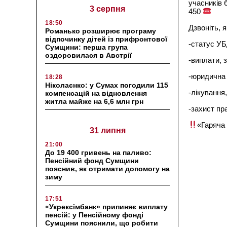
учасників 
3 серпня
450
18:50
Дзвоніть, 
Романько розширює програму
відпочинку дітей із прифронтової
-статус УБ
Сумщини: перша група
оздоровилася в Австрії
-виплати, 
-юридична 
18:28
Ніколаєнко: у Сумах погодили 115
-лікування
компенсацій на відновлення
житла майже на 6,6 млн грн
-захист пр
«Гаряча 
31 липня
21:00
До 19 400 гривень на паливо:
Пенсійний фонд Сумщини
пояснив, як отримати допомогу на
зиму
17:51
«Укрексімбанк» припиняє виплату
пенсій: у Пенсійному фонді
Сумщини пояснили, що робити