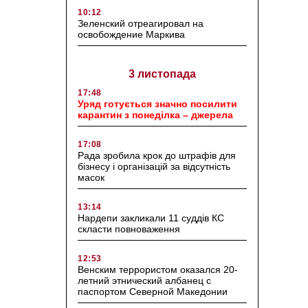
10:12
Зеленский отреагировал на
освобождение Маркива
3 листопада
17:48
Уряд готується значно посилити
карантин з понеділка – джерела
17:08
Рада зробила крок до штрафів для
бізнесу і організацій за відсутність
масок
13:14
Нардепи закликали 11 суддів КС
скласти повноваження
12:53
Венским террористом оказался 20-
летний этнический албанец с
паспортом Северной Македонии