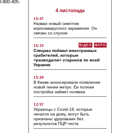
0-800-405-
4 листопада
15:47
Назван новый симптом
коронавирусного заражения. Он
связан со слухом
ВІДЕО
ФОТО
15:33
Спецназ поймал иностранных
грабителей, которые
«разводили» стариков по всей
Украине
15:29
В Киеве анонсировали появление
новой линии метро. Ее полная
постройка займет полвека
12:57
Украинцы с Covid-19, которые
лечатся на дому, могут быть
признаны здоровыми без
результатов ПЦР-теста