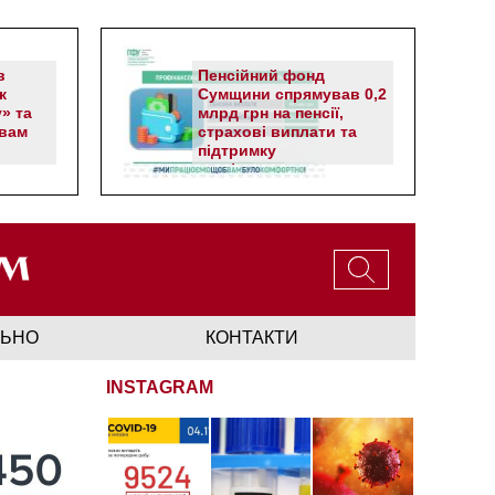
в
Пенсійний фонд
к
Сумщини спрямував 0,2
» та
млрд грн на пенсії,
вам
страхові виплати та
підтримку
прифронтових громад
ЛЬНО
КОНТАКТИ
INSTAGRAM