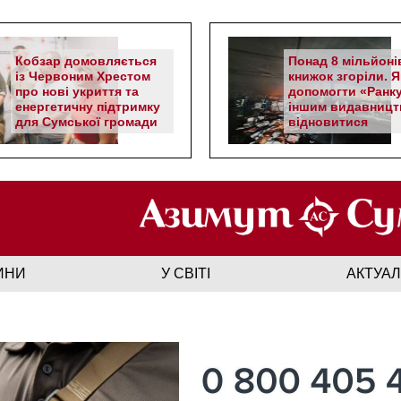
Кобзар домовляється
Понад 8 мільйоні
із Червоним Хрестом
книжок згоріли. Я
про нові укриття та
допомогти «Ранку
енергетичну підтримку
іншим видавницт
для Сумської громади
відновитися
ИНИ
У СВІТІ
АКТУА