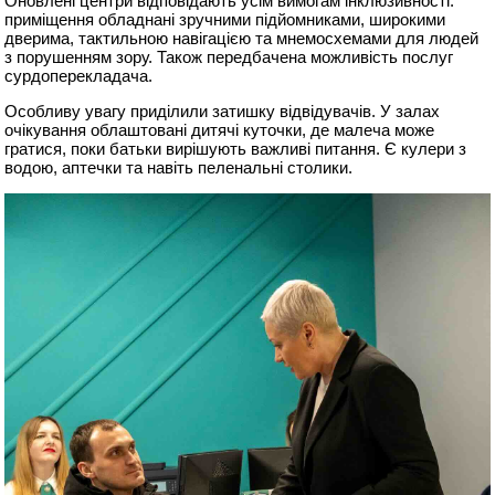
Оновлені центри відповідають усім вимогам інклюзивності:
приміщення обладнані зручними підйомниками, широкими
дверима, тактильною навігацією та мнемосхемами для людей
з порушенням зору. Також передбачена можливість послуг
сурдоперекладача.
Особливу увагу приділили затишку відвідувачів. У залах
очікування облаштовані дитячі куточки, де малеча може
гратися, поки батьки вирішують важливі питання. Є кулери з
водою, аптечки та навіть пеленальні столики.