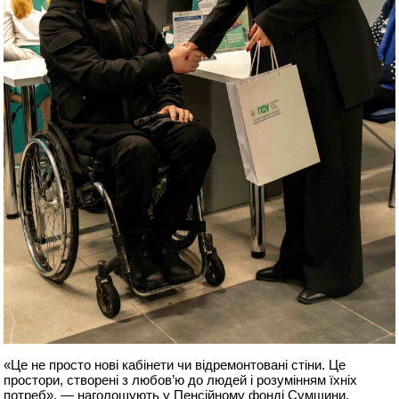
«Це не просто нові кабінети чи відремонтовані стіни. Це
простори, створені з любов’ю до людей і розумінням їхніх
потреб», — наголошують у Пенсійному фонді Сумщини.