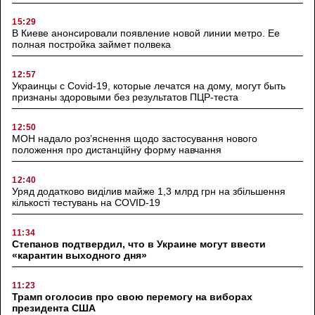
15:29
В Киеве анонсировали появление новой линии метро. Ее
полная постройка займет полвека
12:57
Украинцы с Covid-19, которые лечатся на дому, могут быть
признаны здоровыми без результатов ПЦР-теста
12:50
МОН надало роз’яснення щодо застосування нового
положення про дистанційну форму навчання
12:40
Уряд додатково виділив майже 1,3 млрд грн на збільшення
кількості тестувань на COVID-19
11:34
Степанов подтвердил, что в Украине могут ввести
«карантин выходного дня»
11:23
Трамп оголосив про свою перемогу на виборах
президента США