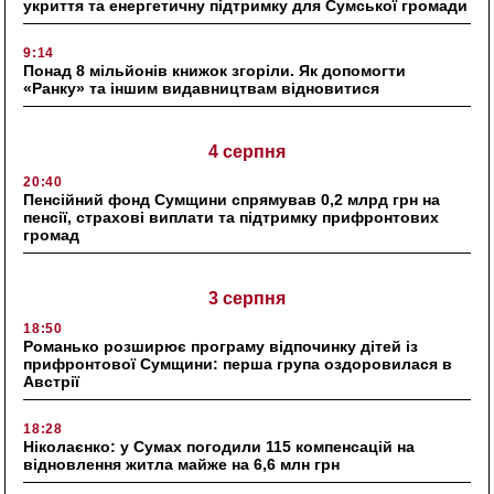
укриття та енергетичну підтримку для Сумської громади
9:14
Понад 8 мільйонів книжок згоріли. Як допомогти
«Ранку» та іншим видавництвам відновитися
4 серпня
20:40
Пенсійний фонд Сумщини спрямував 0,2 млрд грн на
пенсії, страхові виплати та підтримку прифронтових
громад
3 серпня
18:50
Романько розширює програму відпочинку дітей із
прифронтової Сумщини: перша група оздоровилася в
Австрії
18:28
Ніколаєнко: у Сумах погодили 115 компенсацій на
відновлення житла майже на 6,6 млн грн