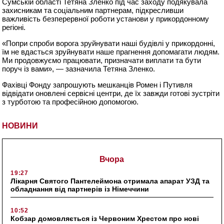
Сумській області Тетяна Зленко під час заходу подякувала
захисникам та соціальним партнерам, підкресливши
важливість безперервної роботи установи у прикордонному
регіоні.
«Попри спроби ворога зруйнувати наші будівлі у прикордонні,
їм не вдасться зруйнувати наше прагнення допомагати людям.
Ми продовжуємо працювати, призначати виплати та бути
поруч із вами», — зазначила Тетяна Зленко.
Фахівці Фонду запрошують мешканців Ромен і Путивля
відвідати оновлені сервісні центри, де їх завжди готові зустріти
з турботою та професійною допомогою.
НОВИНИ
Вчора
19:27
Лікарня Святого Пантелеймона отримала апарат УЗД та
обладнання від партнерів із Німеччини
10:52
Кобзар домовляється із Червоним Хрестом про нові