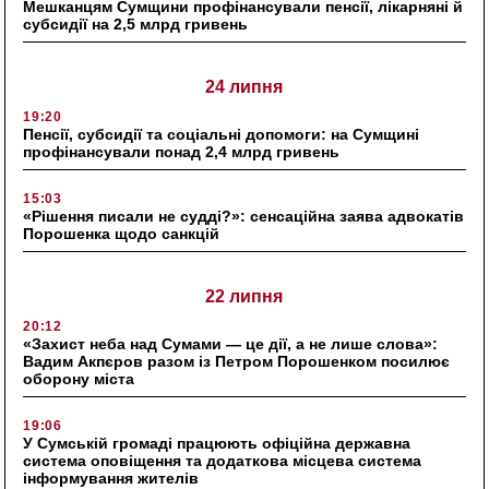
Мешканцям Сумщини профінансували пенсії, лікарняні й
субсидії на 2,5 млрд гривень
24 липня
19:20
Пенсії, субсидії та соціальні допомоги: на Сумщині
профінансували понад 2,4 млрд гривень
15:03
«Рішення писали не судді?»: сенсаційна заява адвокатів
Порошенка щодо санкцій
22 липня
20:12
«Захист неба над Сумами — це дії, а не лише слова»:
Вадим Акпєров разом із Петром Порошенком посилює
оборону міста
19:06
У Сумській громаді працюють офіційна державна
система оповіщення та додаткова місцева система
інформування жителів