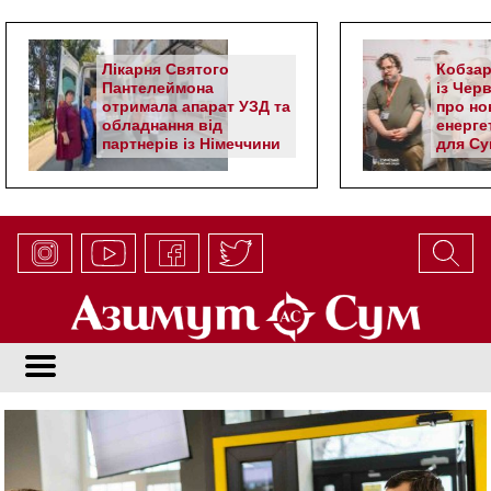
Лікарня Святого
Кобзар
Пантелеймона
із Чер
отримала апарат УЗД та
про но
обладнання від
енерге
партнерів із Німеччини
для Су