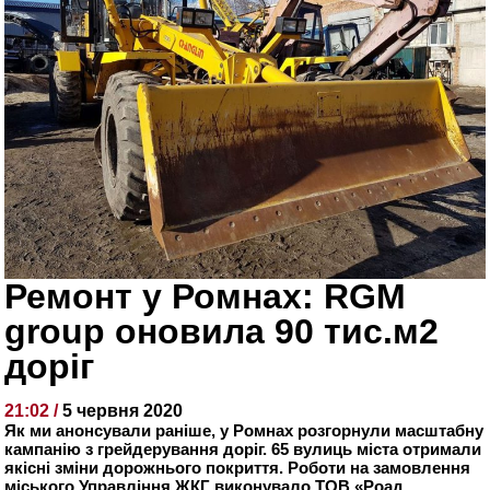
Ремонт у Ромнах: RGM
group оновила 90 тис.м2
доріг
21:02 /
5 червня 2020
Як ми анонсували раніше, у Ромнах розгорнули масштабну
кампанію з грейдерування доріг. 65 вулиць міста отримали
якісні зміни дорожнього покриття. Роботи на замовлення
міського Управління ЖКГ виконувало ТОВ «Роад