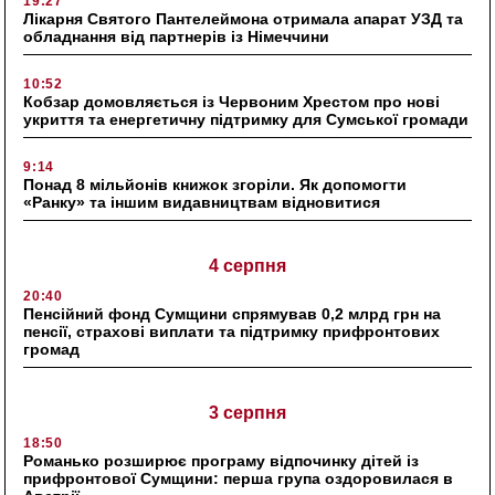
19:27
Лікарня Святого Пантелеймона отримала апарат УЗД та
обладнання від партнерів із Німеччини
10:52
Кобзар домовляється із Червоним Хрестом про нові
укриття та енергетичну підтримку для Сумської громади
9:14
Понад 8 мільйонів книжок згоріли. Як допомогти
«Ранку» та іншим видавництвам відновитися
4 серпня
20:40
Пенсійний фонд Сумщини спрямував 0,2 млрд грн на
пенсії, страхові виплати та підтримку прифронтових
громад
3 серпня
18:50
Романько розширює програму відпочинку дітей із
прифронтової Сумщини: перша група оздоровилася в