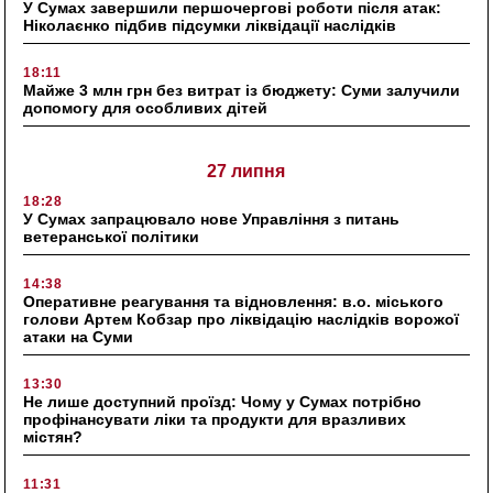
У Сумах завершили першочергові роботи після атак:
Ніколаєнко підбив підсумки ліквідації наслідків
18:11
Майже 3 млн грн без витрат із бюджету: Суми залучили
допомогу для особливих дітей
27 липня
18:28
У Сумах запрацювало нове Управління з питань
ветеранської політики
14:38
Оперативне реагування та відновлення: в.о. міського
голови Артем Кобзар про ліквідацію наслідків ворожої
атаки на Суми
13:30
Не лише доступний проїзд: Чому у Сумах потрібно
профінансувати ліки та продукти для вразливих
містян?
11:31