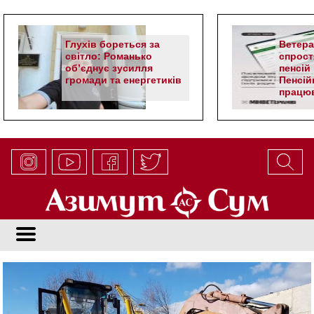
Глухів бореться за
Ветер
світло: Романько
спрост
об’єднує зусилля
пенсій 
громади та енергетиків
Пенсій
працюв
алгор