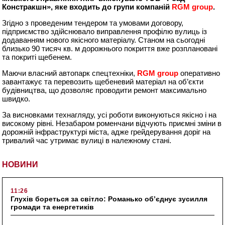
Констракшн», яке входить до групи компаній
RGM group
.
Згідно з проведеним тендером та умовами договору,
підприємство здійснювало виправлення профілю вулиць із
додаванням нового якісного матеріалу. Станом на сьогодні
близько 90 тисяч кв. м дорожнього покриття вже розплановані
та покриті щебенем.
Маючи власний автопарк спецтехніки,
RGM group
оперативно
завантажує та перевозить щебеневий матеріал на об’єкти
будівництва, що дозволяє проводити ремонт максимально
швидко.
За висновками технагляду, усі роботи виконуються якісно і на
високому рівні. Незабаром роменчани відчують приємні зміни в
дорожній інфраструктурі міста, адже грейдерування доріг на
тривалий час утримає вулиці в належному стані.
НОВИНИ
11:26
Глухів бореться за світло: Романько об’єднує зусилля
громади та енергетиків