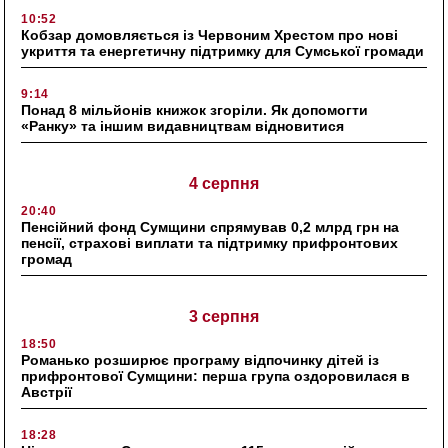
10:52
Кобзар домовляється із Червоним Хрестом про нові
укриття та енергетичну підтримку для Сумської громади
9:14
Понад 8 мільйонів книжок згоріли. Як допомогти
«Ранку» та іншим видавництвам відновитися
4 серпня
20:40
Пенсійний фонд Сумщини спрямував 0,2 млрд грн на
пенсії, страхові виплати та підтримку прифронтових
громад
3 серпня
18:50
Романько розширює програму відпочинку дітей із
прифронтової Сумщини: перша група оздоровилася в
Австрії
18:28