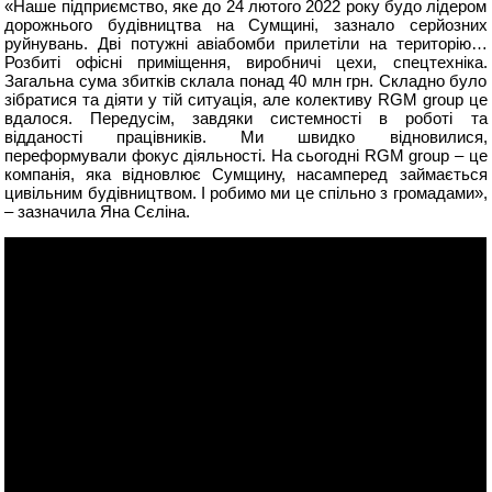
«Наше підприємство, яке до 24 лютого 2022 року будо лідером
дорожнього будівництва на Сумщині, зазнало серйозних
руйнувань. Дві потужні авіабомби прилетіли на територію…
Розбиті офісні приміщення, виробничі цехи, спецтехніка.
Загальна сума збитків склала понад 40 млн грн. Складно було
зібратися та діяти у тій ситуація, але колективу RGM group це
вдалося. Передусім, завдяки системності в роботі та
відданості працівників. Ми швидко відновилися,
переформували фокус діяльності. На сьогодні RGM group – це
компанія, яка відновлює Сумщину, насамперед займається
цивільним будівництвом. І робимо ми це спільно з громадами»,
– зазначила Яна Сєліна.