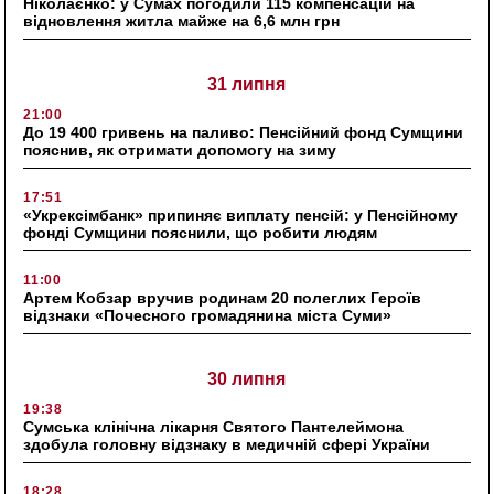
Ніколаєнко: у Сумах погодили 115 компенсацій на
відновлення житла майже на 6,6 млн грн
31 липня
21:00
До 19 400 гривень на паливо: Пенсійний фонд Сумщини
пояснив, як отримати допомогу на зиму
17:51
«Укрексімбанк» припиняє виплату пенсій: у Пенсійному
фонді Сумщини пояснили, що робити людям
11:00
Артем Кобзар вручив родинам 20 полеглих Героїв
відзнаки «Почесного громадянина міста Суми»
30 липня
19:38
Сумська клінічна лікарня Святого Пантелеймона
здобула головну відзнаку в медичній сфері України
18:28