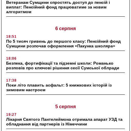
Ветеранам Сумщини спростять доступ до пенсій і
виплат: Пенсійний фонд працюватиме за новим
алгоритмом
6 серпня
18:51
По 5 тисяч гривень до першого класу: Пенсійний фонд
Сумщини розпочав оформлення «Пакунка школяра»
18:06
Безпека, фортифікації та підземні школи: Романько
розповів про ключові рішення сесії Сумської облради
17:38
Поки літо плавить асфальт: 5 книжкових історій із
зимовим настроєм
5 серпня
19:27
Лікарня Святого Пантелеймона отримала апарат УЗД та
обладнання від партнерів із Німеччини