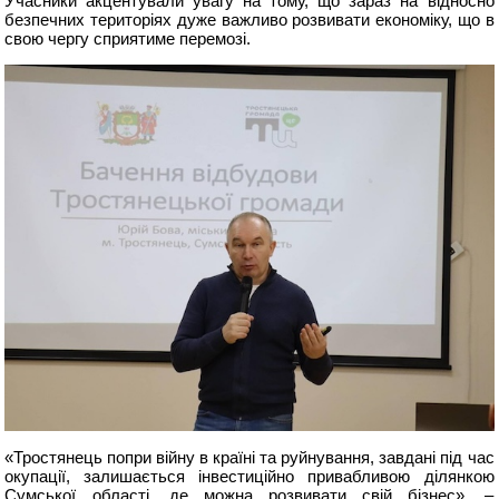
Учасники акцентували увагу на тому, що зараз на відносно
безпечних територіях дуже важливо розвивати економіку, що в
свою чергу сприятиме перемозі.
«Тростянець попри війну в країні та руйнування, завдані під час
окупації, залишається інвестиційно привабливою ділянкою
Сумської області, де можна розвивати свій бізнес», –