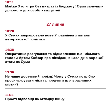
18:11
Майже 3 млн грн без витрат із бюджету: Суми залучили
допомогу для особливих дітей
27 липня
18:28
У Сумах запрацювало нове Управління з питань
ветеранської політики
14:38
Оперативне реагування та відновлення: в.о. міського
голови Артем Кобзар про ліквідацію наслідків ворожої
атаки на Суми
13:30
Не лише доступний проїзд: Чому у Сумах потрібно
профінансувати ліки та продукти для вразливих
містян?
11:31
Прості відповіді на складну війну