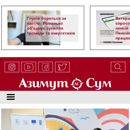
Глухів бореться за
Ветер
світло: Романько
спрост
об’єднує зусилля
пенсій 
громади та енергетиків
Пенсій
працюв
алгор