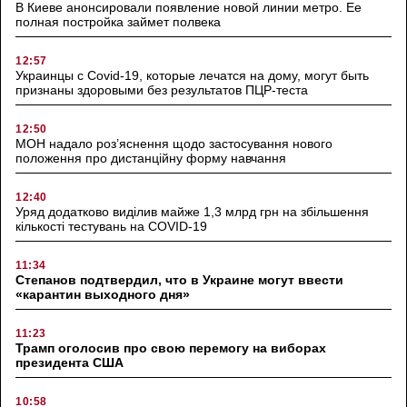
В Киеве анонсировали появление новой линии метро. Ее
полная постройка займет полвека
12:57
Украинцы с Covid-19, которые лечатся на дому, могут быть
признаны здоровыми без результатов ПЦР-теста
12:50
МОН надало роз’яснення щодо застосування нового
положення про дистанційну форму навчання
12:40
Уряд додатково виділив майже 1,3 млрд грн на збільшення
кількості тестувань на COVID-19
11:34
Степанов подтвердил, что в Украине могут ввести
«карантин выходного дня»
11:23
Трамп оголосив про свою перемогу на виборах
президента США
10:58