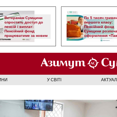
Ветеранам Сумщини
По 5 тисяч гриве
спростять доступ до
першого класу:
пенсій і виплат:
Пенсійний фонд
Пенсійний фонд
Сумщини розпоч
працюватиме за новим
оформлення «Пак
алгоритмом
школяра»
ИНИ
У СВІТІ
АКТУА