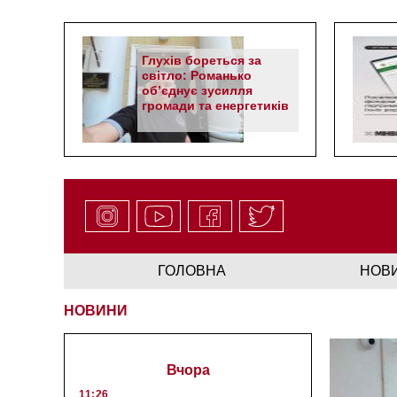
Глухів бореться за
світло: Романько
об’єднує зусилля
громади та енергетиків
ГОЛОВНА
НОВ
НОВИНИ
Вчора
11:26