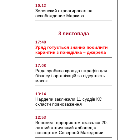
10:12
Зеленский отреагировал на
освобождение Маркива
3 листопада
17:48
Уряд готується значно посилити
карантин з понеділка – джерела
17:08
Рада зробила крок до штрафів для
бізнесу і організацій за відсутність
масок
13:14
Нардепи закликали 11 суддів КС
скласти повноваження
12:53
Венским террористом оказался 20-
летний этнический албанец с
паспортом Северной Македонии