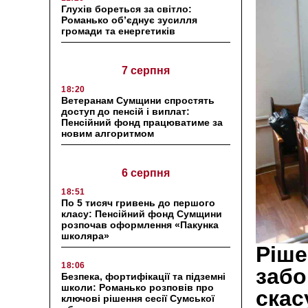
Глухів бореться за світло:
Романько об’єднує зусилля
громади та енергетиків
7 серпня
18:20
Ветеранам Сумщини спростять
доступ до пенсій і виплат:
Пенсійний фонд працюватиме за
новим алгоритмом
6 серпня
18:51
По 5 тисяч гривень до першого
класу: Пенсійний фонд Сумщини
розпочав оформлення «Пакунка
школяра»
Ріше
18:06
забо
Безпека, фортифікації та підземні
школи: Романько розповів про
скас
ключові рішення сесії Сумської