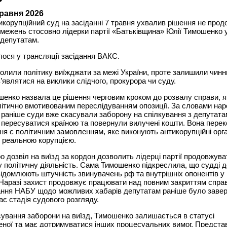
травня 2026
корупційний суд на засіданні 7 травня ухвалив рішення не про
межень стосовно лідерки партії «Батьківщина» Юлії Тимошенко у
 депутатам.
ося у трансляції засідання ВАКС.
олили політику виїжджати за межі України, проте залишили чин
з’являтися на виклики слідчого, прокурора чи суду.
енко назвала це рішення черговим кроком до розвалу справи, я
ітично вмотивованим переслідуванням опозиції. За словами нар
 раніше суди вже скасували заборону на спілкування з депутата
пересуватися країною та повернули вилучені кошти. Вона перек
я є політичним замовленням, яке виконують антикорупційні орга
 реальною корупцією.
о дозвіл на виїзд за кордон дозволить лідерці партії продовжува
 політичну діяльність. Сама Тимошенко підкреслила, що судді д
ідомлюють штучність звинувачень рф та внутрішніх опонентів у
Наразі захист продовжує працювати над повним закриттям спра
ання НАБУ щодо можливих хабарів депутатам раніше було завер
ає стадія судового розгляду.
ування заборони на виїзд, Тимошенко залишається в статусі
ної та має дотримуватися інших процесуальних вимог. Предста