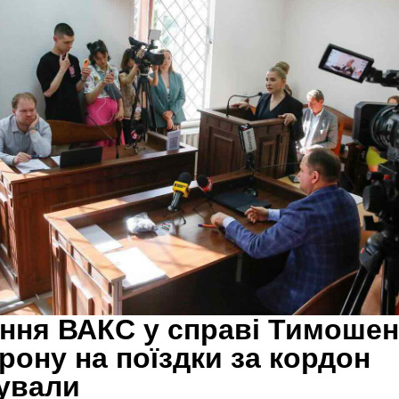
ння ВАКС у справі Тимошен
рону на поїздки за кордон
ували