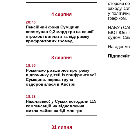
сторони об
заходу. Си
у політичн
4 серпня
графіком.
20:40
Пенсійний фонд Сумщини
НАБУ і САП
спрямував 0,2 млрд грн на пенсії,
БЮТ Юлії Т
страхові виплати та підтримку
судом. Сам
прифронтових громад
Нагадаємо,
Підписуйт
3 серпня
18:50
Романько розширює програму
відпочинку дітей із прифронтової
Сумщини: перша група
оздоровилася в Австрії
18:28
Ніколаєнко: у Сумах погодили 115
компенсацій на відновлення
житла майже на 6,6 млн грн
31 липня