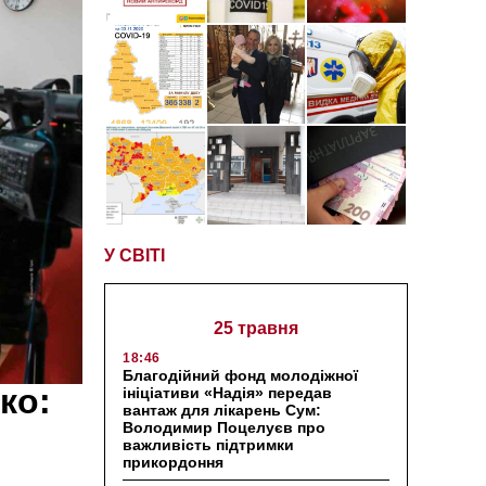
У СВІТІ
25 травня
18:46
Благодійний фонд молодіжної
ко:
ініціативи «Надія» передав
вантаж для лікарень Сум:
Володимир Поцелуєв про
важливість підтримки
прикордоння