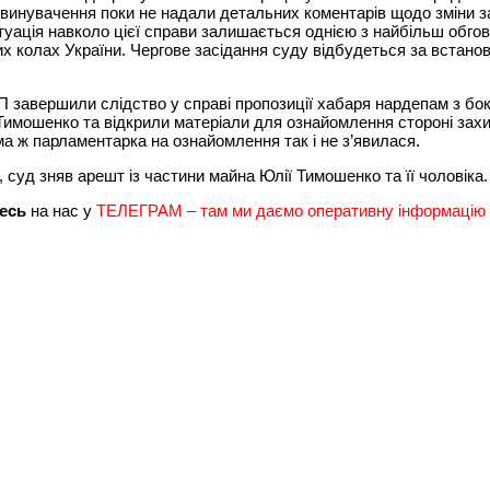
винувачення поки не надали детальних коментарів щодо зміни з
туація навколо цієї справи залишається однією з найбільш обг
их колах України. Чергове засідання суду відбудеться за встан
 завершили слідство у справі пропозиції хабаря нардепам з бок
имошенко та відкрили матеріали для ознайомлення стороні зах
а ж парламентарка на ознайомлення так і не з’явилася.
 суд зняв арешт із частини майна Юлії Тимошенко та її чоловіка.
есь
на нас у
ТЕЛЕГРАМ – там ми даємо оперативну інформацію