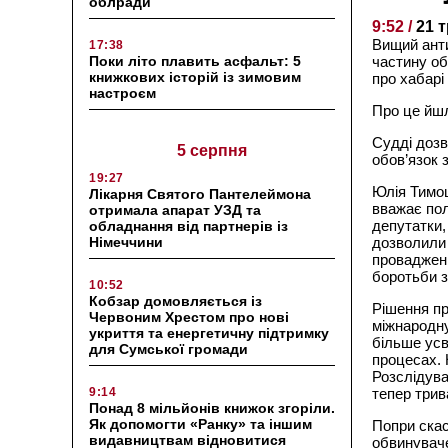
облради
9:52 /
21 
Вищий анти
17:38
Поки літо плавить асфальт: 5
частину об
книжкових історій із зимовим
про хабарі
настроєм
Про це йшл
Судді дозв
5 серпня
обов’язок 
19:27
Юлія Тимош
Лікарня Святого Пантелеймона
вважає пол
отримала апарат УЗД та
депутатки,
обладнання від партнерів із
Німеччини
дозволили 
провадженн
боротьби з
10:52
Кобзар домовляється із
Рішення пр
Червоним Хрестом про нові
міжнародну
укриття та енергетичну підтримку
більше усв
для Сумської громади
процесах. 
Розслідув
9:14
тепер трив
Понад 8 мільйонів книжок згоріли.
Як допомогти «Ранку» та іншим
Попри скас
видавництвам відновитися
обвинуваче