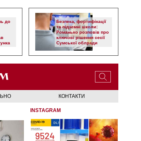
нь до
Безпека, фортифікації
та підземні школи:
Романько розповів про
ав
ключові рішення сесії
унка
Сумської облради
ЛЬНО
КОНТАКТИ
INSTAGRAM