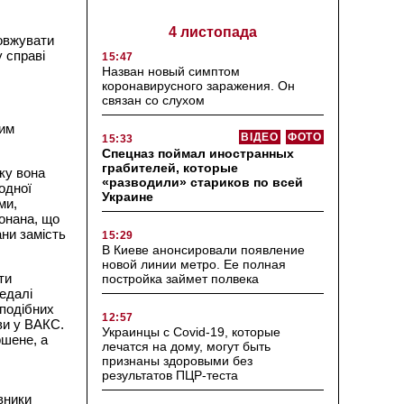
4 листопада
довжувати
 справі
15:47
Назван новый симптом
коронавирусного заражения. Он
связан со слухом
ним
ВІДЕО
ФОТО
15:33
Спецназ поймал иностранных
грабителей, которые
ку вона
«разводили» стариков по всей
одної
Украине
ми,
онана, що
ни замість
15:29
В Киеве анонсировали появление
новой линии метро. Ее полная
ти
постройка займет полвека
едалі
 подібних
12:57
ви у ВАКС.
Украинцы с Covid-19, которые
шене, а
лечатся на дому, могут быть
признаны здоровыми без
результатов ПЦР-теста
вники