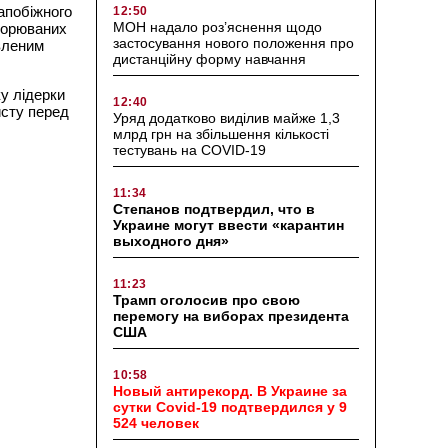
апобіжного
12:50
МОН надало роз’яснення щодо
оворюваних
застосування нового положення про
овленим
дистанційну форму навчання
у лідерки
12:40
исту перед
Уряд додатково виділив майже 1,3
млрд грн на збільшення кількості
тестувань на COVID-19
11:34
Степанов подтвердил, что в
Украине могут ввести «карантин
выходного дня»
11:23
Трамп оголосив про свою
перемогу на виборах президента
США
10:58
Новый антирекорд. В Украине за
сутки Covid-19 подтвердился у 9
524 человек