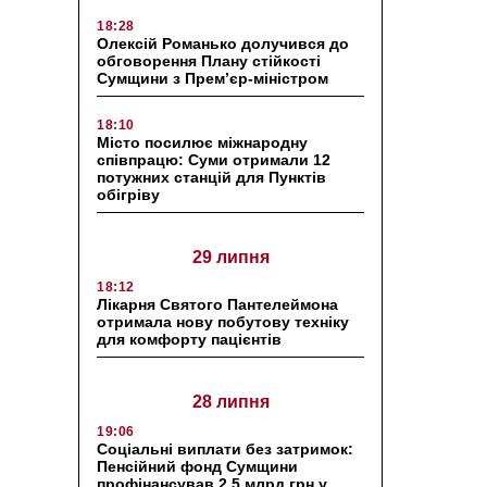
18:28
Олексій Романько долучився до
обговорення Плану стійкості
Сумщини з Прем’єр-міністром
18:10
Місто посилює міжнародну
співпрацю: Суми отримали 12
потужних станцій для Пунктів
обігріву
29 липня
18:12
Лікарня Святого Пантелеймона
отримала нову побутову техніку
для комфорту пацієнтів
28 липня
19:06
Соціальні виплати без затримок:
Пенсійний фонд Сумщини
профінансував 2,5 млрд грн у