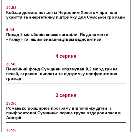
10:52
Кобзар домовляється із Червоним Хрестом про нові
укриття та енергетичну підтримку для Сумської громади
9:14
Понад 8 мільйонів книжок згоріли. Як допомогти
«Ранку» та іншим видавництвам відновитися
4 серпня
20:40
Пенсійний фонд Сумщини спрямував 0,2 млрд грн на
пенсії, страхові виплати та підтримку прифронтових
громад
3 серпня
18:50
Романько розширює програму відпочинку дітей із
прифронтової Сумщини: перша група оздоровилася в
Австрії
18:28