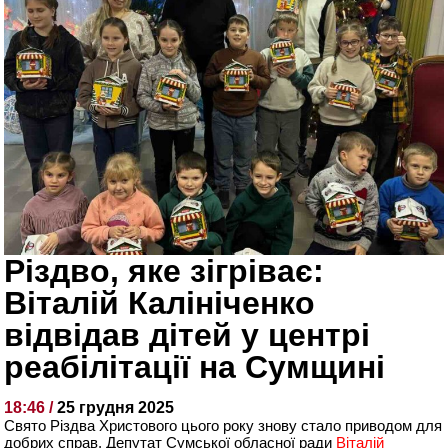
Різдво, яке зігріває:
Віталій Калініченко
відвідав дітей у центрі
реабілітації на Сумщині
18:46 /
25 грудня 2025
Свято Різдва Христового цього року знову стало приводом для
добрих справ. Депутат Сумської обласної ради
Віталій