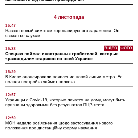
4 листопада
15:47
Назван новый симптом коронавирусного заражения. Он
связан со слухом
ВІДЕО
ФОТО
15:33
Спецназ поймал иностранных грабителей, которые
«разводили» стариков по всей Украине
15:29
В Киеве анонсировали появление новой линии метро. Ее
полная постройка займет полвека
12:57
Украинцы с Covid-19, которые лечатся на дому, могут быть
признаны здоровыми без результатов ПЦР-теста
12:50
МОН надало роз’яснення щодо застосування нового
положення про дистанційну форму навчання