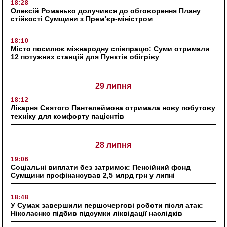
18:28
Олексій Романько долучився до обговорення Плану
стійкості Сумщини з Прем’єр-міністром
18:10
Місто посилює міжнародну співпрацю: Суми отримали
12 потужних станцій для Пунктів обігріву
29 липня
18:12
Лікарня Святого Пантелеймона отримала нову побутову
техніку для комфорту пацієнтів
28 липня
19:06
Соціальні виплати без затримок: Пенсійний фонд
Сумщини профінансував 2,5 млрд грн у липні
18:48
У Сумах завершили першочергові роботи після атак:
Ніколаєнко підбив підсумки ліквідації наслідків