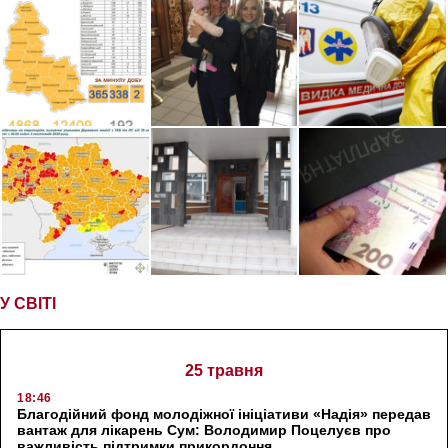
У СВІТІ
25 травня
18:46
Благодійний фонд молодіжної ініціативи «Надія» передав
вантаж для лікарень Сум: Володимир Поцелуєв про
важливість підтримки прикордоння