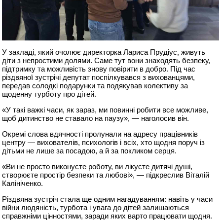
У закладі, який очолює директорка Лариса Прудіус, живуть
діти з непростими долями. Саме тут вони знаходять безпеку,
підтримку та можливість знову повірити в добро. Під час
різдвяної зустрічі депутат поспілкувався з вихованцями,
передав солодкі подарунки та подякував колективу за
щоденну турботу про дітей.
«У такі важкі часи, як зараз, ми повинні робити все можливе,
щоб дитинство не ставало на паузу», — наголосив він.
Окремі слова вдячності пролунали на адресу працівників
центру — вихователів, психологів і всіх, хто щодня поруч із
дітьми не лише за посадою, а й за покликом серця.
«Ви не просто виконуєте роботу, ви лікуєте дитячі душі,
створюєте простір безпеки та любові», — підкреслив Віталій
Калініченко.
Різдвяна зустріч стала ще одним нагадуванням: навіть у часи
війни людяність, турбота і увага до дітей залишаються
справжніми цінностями, заради яких варто працювати щодня.