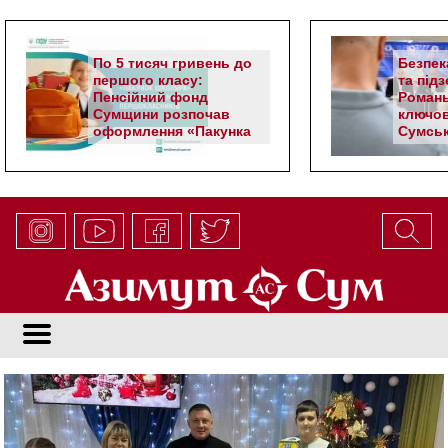
По 5 тисяч гривень до
Безпек
першого класу:
та під
Пенсійний фонд
Романь
Сумщини розпочав
ключов
оформлення «Пакунка
Сумськ
школяра»