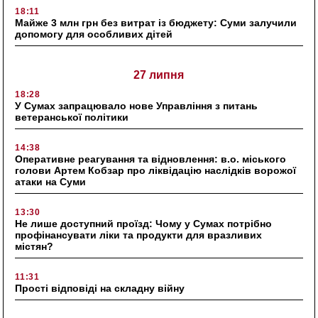
18:11
Майже 3 млн грн без витрат із бюджету: Суми залучили
допомогу для особливих дітей
27 липня
18:28
У Сумах запрацювало нове Управління з питань
ветеранської політики
14:38
Оперативне реагування та відновлення: в.о. міського
голови Артем Кобзар про ліквідацію наслідків ворожої
атаки на Суми
13:30
Не лише доступний проїзд: Чому у Сумах потрібно
профінансувати ліки та продукти для вразливих
містян?
11:31
Прості відповіді на складну війну