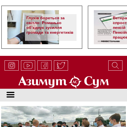
Глухів бореться за
Ветер
світло: Романько
спрост
об’єднує зусилля
пенсій 
громади та енергетиків
Пенсій
працюв
алгор