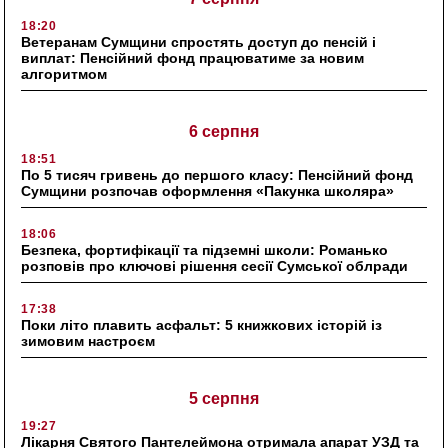
18:20
Ветеранам Сумщини спростять доступ до пенсій і
виплат: Пенсійний фонд працюватиме за новим
алгоритмом
6 серпня
18:51
По 5 тисяч гривень до першого класу: Пенсійний фонд
Сумщини розпочав оформлення «Пакунка школяра»
18:06
Безпека, фортифікації та підземні школи: Романько
розповів про ключові рішення сесії Сумської облради
17:38
Поки літо плавить асфальт: 5 книжкових історій із
зимовим настроєм
5 серпня
19:27
Лікарня Святого Пантелеймона отримала апарат УЗД та