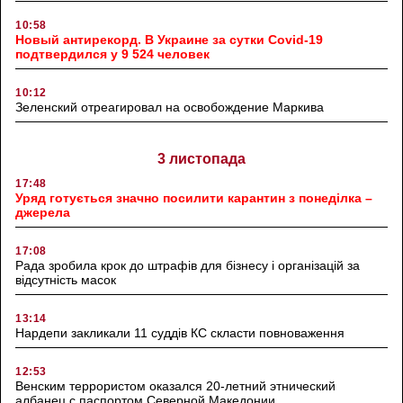
10:58
Новый антирекорд. В Украине за сутки Covid-19
подтвердился у 9 524 человек
10:12
Зеленский отреагировал на освобождение Маркива
3 листопада
17:48
Уряд готується значно посилити карантин з понеділка –
джерела
17:08
Рада зробила крок до штрафів для бізнесу і організацій за
відсутність масок
13:14
Нардепи закликали 11 суддів КС скласти повноваження
12:53
Венским террористом оказался 20-летний этнический
албанец с паспортом Северной Македонии