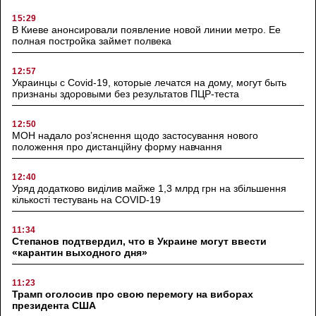
15:29
В Киеве анонсировали появление новой линии метро. Ее
полная постройка займет полвека
12:57
Украинцы с Covid-19, которые лечатся на дому, могут быть
признаны здоровыми без результатов ПЦР-теста
12:50
МОН надало роз’яснення щодо застосування нового
положення про дистанційну форму навчання
12:40
Уряд додатково виділив майже 1,3 млрд грн на збільшення
кількості тестувань на COVID-19
11:34
Степанов подтвердил, что в Украине могут ввести
«карантин выходного дня»
11:23
Трамп оголосив про свою перемогу на виборах
президента США