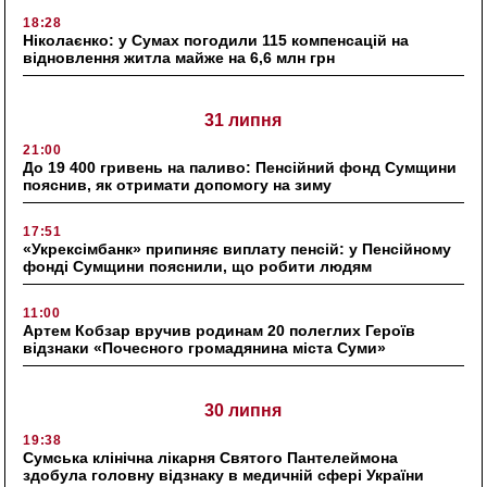
18:28
Ніколаєнко: у Сумах погодили 115 компенсацій на
відновлення житла майже на 6,6 млн грн
31 липня
21:00
До 19 400 гривень на паливо: Пенсійний фонд Сумщини
пояснив, як отримати допомогу на зиму
17:51
«Укрексімбанк» припиняє виплату пенсій: у Пенсійному
фонді Сумщини пояснили, що робити людям
11:00
Артем Кобзар вручив родинам 20 полеглих Героїв
відзнаки «Почесного громадянина міста Суми»
30 липня
19:38
Сумська клінічна лікарня Святого Пантелеймона
здобула головну відзнаку в медичній сфері України