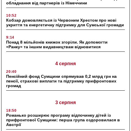
обладнання від партнерів із Німеччини
10:52
Кобзар домовляється із Червоним Хрестом про нові
укриття та енергетичну підтримку для Сумської громади
9:14
Понад 8 мільйонів книжок згоріли. Як допомогти
«Ранку» та іншим видавництвам відновитися
4 серпня
20:40
Пенсійний фонд Сумщини спрямував 0,2 млрд грн на
пенсії, страхові виплати та підтримку прифронтових
громад
3 серпня
18:50
Романько розширює програму відпочинку дітей із
прифронтової Сумщини: перша група оздоровилася в
Австрії