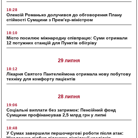
18:28
Олексій Романько долучився до обговорення Плану
стійкості Сумщини з Прем’єр-міністром
18:10
Місто посилює міжнародну співпрацю: Суми отримали
12 потужних станцій для Пунктів обігріву
29 липня
18:12
Лікарня Святого Пантелеймона отримала нову побутову
техніку для комфорту пацієнтів
28 липня
19:06
Соціальні виплати без затримок: Пенсійний фонд
Сумщини профінансував 2,5 млрд грн у липні
18:48
У Сумах завершили першочергові роботи після атак:
Ніколаєнко підбив підсумки ліквідації наслідків