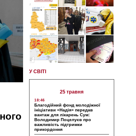
У СВІТІ
25 травня
18:46
Благодійний фонд молодіжної
ініціативи «Надія» передав
ного
вантаж для лікарень Сум:
Володимир Поцелуєв про
важливість підтримки
прикордоння