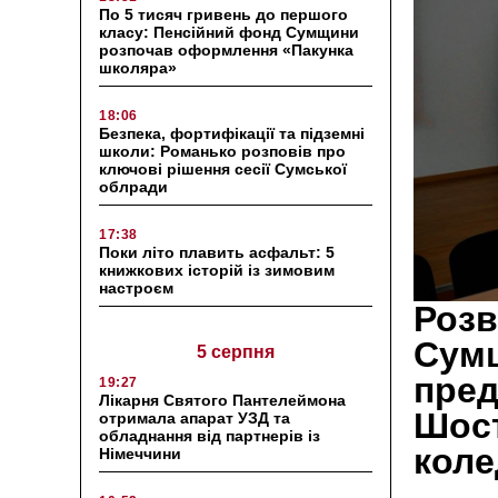
По 5 тисяч гривень до першого
класу: Пенсійний фонд Сумщини
розпочав оформлення «Пакунка
школяра»
18:06
Безпека, фортифікації та підземні
школи: Романько розповів про
ключові рішення сесії Сумської
облради
17:38
Поки літо плавить асфальт: 5
книжкових історій із зимовим
настроєм
Розв
Сумщ
5 серпня
пред
19:27
Лікарня Святого Пантелеймона
Шост
отримала апарат УЗД та
обладнання від партнерів із
кол
Німеччини