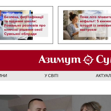
Безпека, фортифікації
Поки літо плавит
та підземні школи:
асфальт: 5 книжк
Романько розповів про
історій із зимови
ключові рішення сесії
настроєм
Сумської облради
ИНИ
У СВІТІ
АКТУА