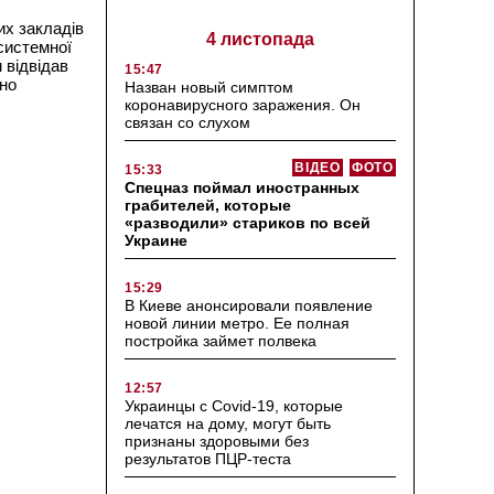
их закладів
4 листопада
системної
 відвідав
15:47
но
Назван новый симптом
коронавирусного заражения. Он
связан со слухом
ВІДЕО
ФОТО
15:33
Спецназ поймал иностранных
грабителей, которые
«разводили» стариков по всей
Украине
15:29
В Киеве анонсировали появление
новой линии метро. Ее полная
постройка займет полвека
12:57
Украинцы с Covid-19, которые
лечатся на дому, могут быть
признаны здоровыми без
результатов ПЦР-теста