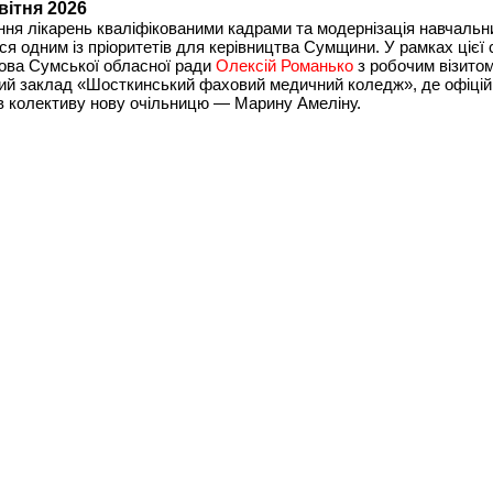
квітня 2026
ня лікарень кваліфікованими кадрами та модернізація навчальн
я одним із пріоритетів для керівництва Сумщини. У рамках цієї 
ова Сумської обласної ради
Олексій Романько
з робочим візитом
ий заклад «Шосткинський фаховий медичний коледж», де офіцій
в колективу нову очільницю — Марину Амеліну.