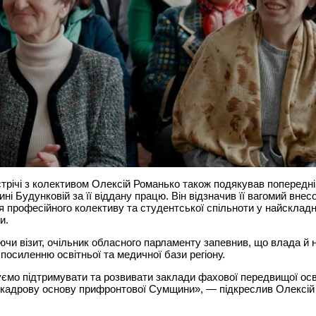
стрічі з колективом Олексій Романько також подякував попередні
ні Будунковій за її віддану працю. Він відзначив її вагомий внес
 професійного колективу та студентської спільноти у найскладн
и.
чи візит, очільник обласного парламенту запевнив, що влада й 
посиленню освітньої та медичної бази регіону.
мо підтримувати та розвивати заклади фахової передвищої осві
кадрову основу прифронтової Сумщини», — підкреслив Олексій