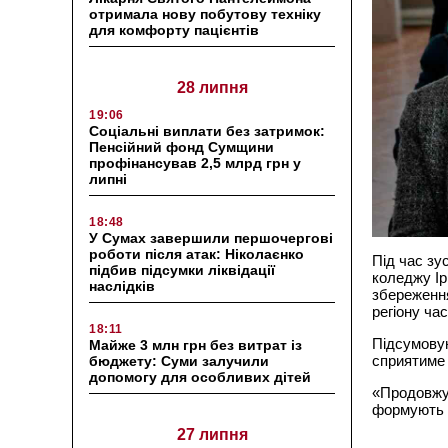
отримала нову побутову техніку
для комфорту пацієнтів
28 липня
19:06
Соціальні виплати без затримок:
Пенсійний фонд Сумщини
профінансував 2,5 млрд грн у
липні
18:48
У Сумах завершили першочергові
роботи після атак: Ніколаєнко
Під час зу
підбив підсумки ліквідації
коледжу Іри
наслідків
збереження
регіону час
18:11
Підсумовую
Майже 3 млн грн без витрат із
сприятиме 
бюджету: Суми залучили
допомогу для особливих дітей
«Продовжує
формують 
27 липня