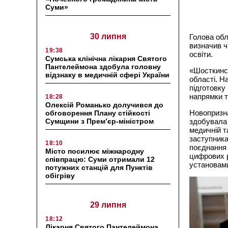
Суми»
30 липня
Голова обл
визначив ч
19:38
освіти.
Сумська клінічна лікарня Святого
Пантелеймона здобула головну
«Шосткинс
відзнаку в медичній сфері України
області. Н
підготовку
напрямки т
18:28
Олексій Романько долучився до
Новопризна
обговорення Плану стійкості
Сумщини з Прем’єр-міністром
здобувала 
медичній т
заступника
18:10
поєднання 
Місто посилює міжнародну
цифрових р
співпрацю: Суми отримали 12
установам
потужних станцій для Пунктів
обігріву
29 липня
18:12
Лікарня Святого Пантелеймона