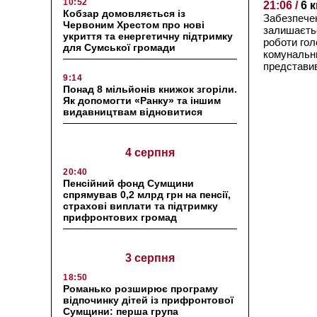
10:52
21:06 /
6 
Кобзар домовляється із
Забезпечен
Червоним Хрестом про нові
залишаєтьс
укриття та енергетичну підтримку
роботи гол
для Сумської громади
комунальн
представи
9:14
Понад 8 мільйонів книжок згоріли.
Як допомогти «Ранку» та іншим
видавництвам відновитися
4 серпня
20:40
Пенсійний фонд Сумщини
спрямував 0,2 млрд грн на пенсії,
страхові виплати та підтримку
прифронтових громад
3 серпня
18:50
Романько розширює програму
відпочинку дітей із прифронтової
Сумщини: перша група