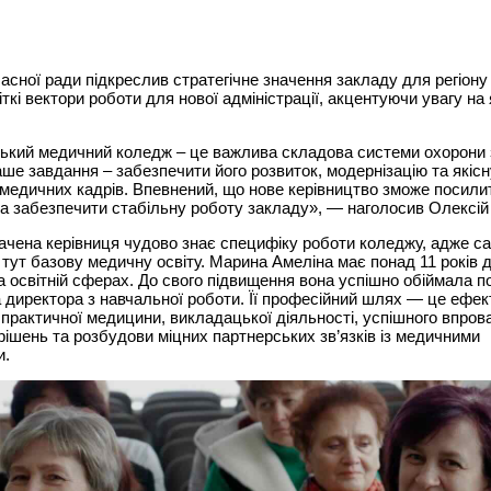
асної ради підкреслив стратегічне значення закладу для регіону
іткі вектори роботи для нової адміністрації, акцентуючи увагу на 
ький медичний коледж – це важлива складова системи охорони 
аше завдання – забезпечити його розвиток, модернізацію та якісн
 медичних кадрів. Впевнений, що нове керівництво зможе посилит
а забезпечити стабільну роботу закладу», — наголосив Олексій
чена керівниця чудово знає специфіку роботи коледжу, адже с
тут базову медичну освіту. Марина Амеліна має понад 11 років д
а освітній сферах. До свого підвищення вона успішно обіймала п
 директора з навчальної роботи. Її професійний шлях — це ефе
практичної медицини, викладацької діяльності, успішного впро
ішень та розбудови міцних партнерських зв’язків із медичними
и.