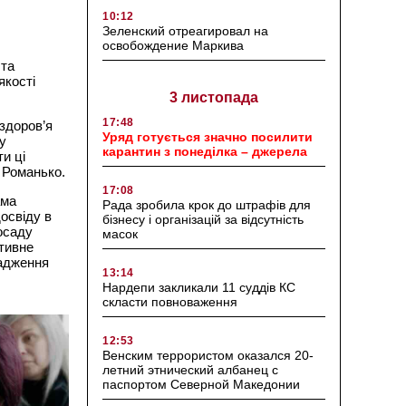
10:12
Зеленский отреагировал на
освобождение Маркива
 та
якості
3 листопада
17:48
здоров’я
Уряд готується значно посилити
у
карантин з понеділка – джерела
и ці
 Романько.
17:08
ама
Рада зробила крок до штрафів для
освіду в
бізнесу і організацій за відсутність
осаду
масок
ктивне
вадження
13:14
Нардепи закликали 11 суддів КС
скласти повноваження
12:53
Венским террористом оказался 20-
летний этнический албанец с
паспортом Северной Македонии