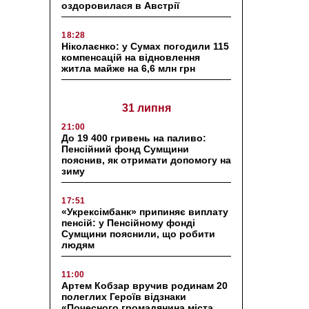
оздоровилася в Австрії
18:28
Ніколаєнко: у Сумах погодили 115
компенсацій на відновлення
житла майже на 6,6 млн грн
31 липня
21:00
До 19 400 гривень на паливо:
Пенсійний фонд Сумщини
пояснив, як отримати допомогу на
зиму
17:51
«Укрексімбанк» припиняє виплату
пенсій: у Пенсійному фонді
Сумщини пояснили, що робити
людям
11:00
Артем Кобзар вручив родинам 20
полеглих Героїв відзнаки
«Почесного громадянина міста