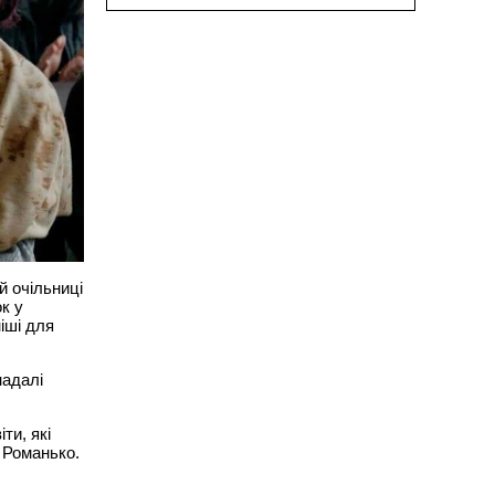
й очільниці
ок у
іші для
надалі
ти, які
 Романько.