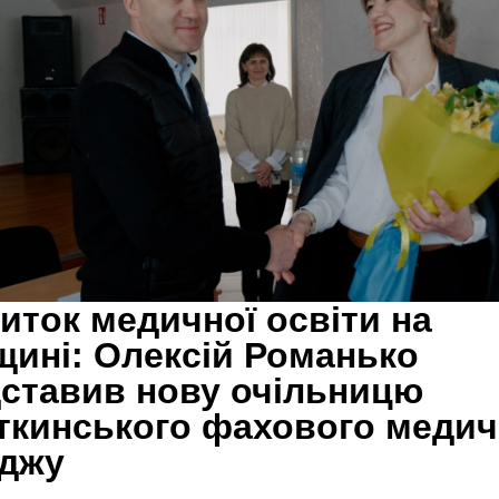
иток медичної освіти на
ині: Олексій Романько
ставив нову очільницю
кинського фахового медич
еджу