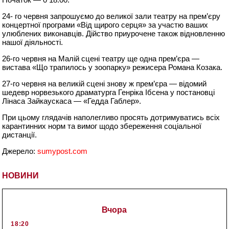
24- го червня запрошуємо до великої зали театру на прем’єру
концертної програми «Від щирого серця» за участю ваших
улюблених виконавців. Дійство приурочене також відновленню
нашої діяльності.
26-го червня на Малій сцені театру ще одна прем’єра —
вистава «Що трапилось у зоопарку» режисера Романа Козака.
27-го червня на великій сцені знову ж прем’єра — відомий
шедевр норвезького драматурга Генріка Ібсена у постановці
Лінаса Зайкаускаса — «Гедда Габлер».
При цьому глядачів наполегливо просять дотримуватись всіх
карантинних норм та вимог щодо збереження соціальної
дистанції.
Джерело:
sumypost.com
НОВИНИ
Вчора
18:20