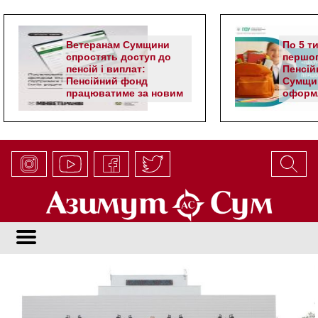
Ветеранам Сумщини
По 5 т
спростять доступ до
першог
пенсій і виплат:
Пенсій
Пенсійний фонд
Сумщи
працюватиме за новим
оформл
алгоритмом
школя