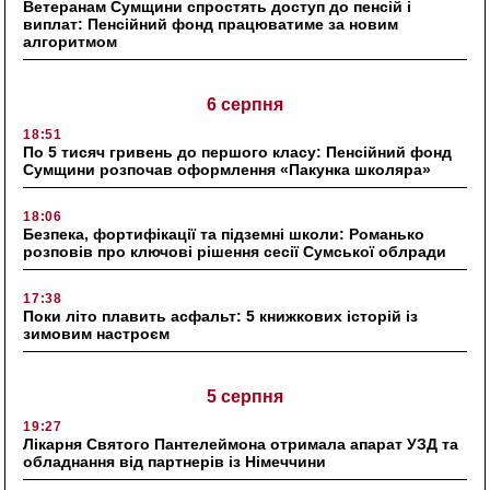
Ветеранам Сумщини спростять доступ до пенсій і
виплат: Пенсійний фонд працюватиме за новим
алгоритмом
6 серпня
18:51
По 5 тисяч гривень до першого класу: Пенсійний фонд
Сумщини розпочав оформлення «Пакунка школяра»
18:06
Безпека, фортифікації та підземні школи: Романько
розповів про ключові рішення сесії Сумської облради
17:38
Поки літо плавить асфальт: 5 книжкових історій із
зимовим настроєм
5 серпня
19:27
Лікарня Святого Пантелеймона отримала апарат УЗД та
обладнання від партнерів із Німеччини