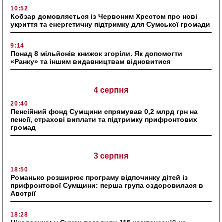
10:52
Кобзар домовляється із Червоним Хрестом про нові
укриття та енергетичну підтримку для Сумської громади
9:14
Понад 8 мільйонів книжок згоріли. Як допомогти
«Ранку» та іншим видавництвам відновитися
4 серпня
20:40
Пенсійний фонд Сумщини спрямував 0,2 млрд грн на
пенсії, страхові виплати та підтримку прифронтових
громад
3 серпня
18:50
Романько розширює програму відпочинку дітей із
прифронтової Сумщини: перша група оздоровилася в
Австрії
18:28