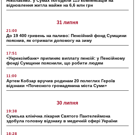
Ніколаєнко: у Сумах погодили 115 компенсацій на
відновлення житла майже на 6,6 млн грн
31 липня
21:00
До 19 400 гривень на паливо: Пенсійний фонд Сумщини
пояснив, як отримати допомогу на зиму
17:51
«Укрексімбанк» припиняє виплату пенсій: у Пенсійному
фонді Сумщини пояснили, що робити людям
11:00
Артем Кобзар вручив родинам 20 полеглих Героїв
відзнаки «Почесного громадянина міста Суми»
30 липня
19:38
Сумська клінічна лікарня Святого Пантелеймона
здобула головну відзнаку в медичній сфері України
18:28