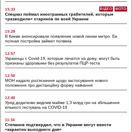
ВІДЕО
ФОТО
15:33
Спецназ поймал иностранных грабителей, которые
«разводили» стариков по всей Украине
15:29
В Киеве анонсировали появление новой линии метро. Ее
полная постройка займет полвека
12:57
Украинцы с Covid-19, которые лечатся на дому, могут быть
признаны здоровыми без результатов ПЦР-теста
12:50
МОН надало роз’яснення щодо застосування нового
положення про дистанційну форму навчання
12:40
Уряд додатково виділив майже 1,3 млрд грн на збільшення
кількості тестувань на COVID-19
11:34
Степанов подтвердил, что в Украине могут ввести
«карантин выходного дня»