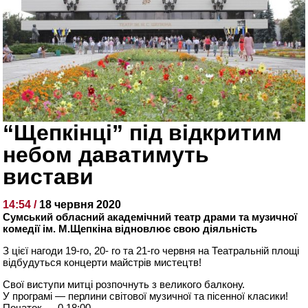
“Щепкінці” під відкритим
небом даватимуть
вистави
14:54 /
18 червня 2020
Сумський обласний академічний театр драми та музичної
комедії ім. М.Щепкіна відновлює свою діяльність
З цієї нагоди 19-го, 20- го та 21-го червня на Театральній площі
відбудуться концерти майстрів мистецтв!
Свої виступи митці розпочнуть з великого балкону.
У програмі — перлини світової музичної та пісенної класики!
Початок — 0 18:00.