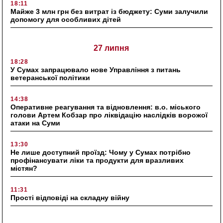
18:11
Майже 3 млн грн без витрат із бюджету: Суми залучили
допомогу для особливих дітей
27 липня
18:28
У Сумах запрацювало нове Управління з питань
ветеранської політики
14:38
Оперативне реагування та відновлення: в.о. міського
голови Артем Кобзар про ліквідацію наслідків ворожої
атаки на Суми
13:30
Не лише доступний проїзд: Чому у Сумах потрібно
профінансувати ліки та продукти для вразливих
містян?
11:31
Прості відповіді на складну війну