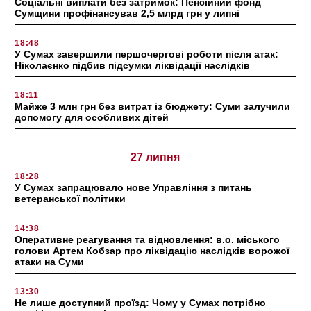
Соціальні виплати без затримок: Пенсійний фонд
Сумщини профінансував 2,5 млрд грн у липні
18:48
У Сумах завершили першочергові роботи після атак:
Ніколаєнко підбив підсумки ліквідації наслідків
18:11
Майже 3 млн грн без витрат із бюджету: Суми залучили
допомогу для особливих дітей
27 липня
18:28
У Сумах запрацювало нове Управління з питань
ветеранської політики
14:38
Оперативне реагування та відновлення: в.о. міського
голови Артем Кобзар про ліквідацію наслідків ворожої
атаки на Суми
13:30
Не лише доступний проїзд: Чому у Сумах потрібно