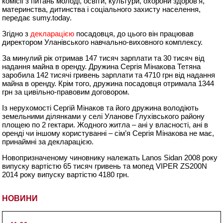
комісії з питань молоді, освіти, культури, охорони здоров’я,
материнства, дитинства і соціального захисту населення,
передає sumy.today.
Згідно з
декларацією
посадовця, до цього він працював
директором Уланівського навчально-виховного комплексу.
За минулий рік отримав 147 тисяч зарплати та 30 тисяч від
надання майна в оренду. Дружина Сергія Мінакова Тетяна
заробила 142 тисячі гривень зарплати та 4710 грн від надання
майна в оренду. Крім того, дружина посадовця отримала 1344
грн за цивільно-правовим договором.
Із нерухомості Сергій Мінаков та його дружина володіють
земельними ділянками у селі Уланове Глухівського району
площею по 2 гектари. Жодного житла – ані у власності, ані в
оренді чи іншому користуванні – сім’я Сергія Мінакова не має,
принаймні за декларацією.
Новопризначеному чиновнику належать Lanos Sidan 2008 року
випуску вартістю 65 тисяч гривень та мопед VIPER ZS200N
2014 року випуску вартістю 4180 грн.
НОВИНИ