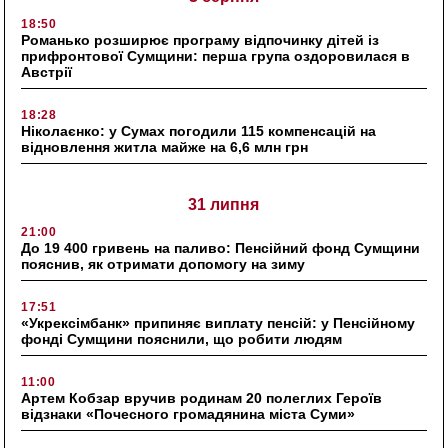
18:50
Романько розширює програму відпочинку дітей із
прифронтової Сумщини: перша група оздоровилася в
Австрії
18:28
Ніколаєнко: у Сумах погодили 115 компенсацій на
відновлення житла майже на 6,6 млн грн
31 липня
21:00
До 19 400 гривень на паливо: Пенсійний фонд Сумщини
пояснив, як отримати допомогу на зиму
17:51
«Укрексімбанк» припиняє виплату пенсій: у Пенсійному
фонді Сумщини пояснили, що робити людям
11:00
Артем Кобзар вручив родинам 20 полеглих Героїв
відзнаки «Почесного громадянина міста Суми»