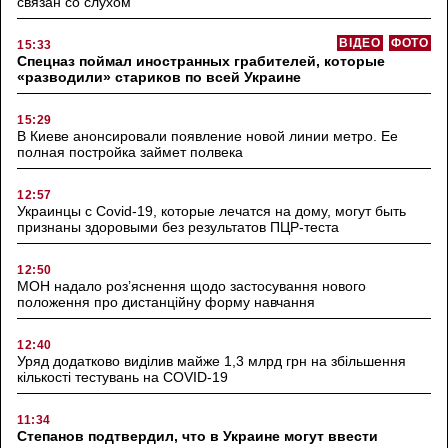
связан со слухом
ВІДЕО
ФОТО
15:33
Спецназ поймал иностранных грабителей, которые
«разводили» стариков по всей Украине
15:29
В Киеве анонсировали появление новой линии метро. Ее
полная постройка займет полвека
12:57
Украинцы с Covid-19, которые лечатся на дому, могут быть
признаны здоровыми без результатов ПЦР-теста
12:50
МОН надало роз’яснення щодо застосування нового
положення про дистанційну форму навчання
12:40
Уряд додатково виділив майже 1,3 млрд грн на збільшення
кількості тестувань на COVID-19
11:34
Степанов подтвердил, что в Украине могут ввести