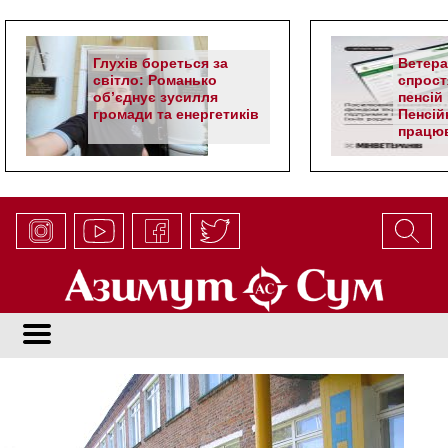
Глухів бореться за
Ветер
світло: Романько
спрост
об’єднує зусилля
пенсій 
громади та енергетиків
Пенсій
працюв
алгор