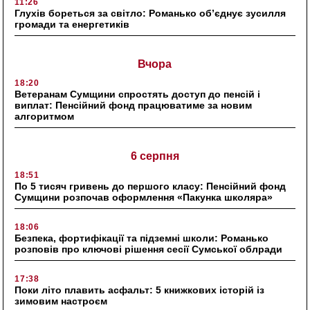
11:26
Глухів бореться за світло: Романько об’єднує зусилля
громади та енергетиків
Вчора
18:20
Ветеранам Сумщини спростять доступ до пенсій і
виплат: Пенсійний фонд працюватиме за новим
алгоритмом
6 серпня
18:51
По 5 тисяч гривень до першого класу: Пенсійний фонд
Сумщини розпочав оформлення «Пакунка школяра»
18:06
Безпека, фортифікації та підземні школи: Романько
розповів про ключові рішення сесії Сумської облради
17:38
Поки літо плавить асфальт: 5 книжкових історій із
зимовим настроєм