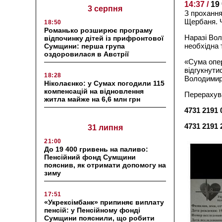
14:37 /
19
3 серпня
З прохання
Щербаня. Ч
18:50
Романько розширює програму
Наразі Вол
відпочинку дітей із прифронтової
необхідна 
Сумщини: перша група
оздоровилася в Австрії
«Сума опер
відгукнути
18:28
Володимир
Ніколаєнко: у Сумах погодили 115
компенсацій на відновлення
Перерахув
житла майже на 6,6 млн грн
4731 2191
4731 2191
31 липня
21:00
До 19 400 гривень на паливо:
Пенсійний фонд Сумщини
пояснив, як отримати допомогу на
зиму
17:51
«Укрексімбанк» припиняє виплату
пенсій: у Пенсійному фонді
Сумщини пояснили, що робити