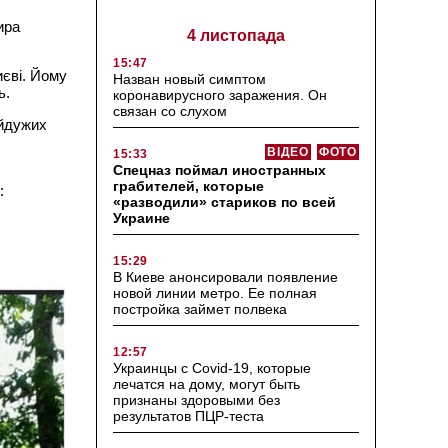
ира
4 листопада
15:47
иєві. Йому
Назван новый симптом
ь.
коронавирусного заражения. Он
связан со слухом
айдужих
ВІДЕО
ФОТО
15:33
Спецназ поймал иностранных
грабителей, которые
:
«разводили» стариков по всей
Украине
15:29
В Киеве анонсировали появление
новой линии метро. Ее полная
постройка займет полвека
12:57
Украинцы с Covid-19, которые
лечатся на дому, могут быть
признаны здоровыми без
результатов ПЦР-теста