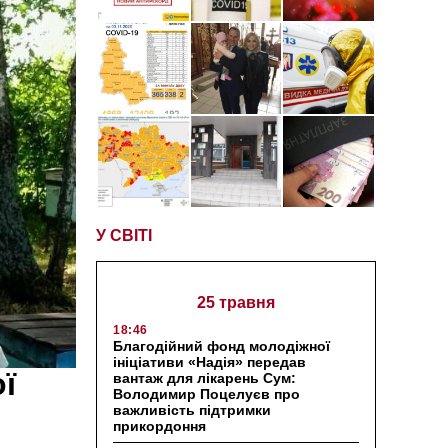
У СВІТІ
25 травня
18:46
Благодійний фонд молодіжної
ініціативи «Надія» передав
ї
вантаж для лікарень Сум:
Володимир Поцелуєв про
важливість підтримки
прикордоння