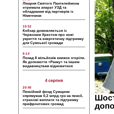
Лікарня Святого Пантелеймона
отримала апарат УЗД та
обладнання від партнерів із
Німеччини
10:52
Кобзар домовляється із
Червоним Хрестом про нові
укриття та енергетичну підтримку
для Сумської громади
9:14
Понад 8 мільйонів книжок згоріли.
Як допомогти «Ранку» та іншим
видавництвам відновитися
4 серпня
20:40
Пенсійний фонд Сумщини
Шост
спрямував 0,2 млрд грн на пенсії,
страхові виплати та підтримку
допо
прифронтових громад