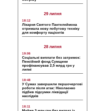
29 липня
18:12
Лікарня Святого Пантелеймона
отримала нову побутову техніку
для комфорту пацієнтів
28 липня
19:06
Соціальні виплати без затримок:
Пенсійний фонд Сумщини
профінансував 2,5 млрд грн у
липні
18:48
У Сумах завершили першочергові
роботи після атак: Ніколаєнко
підбив підсумки ліквідації
наслідків
18:11
Майже 3 млн грн без витрат із