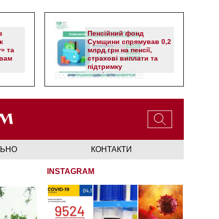
в
Пенсійний фонд
к
Сумщини спрямував 0,2
» та
млрд грн на пенсії,
вам
страхові виплати та
підтримку
прифронтових громад
ЛЬНО
КОНТАКТИ
INSTAGRAM