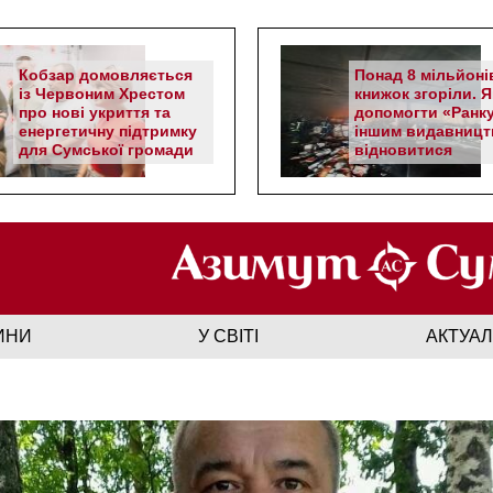
Кобзар домовляється
Понад 8 мільйоні
із Червоним Хрестом
книжок згоріли. Я
про нові укриття та
допомогти «Ранку
енергетичну підтримку
іншим видавницт
для Сумської громади
відновитися
ИНИ
У СВІТІ
АКТУА