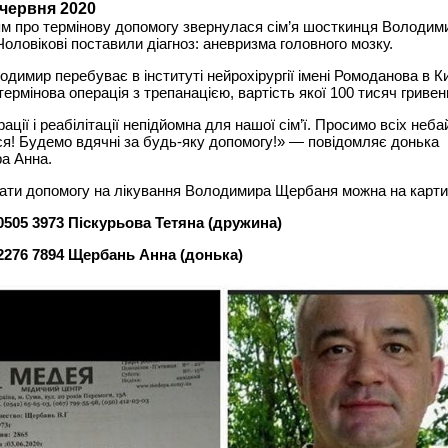
 червня 2020
м про термінову допомогу звернулася сім’я шосткинця Володим
оловікові поставили діагноз: аневризма головного мозку.
одимир перебуває в інституті нейрохірургії імені Ромоданова в К
термінова операція з трепанацією, вартість якої 100 тисяч гривен
ації і реабілітації непідйомна для нашої сім’ї. Просимо всіх неб
ся! Будемо вдячні за будь-яку допомогу!» — повідомляє донька
а Анна.
ати допомогу на лікування Володимира Щербаня можна на карти
 0505 3973 Піскурьова Тетяна (дружина)
 2276 7894 Щербань Анна (донька)