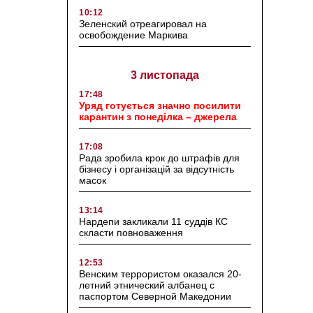
10:12
Зеленский отреагировал на
освобождение Маркива
3 листопада
17:48
Уряд готується значно посилити
карантин з понеділка – джерела
17:08
Рада зробила крок до штрафів для
бізнесу і організацій за відсутність
масок
13:14
Нардепи закликали 11 суддів КС
скласти повноваження
12:53
Венским террористом оказался 20-
летний этнический албанец с
паспортом Северной Македонии