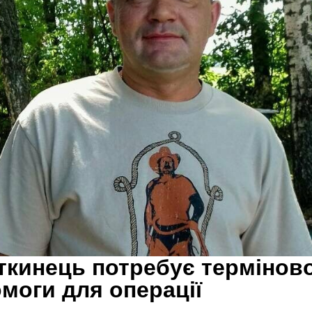
кинець потребує терміново
моги для операції