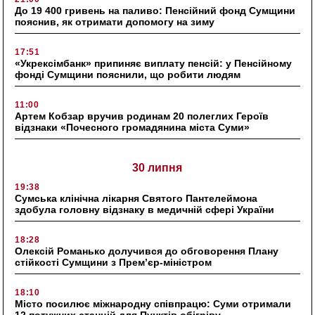
До 19 400 гривень на паливо: Пенсійний фонд Сумщини
пояснив, як отримати допомогу на зиму
17:51
«Укрексімбанк» припиняє виплату пенсій: у Пенсійному
фонді Сумщини пояснили, що робити людям
11:00
Артем Кобзар вручив родинам 20 полеглих Героїв
відзнаки «Почесного громадянина міста Суми»
30 липня
19:38
Сумська клінічна лікарня Святого Пантелеймона
здобула головну відзнаку в медичній сфері України
18:28
Олексій Романько долучився до обговорення Плану
стійкості Сумщини з Прем’єр-міністром
18:10
Місто посилює міжнародну співпрацю: Суми отримали
12 потужних станцій для Пунктів обігріву