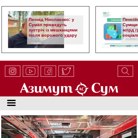
Леонід Ніколаєнко: у
Пенсій
Сумах проведуть
Сумщин
зустріч із мешканцями
млрд гр
після ворожого удару
соціал