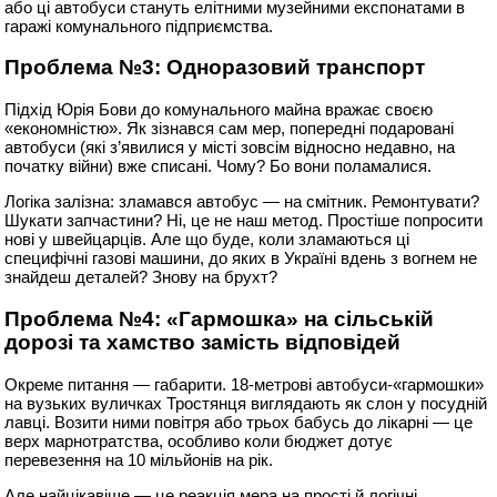
або ці автобуси стануть елітними музейними експонатами в
гаражі комунального підприємства.
Проблема №3: Одноразовий транспорт
Підхід Юрія Бови до комунального майна вражає своєю
«економністю». Як зізнався сам мер, попередні подаровані
автобуси (які з’явилися у місті зовсім відносно недавно, на
початку війни) вже списані. Чому? Бо вони поламалися.
Логіка залізна: зламався автобус — на смітник. Ремонтувати?
Шукати запчастини? Ні, це не наш метод. Простіше попросити
нові у швейцарців. Але що буде, коли зламаються ці
специфічні газові машини, до яких в Україні вдень з вогнем не
знайдеш деталей? Знову на брухт?
Проблема №4: «Гармошка» на сільській
дорозі та хамство замість відповідей
Окреме питання — габарити. 18-метрові автобуси-«гармошки»
на вузьких вуличках Тростянця виглядають як слон у посудній
лавці. Возити ними повітря або трьох бабусь до лікарні — це
верх марнотратства, особливо коли бюджет дотує
перевезення на 10 мільйонів на рік.
Але найцікавіше — це реакція мера на прості й логічні