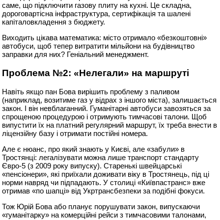
саме, що підключити газову плиту на кухні. Це складна,
дороговартісна інфраструктура, сертифікація та шалені
капіталовкладення з бюджету.
Виходить цікава математика: місто отримало «безкоштовні»
автобуси, щоб тепер витратити мільйони на будівництво
заправки для них? Геніальний менеджмент.
Проблема №2: «Нелегали» на маршруті
Навіть якщо пан Бова вирішить проблему з паливом
(наприклад, возитиме газ у відрах з іншого міста), залишається
закон. І він невблаганний. Гуманітарні автобуси завозяться за
спрощеною процедурою і отримують тимчасові талони. Щоб
випустити їх на платний регулярний маршрут, їх треба внести в
ліцензійну базу і отримати постійні номера.
Але є нюанс, про який знають у Києві, але «забули» в
Тростянці: легалізувати можна лише транспорт стандарту
Євро-5 (з 2009 року випуску). Старенькі швейцарські
«пенсіонери», які приїхали доживати віку в Тростянець, під ці
норми навряд чи підпадають. У столиці «Київпастранс» вже
отримав «по шапці» від Укртрансбезпеки за подібні фокуси.
Тож Юрій Бова або планує порушувати закон, випускаючи
«гуманітарку» на комерційні рейси з тимчасовими талонами,