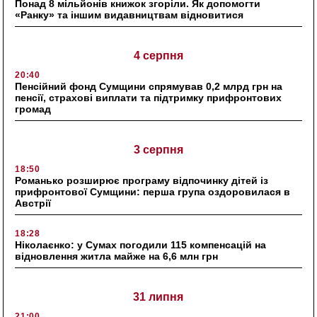
Понад 8 мільйонів книжок згоріли. Як допомогти
«Ранку» та іншим видавництвам відновитися
4 серпня
20:40
Пенсійний фонд Сумщини спрямував 0,2 млрд грн на
пенсії, страхові виплати та підтримку прифронтових
громад
3 серпня
18:50
Романько розширює програму відпочинку дітей із
прифронтової Сумщини: перша група оздоровилася в
Австрії
18:28
Ніколаєнко: у Сумах погодили 115 компенсацій на
відновлення житла майже на 6,6 млн грн
31 липня
21:00