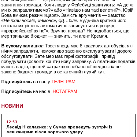
запитання громади. Коли люди у Фейсбуці запитують: «А де ж
ми їх заправлятимемо?» або «Навіщо нам такі велетні?», Юрій
Бова вмикає режим «царя». Замість аргументів — хамство:
«Не пхай носа!», «Чмоня», «Д…біл»
. Будь-яка критика його
геніальних рішень автоматично записується в розряд
«проросійської ахінеї». Зручно, правда? Не подобається, що
мер тринькає бюджет — значить, ти агент Кремля.
В сухому залишку:
Тростянець має 6 красивих автобусів, які
нічим заправляти, неможливо законно експлуатувати і дорого
обслуговувати. Зате мер має гарні фотографії і привід
побудувати (освоїти кошти) нову заправку. А платники податків
мають надію, що цей «атракціон небаченої щедрості» не
зажене бюджет громади в остаточний глухий кут.
Підписуйтесь
на нас у
ТЕЛЕГРАМ
Підписуйтесь
на нас в
ІНСТАГРАМ
НОВИНИ
12:53
Леонід Ніколаєнко: у Сумах проведуть зустріч із
мешканцями після ворожого удару