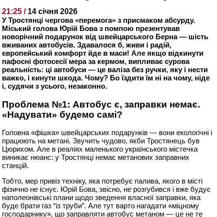
21:25 /
14 січня 2026
У Тростянці чергова «перемога» з присмаком абсурду.
Міський голова Юрій Бова з помпою презентував
новорічний подарунок від швейцарського Берна — шість
вживаних автобусів. Здавалося б, живи і радій,
європейський комфорт йде в маси! Але якщо відкинути
пафосні фотосесії мера за кермом, випливає сурова
реальність: ці автобуси — це валіза без ручки, яку і нести
важко, і кинути шкода. Чому? Бо їздити їм ні на чому, ніде
і, судячи з усього, незаконно.
Проблема №1: Автобус є, заправки немає.
«Надувати» будемо самі?
Головна «фішка» швейцарських подарунків — вони екологічні і
працюють на метані. Звучить чудово, якби Тростянець був
Цюрихом. Але в реаліях маленького українського містечка
виникає нюанс: у Тростянці немає метанових заправних
станцій.
Тобто, мер привіз техніку, яка потребує палива, якого в місті
фізично не існує. Юрій Бова, звісно, не розгубився і вже будує
наполеонівські плани щодо зведення власної заправки, яка
буде брати газ “із труби”. Але тут варто нагадати «міцному
господарнику», що заправляти автобус метаном — це не те