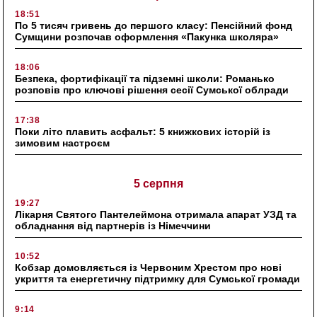
18:51
По 5 тисяч гривень до першого класу: Пенсійний фонд
Сумщини розпочав оформлення «Пакунка школяра»
18:06
Безпека, фортифікації та підземні школи: Романько
розповів про ключові рішення сесії Сумської облради
17:38
Поки літо плавить асфальт: 5 книжкових історій із
зимовим настроєм
5 серпня
19:27
Лікарня Святого Пантелеймона отримала апарат УЗД та
обладнання від партнерів із Німеччини
10:52
Кобзар домовляється із Червоним Хрестом про нові
укриття та енергетичну підтримку для Сумської громади
9:14