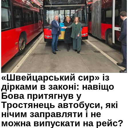
«Швейцарський сир» із
дірками в законі: навіщо
Бова притягнув у
Тростянець автобуси, які
нічим заправляти і не
можна випускати на рейс?