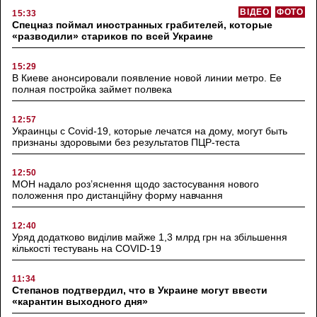
ВІДЕО
ФОТО
15:33
Спецназ поймал иностранных грабителей, которые
«разводили» стариков по всей Украине
15:29
В Киеве анонсировали появление новой линии метро. Ее
полная постройка займет полвека
12:57
Украинцы с Covid-19, которые лечатся на дому, могут быть
признаны здоровыми без результатов ПЦР-теста
12:50
МОН надало роз’яснення щодо застосування нового
положення про дистанційну форму навчання
12:40
Уряд додатково виділив майже 1,3 млрд грн на збільшення
кількості тестувань на COVID-19
11:34
Степанов подтвердил, что в Украине могут ввести
«карантин выходного дня»