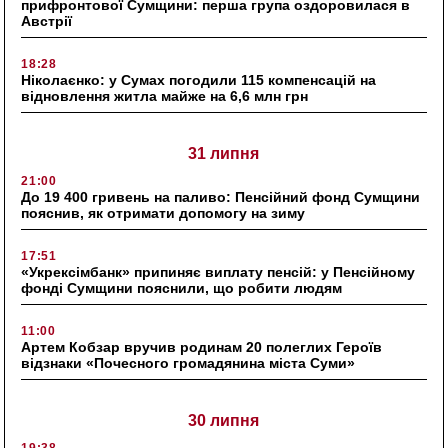
прифронтової Сумщини: перша група оздоровилася в
Австрії
18:28
Ніколаєнко: у Сумах погодили 115 компенсацій на
відновлення житла майже на 6,6 млн грн
31 липня
21:00
До 19 400 гривень на паливо: Пенсійний фонд Сумщини
пояснив, як отримати допомогу на зиму
17:51
«Укрексімбанк» припиняє виплату пенсій: у Пенсійному
фонді Сумщини пояснили, що робити людям
11:00
Артем Кобзар вручив родинам 20 полеглих Героїв
відзнаки «Почесного громадянина міста Суми»
30 липня
19:38