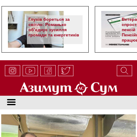
Глухів бореться за
Ветер
світло: Романько
спрост
об’єднує зусилля
пенсій 
громади та енергетиків
Пенсій
працюв
алгор