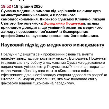
19:52 /
18 травня 2026
Сучасна медицина вимагає від керівників не лише суто
адміністративних навичок, а й постійного
самовдосконалення. Директор Сумської Клінічної лікарні
Святого Пантелеймона
Володимир Поцелуєв
власним
прикладом доводить, що успішний розвиток медичного
закладу нерозривно пов’язаний із безперервним
професійним та науковим зростанням його очільника.
Науковий підхід до медичного менеджменту
Прагнучи підвищити свій професійний рівень та знайти
найефективніші шляхи розвитку лікарні, Володимир Поцелуєв
ініціював спільну роботу з науковцями Сумського державного
педагогічного університету. Результатом їхнього партнерства
стала масштабна наукова стаття «Комплексна оцінка
ефективності діяльності закладу охорони здоров’я та розробка
інтегральної моделі управління», яка вже побачила світ у
фаховому виданні «Економічна парадигма».