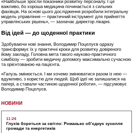
«Найбільше зросли показники розвитку персоналу. І це
важливо, бо хороша медицина починається з сильних
фахівців. На основі цього дослідження розробили інтегральну
модель управління — практичний інструмент для прийняття
управлінських рішень», — зазначає директор лікарні.
Від ідей — до щоденної практики
Здобуваючи нові знання, Володимир Поцелуєв одразу
трансформує їх у практичні кроки для розвитку довіреного
йому закладу. Головна мета такого науково-практичного
симбіозу — зробити медичну допомогу максимально сучасною
та орієнтованою на пацієнта.
«Галузь змінюється. І ми хочемо змінюватися разом із нею —
вдумливо, з користю для людей. Щоб ідеї не залишалися на
папері, а ставали частиною щоденної роботи», — підсумовує
Володимир Поцелуєв.
НОВИНИ
11:26
Глухів бореться за світло: Романько об’єднує зусилля
громади та енергетиків