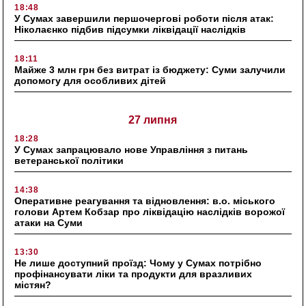
18:48
У Сумах завершили першочергові роботи після атак:
Ніколаєнко підбив підсумки ліквідації наслідків
18:11
Майже 3 млн грн без витрат із бюджету: Суми залучили
допомогу для особливих дітей
27 липня
18:28
У Сумах запрацювало нове Управління з питань
ветеранської політики
14:38
Оперативне реагування та відновлення: в.о. міського
голови Артем Кобзар про ліквідацію наслідків ворожої
атаки на Суми
13:30
Не лише доступний проїзд: Чому у Сумах потрібно
профінансувати ліки та продукти для вразливих
містян?