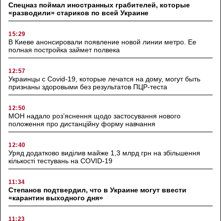
Спецназ поймал иностранных грабителей, которые
«разводили» стариков по всей Украине
15:29
В Киеве анонсировали появление новой линии метро. Ее
полная постройка займет полвека
12:57
Украинцы с Covid-19, которые лечатся на дому, могут быть
признаны здоровыми без результатов ПЦР-теста
12:50
МОН надало роз’яснення щодо застосування нового
положення про дистанційну форму навчання
12:40
Уряд додатково виділив майже 1,3 млрд грн на збільшення
кількості тестувань на COVID-19
11:34
Степанов подтвердил, что в Украине могут ввести
«карантин выходного дня»
11:23