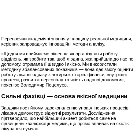
Переносячи академічні знання у площину реальної медицини,
керівник запроваджує інноваційні методи аналізу.
«Щодня ми приймаємо рішення: як організувати роботу
відділень, як зробити так, щоб людина, яка прийшла до нас по
допомогу, отримала її швидко і якісно. Ми використали
методику збалансованих показників — вона дає змогу оцінити
роботу лікарні одразу з чотирьох сторін: фінанси, внутрішні
процеси, розвиток персоналу та якість наданої допомоги», —
пояснює Володимир Поцелуєв.
Сильні фахівці — основа якісної медицини
Завдяки постійному вдосконаленню управлінських процесів,
лікарня демонструє відчутні результати. Дослідження
підтвердило, що найбільший акцент робиться саме на
підвищенні кваліфікації медиків, що прямо впливає на якість
лікування сумчан.